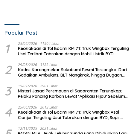
Popular Post
1
25/06/2026
11504 Lihat
Kecelakaan di Tol Bocimi KM 71: Truk Wingbox Terguling
Usai Terlibat Tabrakan dengan Mobil Listrik BYD
2
29/05/2026
3183 Lihat
Kades Karangmekar Sukabumi Resmi Tersangka: Dari
Gadaikan Ambulans, BLT Mangkrak, hingga Dugaan
Penipuan!
3
15/07/2026
2901 Lihat
Misteri Jasad Perempuan di Sagaranten Terungkap:
Pelaku Pancing Korban Lewat ‘Aplikasi Hijau’ Sebelum
Dihabisi
4
25/06/2026
2613 Lihat
Kecelakaan di Tol Bocimi KM 71: Truk Wingbox Asal
Cianjur Terguling Usai Tabrakan dengan BYD, Sopir
Dilarikan ke RS Sekarwangi
5
12/11/2025
2021 Lihat
PATANJALA, Jejak Leluhur Sunda yang Dihidupkan Lagi