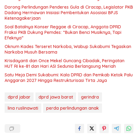
Dorong Perlindungan Penderes Gula di Ciracap, Legislator PKB
Dadang Hermawan Inisiasi Pembentukan Asosiasi BPJS
Ketenagakerjaan
Soal Batalnya Konser Reggae di Ciracap, Anggota DPRD
Fraksi PKB Dukung Pemdes: “Bukan Benci Musiknya, Tapi
Efeknya”
Oknum Kades Terseret Narkoba, Wabup Sukabumi Tegaskan
Narkoba Musuh Bersama
Krisdayanti dan Once Mekel Guncang Cibadak, Peringatan
HUT RI ke-81 dan Hari ASI Sedunia Berlangsung Meriah
Satu Meja Demi Sukabumi: Kala DPRD dan Pemkab Ketok Palu
Anggaran 2027 Hingga Restrukturisasi Tirta Jaya
dprd jabar
dprd jawa barat
gerindra
lina ruslinawati
perda perlindungan anak