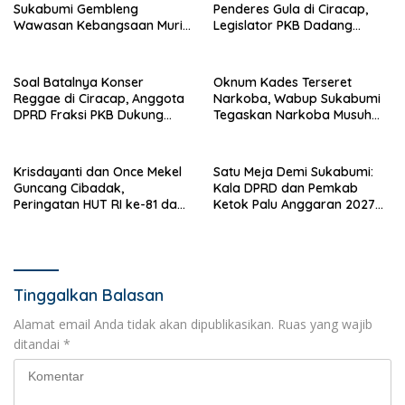
Sukabumi Gembleng
Penderes Gula di Ciracap,
Wawasan Kebangsaan Murid
Legislator PKB Dadang
SD di Perbatasan RI-Malaysia
Hermawan Inisiasi
Pembentukan Asosiasi BPJS
Ketenagakerjaan
Soal Batalnya Konser
Oknum Kades Terseret
Reggae di Ciracap, Anggota
Narkoba, Wabup Sukabumi
DPRD Fraksi PKB Dukung
Tegaskan Narkoba Musuh
Pemdes: “Bukan Benci
Bersama
Musiknya, Tapi Efeknya”
Krisdayanti dan Once Mekel
Satu Meja Demi Sukabumi:
Guncang Cibadak,
Kala DPRD dan Pemkab
Peringatan HUT RI ke-81 dan
Ketok Palu Anggaran 2027
Hari ASI Sedunia Berlangsung
Hingga Restrukturisasi Tirta
Meriah
Jaya
Tinggalkan Balasan
Alamat email Anda tidak akan dipublikasikan.
Ruas yang wajib
ditandai
*