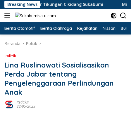
Langsung
rperosok di Jalur Tikungan Cikidang Sukabumi
Breaking News
Misteri 
ke
konten
Berita Otomotif
Berita Olahraga
Kejahatan
Nissan
Bulut
Beranda
Politik
Politik
Lina Ruslinawati Sosialisasikan
Perda Jabar tentang
Penyelenggaraan Perlindungan
Anak
Redaksi
22/05/2023