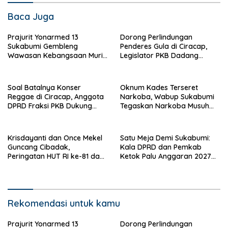
Baca Juga
Prajurit Yonarmed 13
Dorong Perlindungan
Sukabumi Gembleng
Penderes Gula di Ciracap,
Wawasan Kebangsaan Murid
Legislator PKB Dadang
SD di Perbatasan RI-Malaysia
Hermawan Inisiasi
Pembentukan Asosiasi BPJS
Ketenagakerjaan
Soal Batalnya Konser
Oknum Kades Terseret
Reggae di Ciracap, Anggota
Narkoba, Wabup Sukabumi
DPRD Fraksi PKB Dukung
Tegaskan Narkoba Musuh
Pemdes: “Bukan Benci
Bersama
Musiknya, Tapi Efeknya”
Krisdayanti dan Once Mekel
Satu Meja Demi Sukabumi:
Guncang Cibadak,
Kala DPRD dan Pemkab
Peringatan HUT RI ke-81 dan
Ketok Palu Anggaran 2027
Hari ASI Sedunia Berlangsung
Hingga Restrukturisasi Tirta
Meriah
Jaya
Rekomendasi untuk kamu
Prajurit Yonarmed 13
Dorong Perlindungan