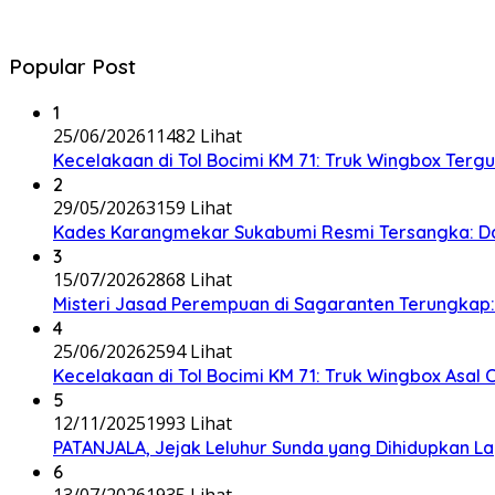
Popular Post
1
25/06/2026
11482 Lihat
Kecelakaan di Tol Bocimi KM 71: Truk Wingbox Tergul
2
29/05/2026
3159 Lihat
Kades Karangmekar Sukabumi Resmi Tersangka: Da
3
15/07/2026
2868 Lihat
Misteri Jasad Perempuan di Sagaranten Terungkap: P
4
25/06/2026
2594 Lihat
Kecelakaan di Tol Bocimi KM 71: Truk Wingbox Asal 
5
12/11/2025
1993 Lihat
PATANJALA, Jejak Leluhur Sunda yang Dihidupkan L
6
13/07/2026
1935 Lihat