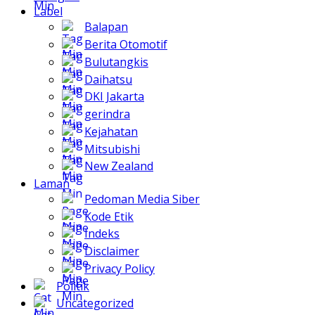
Label
Balapan
Berita Otomotif
Bulutangkis
Daihatsu
DKI Jakarta
gerindra
Kejahatan
Mitsubishi
New Zealand
Laman
Pedoman Media Siber
Kode Etik
Indeks
Disclaimer
Privacy Policy
Politik
Uncategorized