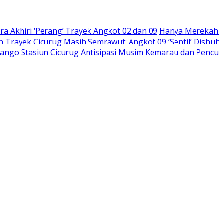
a Akhiri ‘Perang’ Trayek Angkot 02 dan 09
Hanya Merekah S
 Trayek Cicurug Masih Semrawut: Angkot 09 ‘Sentil’ Dish
rango Stasiun Cicurug
Antisipasi Musim Kemarau dan Pencu