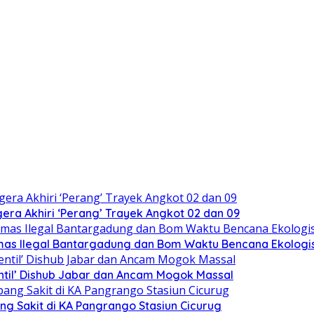
ra Akhiri ‘Perang’ Trayek Angkot 02 dan 09
mas Ilegal Bantargadung dan Bom Waktu Bencana Ekologi
ntil’ Dishub Jabar dan Ancam Mogok Massal
ng Sakit di KA Pangrango Stasiun Cicurug