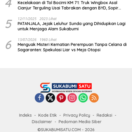
4
Kecelakaan di Tol Bocimi KM 71: Truk Wingbox Asal
Cianjur Terguling Usai Tabrakan dengan BYD, Sopir
Dilarikan ke RS Sekarwangi
5
12/11/2025
2023 Lihat
PATANJALA, Jejak Leluhur Sunda yang Dihidupkan Lagi
untuk Menjaga Alam Sukabumi
6
13/07/2026
1960 Lihat
Menguak Misteri Kematian Perempuan Tanpa Celana di
Sagaranten: Spekulasi Liar vs Meja Otopsi
Indeks
Kode Etik
Privacy Policy
Redaksi
Disclaimer
Pedoman Media Siber
©SUKABUMISATU.COM - 2026