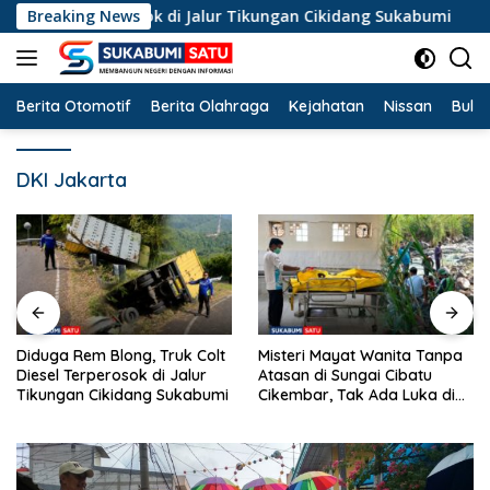
Langsung
sel Terperosok di Jalur Tikungan Cikidang Sukabumi
Breaking News
Mis
ke
konten
Berita Otomotif
Berita Olahraga
Kejahatan
Nissan
Bulut
DKI Jakarta
Misteri Mayat Wanita Tanpa
Kemarau Panjang Landa
Atasan di Sungai Cibatu
Cicurug, 10 Ribu Liter Air
Cikembar, Tak Ada Luka di
Bersih Disalurkan ke
Tubuh
Kampung Sikup