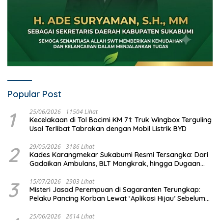
Popular Post
1
25/06/2026
11504 Lihat
Kecelakaan di Tol Bocimi KM 71: Truk Wingbox Terguling
Usai Terlibat Tabrakan dengan Mobil Listrik BYD
2
29/05/2026
3186 Lihat
Kades Karangmekar Sukabumi Resmi Tersangka: Dari
Gadaikan Ambulans, BLT Mangkrak, hingga Dugaan
Penipuan!
3
15/07/2026
2903 Lihat
Misteri Jasad Perempuan di Sagaranten Terungkap:
Pelaku Pancing Korban Lewat ‘Aplikasi Hijau’ Sebelum
Dihabisi
25/06/2026
2614 Lihat