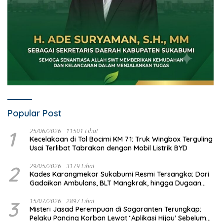
Popular Post
1
25/06/2026
11501 Lihat
Kecelakaan di Tol Bocimi KM 71: Truk Wingbox Terguling
Usai Terlibat Tabrakan dengan Mobil Listrik BYD
2
29/05/2026
3179 Lihat
Kades Karangmekar Sukabumi Resmi Tersangka: Dari
Gadaikan Ambulans, BLT Mangkrak, hingga Dugaan
Penipuan!
3
15/07/2026
2897 Lihat
Misteri Jasad Perempuan di Sagaranten Terungkap:
Pelaku Pancing Korban Lewat ‘Aplikasi Hijau’ Sebelum