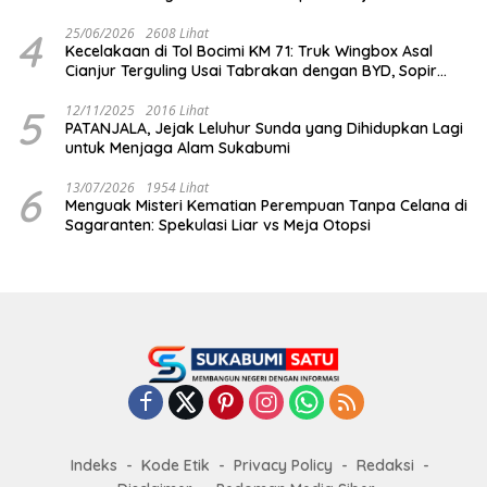
Dihabisi
4
25/06/2026
2608 Lihat
Kecelakaan di Tol Bocimi KM 71: Truk Wingbox Asal
Cianjur Terguling Usai Tabrakan dengan BYD, Sopir
Dilarikan ke RS Sekarwangi
5
12/11/2025
2016 Lihat
PATANJALA, Jejak Leluhur Sunda yang Dihidupkan Lagi
untuk Menjaga Alam Sukabumi
6
13/07/2026
1954 Lihat
Menguak Misteri Kematian Perempuan Tanpa Celana di
Sagaranten: Spekulasi Liar vs Meja Otopsi
Indeks
Kode Etik
Privacy Policy
Redaksi