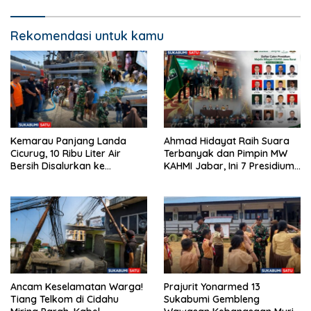
Ketenagakerjaan
Rekomendasi untuk kamu
Kemarau Panjang Landa
Ahmad Hidayat Raih Suara
Cicurug, 10 Ribu Liter Air
Terbanyak dan Pimpin MW
Bersih Disalurkan ke
KAHMI Jabar, Ini 7 Presidium
Kampung Sikup
Terpilih Periode 2026–2031
Ancam Keselamatan Warga!
Prajurit Yonarmed 13
Tiang Telkom di Cidahu
Sukabumi Gembleng