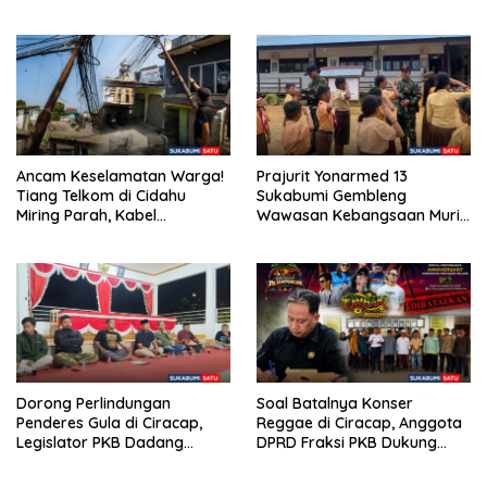
Kampung Sikup
Terpilih Periode 2026–2031
Ancam Keselamatan Warga!
Prajurit Yonarmed 13
Tiang Telkom di Cidahu
Sukabumi Gembleng
Miring Parah, Kabel
Wawasan Kebangsaan Murid
Semrawut Dibiarkan Tanpa
SD di Perbatasan RI-Malaysia
Penanganan
Dorong Perlindungan
Soal Batalnya Konser
Penderes Gula di Ciracap,
Reggae di Ciracap, Anggota
Legislator PKB Dadang
DPRD Fraksi PKB Dukung
Hermawan Inisiasi
Pemdes: “Bukan Benci
Pembentukan Asosiasi BPJS
Musiknya, Tapi Efeknya”