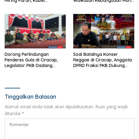
Miring Parah, Kabel
Wawasan Kebangsaan Murid
Semrawut Dibiarkan Tanpa
SD di Perbatasan RI-Malaysia
Penanganan
Dorong Perlindungan
Soal Batalnya Konser
Penderes Gula di Ciracap,
Reggae di Ciracap, Anggota
Legislator PKB Dadang
DPRD Fraksi PKB Dukung
Hermawan Inisiasi
Pemdes: “Bukan Benci
Pembentukan Asosiasi BPJS
Musiknya, Tapi Efeknya”
Ketenagakerjaan
Tinggalkan Balasan
Alamat email Anda tidak akan dipublikasikan.
Ruas yang wajib
ditandai
*