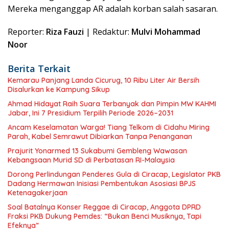
Mereka menganggap AR adalah korban salah sasaran.
Reporter:
Riza Fauzi
| Redaktur:
Mulvi Mohammad
Noor
Berita Terkait
Kemarau Panjang Landa Cicurug, 10 Ribu Liter Air Bersih
Disalurkan ke Kampung Sikup
Ahmad Hidayat Raih Suara Terbanyak dan Pimpin MW KAHMI
Jabar, Ini 7 Presidium Terpilih Periode 2026–2031
Ancam Keselamatan Warga! Tiang Telkom di Cidahu Miring
Parah, Kabel Semrawut Dibiarkan Tanpa Penanganan
Prajurit Yonarmed 13 Sukabumi Gembleng Wawasan
Kebangsaan Murid SD di Perbatasan RI-Malaysia
Dorong Perlindungan Penderes Gula di Ciracap, Legislator PKB
Dadang Hermawan Inisiasi Pembentukan Asosiasi BPJS
Ketenagakerjaan
Soal Batalnya Konser Reggae di Ciracap, Anggota DPRD
Fraksi PKB Dukung Pemdes: “Bukan Benci Musiknya, Tapi
Efeknya”