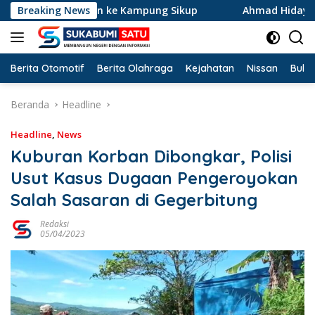
Langsung
alurkan ke Kampung Sikup
Breaking News
Ahmad Hidayat Raih Suara Ter
ke
konten
Berita Otomotif
Berita Olahraga
Kejahatan
Nissan
Bulut
Beranda
Headline
Headline
,
News
Kuburan Korban Dibongkar, Polisi
Usut Kasus Dugaan Pengeroyokan
Salah Sasaran di Gegerbitung
Redaksi
05/04/2023