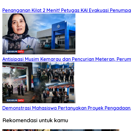
Penanganan Kilat 2 Menit! Petugas KAI Evakuasi Penumpa
Antisipasi Musim Kemarau dan Pencurian Meteran, Perum
Demonstrasi Mahasiswa Pertanyakan Proyek Pengadaan, 
Rekomendasi untuk kamu