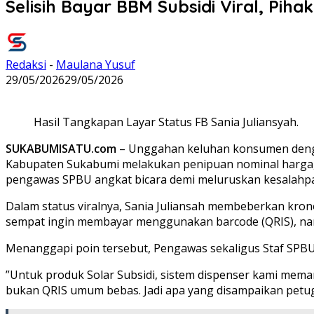
Selisih Bayar BBM Subsidi Viral, Piha
Redaksi
-
Maulana Yusuf
29/05/2026
29/05/2026
Hasil Tangkapan Layar Status FB Sania Juliansyah.
SUKABUMISATU.com
– Unggahan keluhan konsumen denga
Kabupaten Sukabumi melakukan penipuan nominal harga, 
pengawas SPBU angkat bicara demi meluruskan kesalahpah
​Dalam status viralnya, Sania Juliansah membeberkan kronol
sempat ingin membayar menggunakan barcode (QRIS), namu
​Menanggapi poin tersebut, Pengawas sekaligus Staf SPBU
​”Untuk produk Solar Subsidi, sistem dispenser kami mema
bukan QRIS umum bebas. Jadi apa yang disampaikan petuga