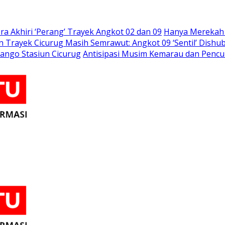
a Akhiri ‘Perang’ Trayek Angkot 02 dan 09
Hanya Merekah S
 Trayek Cicurug Masih Semrawut: Angkot 09 ‘Sentil’ Dish
rango Stasiun Cicurug
Antisipasi Musim Kemarau dan Pencu