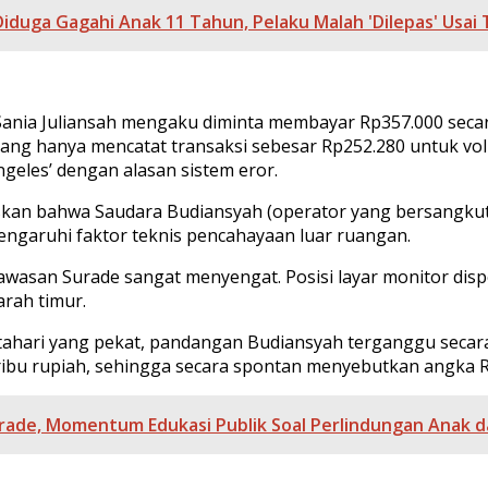
duga Gagahi Anak 11 Tahun, Pelaku Malah 'Dilepas' Usai 
a Sania Juliansah mengaku diminta membayar Rp357.000 secar
ya yang hanya mencatat transaksi sebesar Rp252.280 untuk vo
eles’ dengan alasan sistem eror.
kan bahwa Saudara Budiansyah (operator yang bersangkutan
pengaruhi faktor teknis pencahayaan luar ruangan.
kawasan Surade sangat menyengat. Posisi layar monitor dis
arah timur.
ahari yang pekat, pandangan Budiansyah terganggu secara vi
ribu rupiah, sehingga secara spontan menyebutkan angka R
ade, Momentum Edukasi Publik Soal Perlindungan Anak 