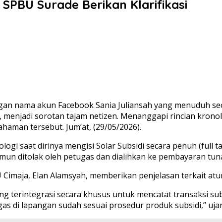
k SPBU Surade Berikan Klarifikasi
n nama akun Facebook Sania Juliansah yang menuduh seo
menjadi sorotan tajam netizen. Menanggapi rincian krono
aman tersebut. Jum’at, (29/05/2026).
ogi saat dirinya mengisi Solar Subsidi secara penuh (full t
n ditolak oleh petugas dan dialihkan ke pembayaran tuna
 Cimaja, Elan Alamsyah, memberikan penjelasan terkait atu
ng terintegrasi secara khusus untuk mencatat transaksi sub
s di lapangan sudah sesuai prosedur produk subsidi,” uja