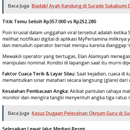
Baca Juga
Biadab! Ayah Kandung di Surade Sukabumi Di
Titik Temu Selisih Rp357.000 vs Rp252.280
​Poin krusial dalam unggahan viral tersebut adalah ketik
melihat notifikasi digital di aplikasi MyPertamina milikn
dan menuduh operator berniat menipu karena dianggap ‘ng
​Mewakili operator yang bertugas, Elan Alamsyah menegas
manipulasi nominal. Kondisi di lapangan saat itu murni di
Faktor Cuaca Terik & Layar Silau:
Saat kejadian, cuaca di 
memantulkan sinar matahari secara langsung (glare) dari 
Kesalahan Pembacaan Angka:
Akibat pantulan cahaya mat
monitor dan mengira tangki menyentuh angka tiga ratus 
Baca Juga
Kasus Dugaan Pelecehan Oknum Guru di Sur
Selesaikan Lewat Jalur Mediasi Resmi