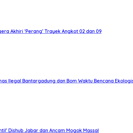
ra Akhiri ‘Perang’ Trayek Angkot 02 dan 09
mas Ilegal Bantargadung dan Bom Waktu Bencana Ekologi
ntil’ Dishub Jabar dan Ancam Mogok Massal