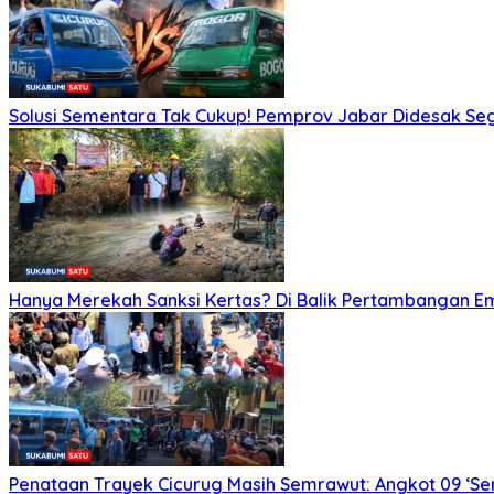
Solusi Sementara Tak Cukup! Pemprov Jabar Didesak Sege
Hanya Merekah Sanksi Kertas? Di Balik Pertambangan E
Penataan Trayek Cicurug Masih Semrawut: Angkot 09 ‘Se