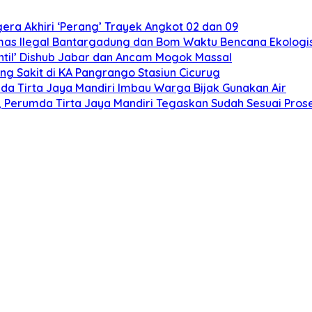
ra Akhiri ‘Perang’ Trayek Angkot 02 dan 09
mas Ilegal Bantargadung dan Bom Waktu Bencana Ekologi
ntil’ Dishub Jabar dan Ancam Mogok Massal
ng Sakit di KA Pangrango Stasiun Cicurug
da Tirta Jaya Mandiri Imbau Warga Bijak Gunakan Air
Perumda Tirta Jaya Mandiri Tegaskan Sudah Sesuai Pros