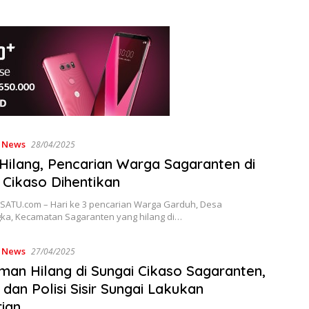
,
News
28/04/2025
 Hilang, Pencarian Warga Sagaranten di
 Cikaso Dihentikan
ATU.com – Hari ke 3 pencarian Warga Garduh, Desa
ka, Kecamatan Sagaranten yang hilang di…
,
News
27/04/2025
man Hilang di Sungai Cikaso Sagaranten,
dan Polisi Sisir Sungai Lakukan
ian