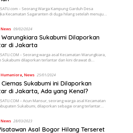
SATU.com – Seorang Warga Kampung Garduh Desa
ka Kecamatan Sagaranten di duga hilang setelah menuju…
,
News
09/02/2024
 Warungkiara Sukabumi Dilaporkan
tar di Jakarta
ATU.COM – Seorang warga asal Kecamatan Warungkiara,
Sukabumi dilaporkan terlantar dan kini dirawat di…
,
Humaniora
,
News
25/01/2024
Ciemas Sukabumi ini Dilaporkan
tar di Jakarta, Ada yang Kenal?
ATU.COM – Acun Mansur, seorang warga asal Kecamatan
abupaten Sukabumi, dilaporkan sebagai orang terlantar…
,
News
28/03/2023
isatawan Asal Bogor Hilang Terseret