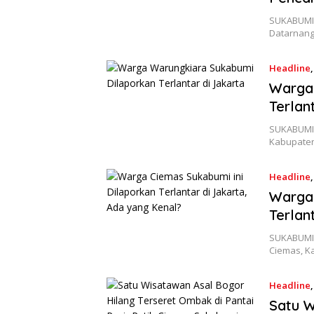
SUKABUMI
Datarnang
Headline
Warga
Terlan
SUKABUMIS
Kabupaten 
Headline
Warga 
Terlan
SUKABUMIS
Ciemas, K
Headline
Satu W