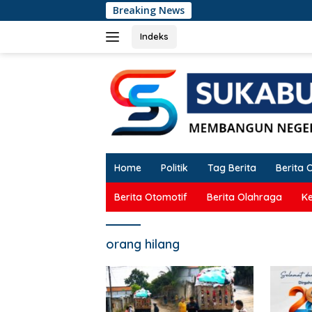
Langsung
Breaking News
TABR
ke
konten
Indeks
Home
Politik
Tag Berita
Berita 
Berita Otomotif
Berita Olahraga
K
orang hilang