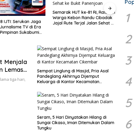
Pop
Diduga Rem Blong, Truk Colt
Diesel Terperosok di Jalur
 HUT ke-81 RI, Ratusan
Mist
1
Tikungan Cikidang Sukabumi
Kebon Randu Cibadak
Atas
te Terjal Jalan Sehat ke
Cike
anenjoan
Tub
2
3
t Menjala
an Lemas
Sempat Linglung di Masjid, Pria Asal
Pandeglang Akhirnya Dijemput
4
ama tiga hari,
Keluarga di Kantor Kecamatan
Cikembar
5
Seram, 5 Hari Dinyatakan Hilang di
6
Sungai Cikaso, Iman Ditemukan Dalam
Tungku