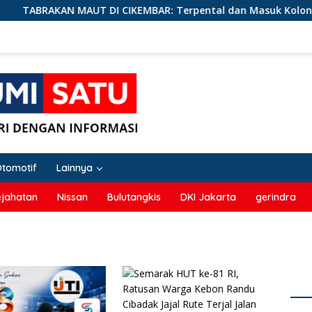
AKAN MAUT DI CIKEMBAR: Terpental dan Masuk Kolong Mobil 
Otomotif
Lainnya
ejahatan
Nissan
Bulutangkis
DKI Jakarta
gerindra