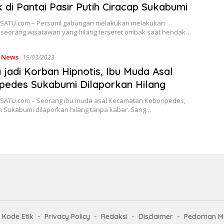
di Pantai Pasir Putih Ciracap Sukabumi
ATU.com – Personil gabungan melakukan melakukan
 seorang wisatawan yang hilang terseret ombak saat hendak…
,
News
19/03/2023
 jadi Korban Hipnotis, Ibu Muda Asal
edes Sukabumi Dilaporkan Hilang
ATU.com – Seorang ibu muda asal Kecamatan Kebonpedes,
 Sukabumi dilaporkan hilang tanpa kabar. Sang…
Kode Etik
Privacy Policy
Redaksi
Disclaimer
Pedoman Me