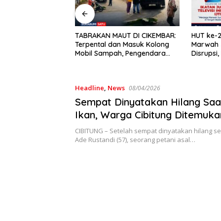
Semarak
Warga 
MAUT DI CIKEMBAR:
HUT ke-28 IJTI: Serukan Jaga
Jajal Ru
dan Masuk Kolong
Marwah Jurnalisme TV di Era
Bukit P
pah, Pengendara
Disrupsi, Pimpinan Sukabumi
 Cimanggu Tewas di
Satu Beri Apresiasi
Headline
,
News
08/04/2026
Sempat Dinyatakan Hilang Saa
Ikan, Warga Cibitung Ditemuk
di Leuwi Kopeng
CIBITUNG – Setelah sempat dinyatakan hilang sel
Ade Rustandi (57), seorang petani asal…