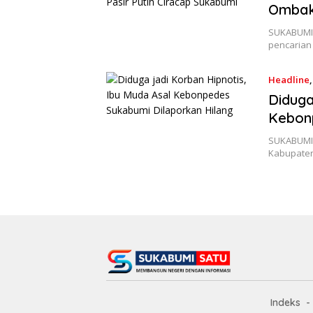
Ombak 
SUKABUMIS
pencarian
Headline
Diduga
Kebonp
SUKABUMIS
Kabupaten
Indeks