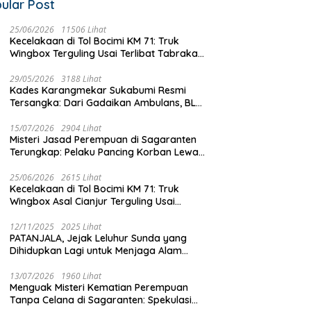
ular Post
Kemarau Panjang Landa
Cicurug, 10 Ribu Liter Air Bersih
eri Mayat Wanita Tanpa
25/06/2026
11506 Lihat
Disalurkan ke Kampung Sikup
an di Sungai Cibatu
Kecelakaan di Tol Bocimi KM 71: Truk
mbar, Tak Ada Luka di
Wingbox Terguling Usai Terlibat Tabrakan
uh
dengan Mobil Listrik BYD
29/05/2026
3188 Lihat
Kades Karangmekar Sukabumi Resmi
Tersangka: Dari Gadaikan Ambulans, BLT
Mangkrak, hingga Dugaan Penipuan!
15/07/2026
2904 Lihat
Misteri Jasad Perempuan di Sagaranten
Terungkap: Pelaku Pancing Korban Lewat
‘Aplikasi Hijau’ Sebelum Dihabisi
25/06/2026
2615 Lihat
Kecelakaan di Tol Bocimi KM 71: Truk
Wingbox Asal Cianjur Terguling Usai
Tabrakan dengan BYD, Sopir Dilarikan ke
RS Sekarwangi
12/11/2025
2025 Lihat
PATANJALA, Jejak Leluhur Sunda yang
Dihidupkan Lagi untuk Menjaga Alam
Sukabumi
13/07/2026
1960 Lihat
Menguak Misteri Kematian Perempuan
Tanpa Celana di Sagaranten: Spekulasi