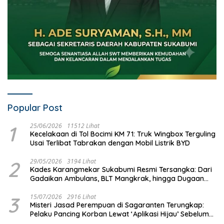
Popular Post
1
25/06/2026
11512 Lihat
Kecelakaan di Tol Bocimi KM 71: Truk Wingbox Terguling
Usai Terlibat Tabrakan dengan Mobil Listrik BYD
2
29/05/2026
3194 Lihat
Kades Karangmekar Sukabumi Resmi Tersangka: Dari
Gadaikan Ambulans, BLT Mangkrak, hingga Dugaan
Penipuan!
3
15/07/2026
2916 Lihat
Misteri Jasad Perempuan di Sagaranten Terungkap:
Pelaku Pancing Korban Lewat ‘Aplikasi Hijau’ Sebelum
Dihabisi