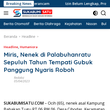
Langsung
utih Terancam
Breaking News
Izin Belum Lengkap, Proyek Alfamart C
ke
konten
Berita Otomotif
Berita Olahraga
Kejahatan
Nissan
Bulut
Beranda
Headline
Headline
,
Humaniora
Miris, Nenek di Palabuhanratu
Sepuluh Tahun Tempati Gubuk
Panggung Nyaris Roboh
Redaksi
05/04/2023
SUKABUMISATU.COM
– Ocih (65), nenek asal Kampung
Babakan Tugu RT 06 RW 06, Desa Cibodas, Kecamatan