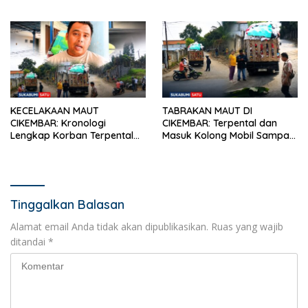
Terbakar, Permukiman di
Pengendara Scoopy Tewas
Simpenan Sempat Terancam
Hantam Pickup
KECELAKAAN MAUT
TABRAKAN MAUT DI
CIKEMBAR: Kronologi
CIKEMBAR: Terpental dan
Lengkap Korban Terpental
Masuk Kolong Mobil Sampah,
Masuk Kolong Mobil Sampah,
Pengendara Motor Asal
Jasad Dievakuasi ke RSUD
Cimanggu Tewas di Tempat
Sekarwangi
Tinggalkan Balasan
Alamat email Anda tidak akan dipublikasikan.
Ruas yang wajib
ditandai
*