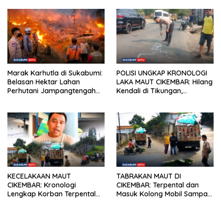
Marak Karhutla di Sukabumi:
POLISI UNGKAP KRONOLOGI
Belasan Hektar Lahan
LAKA MAUT CIKEMBAR: Hilang
Perhutani Jampangtengah
Kendali di Tikungan,
Terbakar, Permukiman di
Pengendara Scoopy Tewas
Simpenan Sempat Terancam
Hantam Pickup
KECELAKAAN MAUT
TABRAKAN MAUT DI
CIKEMBAR: Kronologi
CIKEMBAR: Terpental dan
Lengkap Korban Terpental
Masuk Kolong Mobil Sampah,
Masuk Kolong Mobil Sampah,
Pengendara Motor Asal
Jasad Dievakuasi ke RSUD
Cimanggu Tewas di Tempat
Sekarwangi