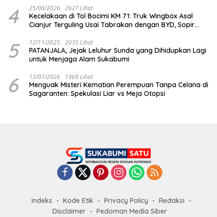
4
25/06/2026
2627 Lihat
Kecelakaan di Tol Bocimi KM 71: Truk Wingbox Asal
Cianjur Terguling Usai Tabrakan dengan BYD, Sopir
Dilarikan ke RS Sekarwangi
5
12/11/2025
2035 Lihat
PATANJALA, Jejak Leluhur Sunda yang Dihidupkan Lagi
untuk Menjaga Alam Sukabumi
6
13/07/2026
1969 Lihat
Menguak Misteri Kematian Perempuan Tanpa Celana di
Sagaranten: Spekulasi Liar vs Meja Otopsi
Indeks
Kode Etik
Privacy Policy
Redaksi
Disclaimer
Pedoman Media Siber