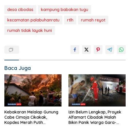
desa cibodas
kampung babakan tugu
kecamatan palabuhanratu
rtlh
rumah reyot
rumah tidak layak huni
Baca Juga
Kebakaran Melalap Gunung
Izin Belum Lengkap, Proyek
Cabe Cimaja Cikakak,
Alfamart Cibadak Malah
Kopdes Merah Putih
Bikin Panik Warga Gara-
Terancam
gara Bakar Sampah Material