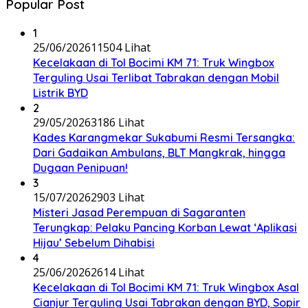
Popular Post
1
25/06/2026
11504 Lihat
Kecelakaan di Tol Bocimi KM 71: Truk Wingbox
Terguling Usai Terlibat Tabrakan dengan Mobil
Listrik BYD
2
29/05/2026
3186 Lihat
Kades Karangmekar Sukabumi Resmi Tersangka:
Dari Gadaikan Ambulans, BLT Mangkrak, hingga
Dugaan Penipuan!
3
15/07/2026
2903 Lihat
Misteri Jasad Perempuan di Sagaranten
Terungkap: Pelaku Pancing Korban Lewat ‘Aplikasi
Hijau’ Sebelum Dihabisi
4
25/06/2026
2614 Lihat
Kecelakaan di Tol Bocimi KM 71: Truk Wingbox Asal
Cianjur Terguling Usai Tabrakan dengan BYD, Sopir