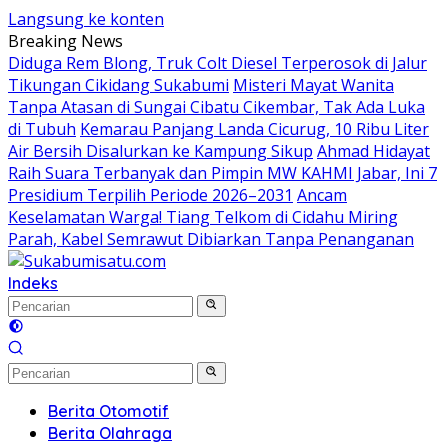
Langsung ke konten
Breaking News
Diduga Rem Blong, Truk Colt Diesel Terperosok di Jalur
Tikungan Cikidang Sukabumi
Misteri Mayat Wanita
Tanpa Atasan di Sungai Cibatu Cikembar, Tak Ada Luka
di Tubuh
Kemarau Panjang Landa Cicurug, 10 Ribu Liter
Air Bersih Disalurkan ke Kampung Sikup
Ahmad Hidayat
Raih Suara Terbanyak dan Pimpin MW KAHMI Jabar, Ini 7
Presidium Terpilih Periode 2026–2031
Ancam
Keselamatan Warga! Tiang Telkom di Cidahu Miring
Parah, Kabel Semrawut Dibiarkan Tanpa Penanganan
Indeks
Berita Otomotif
Berita Olahraga