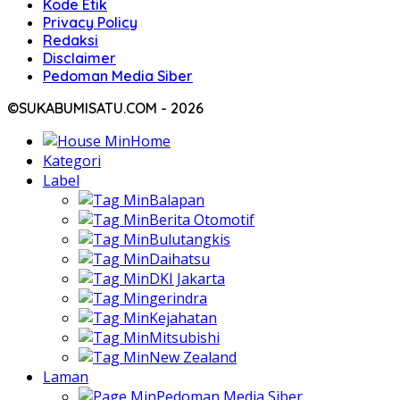
Kode Etik
Privacy Policy
Redaksi
Disclaimer
Pedoman Media Siber
©SUKABUMISATU.COM - 2026
Home
Kategori
Label
Balapan
Berita Otomotif
Bulutangkis
Daihatsu
DKI Jakarta
gerindra
Kejahatan
Mitsubishi
New Zealand
Laman
Pedoman Media Siber