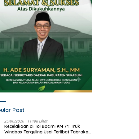
ular Post
25/06/2026
11498 Lihat
Kecelakaan di Tol Bocimi KM 71: Truk
Wingbox Terguling Usai Terlibat Tabrakan
dengan Mobil Listrik BYD