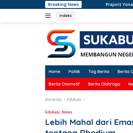
Langsung
Breaking News
Prajurit Yonarmed 13 Sukabumi Gemb
ke
konten
Indeks
Home
Politik
Tag Berita
Berita 
Berita Otomotif
Berita Olahraga
K
Beranda
Edukasi
Edukasi
,
News
Lebih Mahal dari Emas
tentang Rhodium