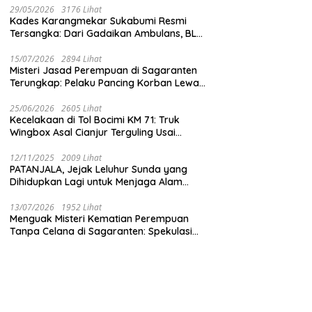
29/05/2026
3176 Lihat
Kades Karangmekar Sukabumi Resmi
Tersangka: Dari Gadaikan Ambulans, BLT
Mangkrak, hingga Dugaan Penipuan!
15/07/2026
2894 Lihat
Misteri Jasad Perempuan di Sagaranten
Terungkap: Pelaku Pancing Korban Lewat
‘Aplikasi Hijau’ Sebelum Dihabisi
25/06/2026
2605 Lihat
Kecelakaan di Tol Bocimi KM 71: Truk
Wingbox Asal Cianjur Terguling Usai
Tabrakan dengan BYD, Sopir Dilarikan ke
RS Sekarwangi
12/11/2025
2009 Lihat
PATANJALA, Jejak Leluhur Sunda yang
Dihidupkan Lagi untuk Menjaga Alam
Sukabumi
13/07/2026
1952 Lihat
Menguak Misteri Kematian Perempuan
Tanpa Celana di Sagaranten: Spekulasi
Liar vs Meja Otopsi