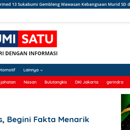
leng Wawasan Kebangsaan Murid SD di Perbatasan RI-Malaysia
Otomotif
Lainnya
ejahatan
Nissan
Bulutangkis
DKI Jakarta
gerindra
, Begini Fakta Menarik