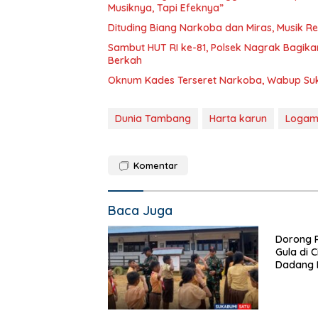
Musiknya, Tapi Efeknya”
Dituding Biang Narkoba dan Miras, Musik R
Sambut HUT RI ke-81, Polsek Nagrak Bagik
Berkah
Oknum Kades Terseret Narkoba, Wabup S
Dunia Tambang
Harta karun
Logam
Komentar
Baca Juga
Dorong P
Gula di C
Dadang H
Pembentu
Ketenag