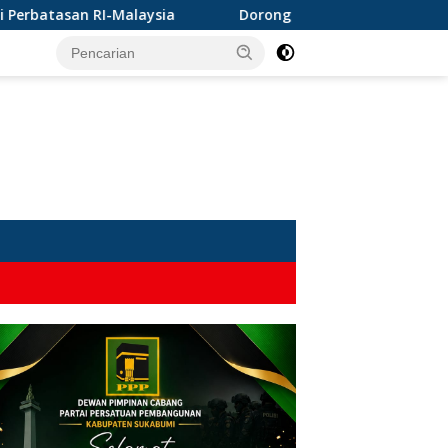
Dorong Perlindungan Penderes Gula di Ciracap, Legis