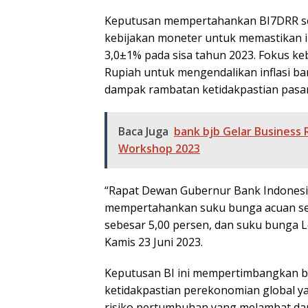
Keputusan mempertahankan BI7DRR seb
kebijakan moneter untuk memastikan in
3,0±1% pada sisa tahun 2023. Fokus keb
Rupiah untuk mengendalikan inflasi bar
dampak rambatan ketidakpastian pasar
Baca Juga
bank bjb Gelar Business 
Workshop 2023
“Rapat Dewan Gubernur Bank Indonesi
mempertahankan suku bunga acuan sebe
sebesar 5,00 persen, dan suku bunga Le
Kamis 23 Juni 2023.
Keputusan BI ini mempertimbangkan ber
ketidakpastian perekonomian global 
risiko pertumbuhan yang melambat da