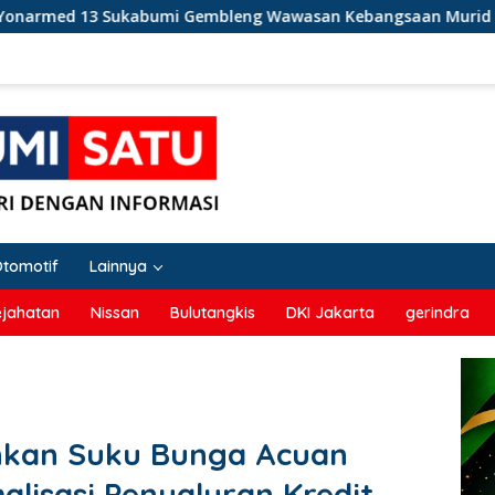
mi Gembleng Wawasan Kebangsaan Murid SD di Perbatasan RI-M
Otomotif
Lainnya
ejahatan
Nissan
Bulutangkis
DKI Jakarta
gerindra
ankan Suku Bunga Acuan
lisasi Penyaluran Kredit