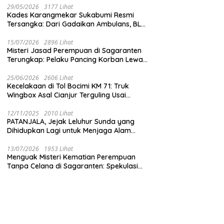
29/05/2026
3177 Lihat
Kades Karangmekar Sukabumi Resmi
Tersangka: Dari Gadaikan Ambulans, BLT
Mangkrak, hingga Dugaan Penipuan!
15/07/2026
2896 Lihat
Misteri Jasad Perempuan di Sagaranten
Terungkap: Pelaku Pancing Korban Lewat
‘Aplikasi Hijau’ Sebelum Dihabisi
25/06/2026
2606 Lihat
Kecelakaan di Tol Bocimi KM 71: Truk
Wingbox Asal Cianjur Terguling Usai
Tabrakan dengan BYD, Sopir Dilarikan ke
RS Sekarwangi
12/11/2025
2010 Lihat
PATANJALA, Jejak Leluhur Sunda yang
Dihidupkan Lagi untuk Menjaga Alam
Sukabumi
13/07/2026
1953 Lihat
Menguak Misteri Kematian Perempuan
Tanpa Celana di Sagaranten: Spekulasi
Liar vs Meja Otopsi