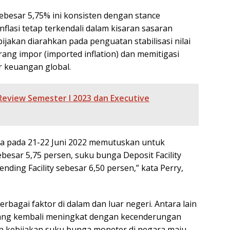
esar 5,75% ini konsisten dengan stance
flasi tetap terkendali dalam kisaran sasaran
ijakan diarahkan pada penguatan stabilisasi nilai
ang impor (imported inflation) dan memitigasi
 keuangan global.
Review Semester I 2023 dan Executive
a pada 21-22 Juni 2022 memutuskan untuk
sar 5,75 persen, suku bunga Deposit Facility
nding Facility sebesar 6,50 persen,” kata Perry,
bagai faktor di dalam dan luar negeri. Antara lain
yang kembali meningkat dengan kecenderungan
n kebijakan suku bunga moneter di negara maju