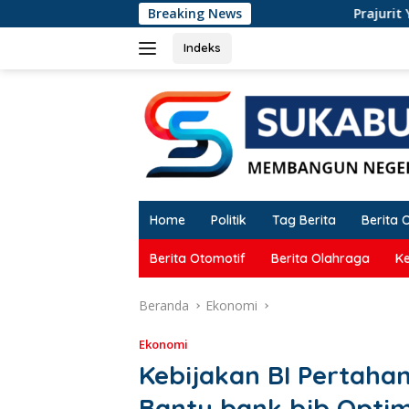
Langsung
Breaking News
Prajurit Yonarmed 13 Sukabu
ke
konten
Indeks
Home
Politik
Tag Berita
Berita 
Berita Otomotif
Berita Olahraga
K
Beranda
Ekonomi
Ekonomi
Kebijakan BI Pertah
Bantu bank bjb Optima