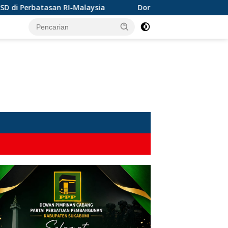
alaysia
Dorong Perlindungan Penderes Gula di Ciracap