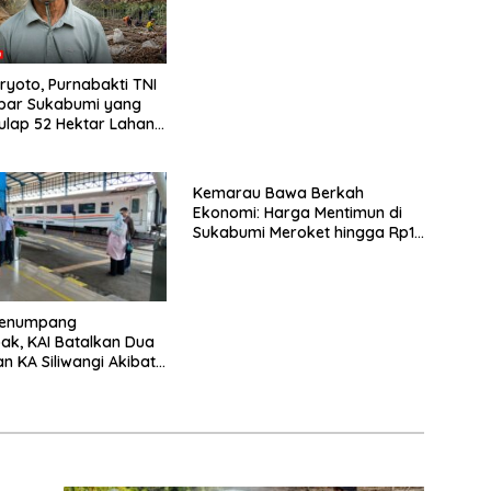
ryoto, Purnabakti TNI
mbar Sukabumi yang
ulap 52 Hektar Lahan
un Singkong
Kemarau Bawa Berkah
Ekonomi: Harga Mentimun di
Sukabumi Meroket hingga Rp13
Ribu per Kg
Penumpang
k, KAI Batalkan Dua
an KA Siliwangi Akibat
n Lokomotif