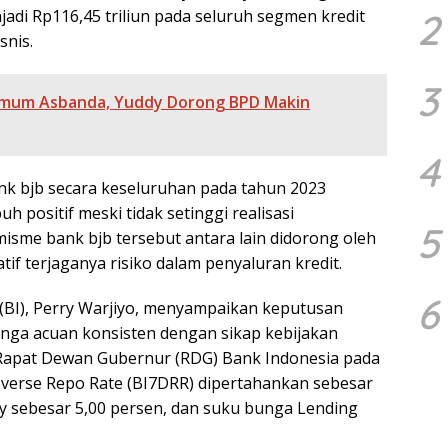
di Rp116,45 triliun pada seluruh segmen kredit
2
snis.
3
 Umum Asbanda, Yuddy Dorong BPD Makin
4
nk bjb secara keseluruhan pada tahun 2023
h positif meski tidak setinggi realisasi
5
misme bank bjb tersebut antara lain didorong oleh
tif terjaganya risiko dalam penyaluran kredit.
6
BI), Perry Warjiyo, menyampaikan keputusan
a acuan konsisten dengan sikap kebijakan
 Rapat Dewan Gubernur (RDG) Bank Indonesia pada
everse Repo Rate (BI7DRR) dipertahankan sebesar
ty sebesar 5,00 persen, dan suku bunga Lending