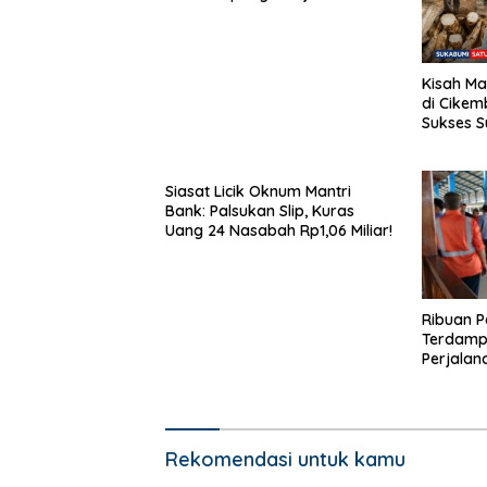
Agrowisata dan Budaya Sunda
Kisah Ma
di Cike
Sukses S
Jadi Keb
Siasat Licik Oknum Mantri
Bank: Palsukan Slip, Kuras
Uang 24 Nasabah Rp1,06 Miliar!
Ribuan 
Terdampa
Perjalan
Ganggua
Rekomendasi untuk kamu