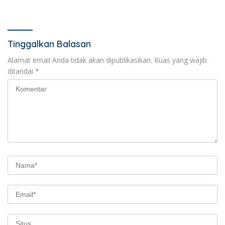
Hermawan Inisiasi
Pembentukan Asosiasi BPJS
Ketenagakerjaan
Tinggalkan Balasan
Alamat email Anda tidak akan dipublikasikan.
Ruas yang wajib
ditandai
*