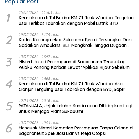
Popular Post
1
25/06/2026
11501 Lihat
Kecelakaan di Tol Bocimi KM 71: Truk Wingbox Terguling
Usai Terlibat Tabrakan dengan Mobil Listrik BYD
2
29/05/2026
3179 Lihat
Kades Karangmekar Sukabumi Resmi Tersangka: Dari
Gadaikan Ambulans, BLT Mangkrak, hingga Dugaan
Penipuan!
3
15/07/2026
2897 Lihat
Misteri Jasad Perempuan di Sagaranten Terungkap:
Pelaku Pancing Korban Lewat ‘Aplikasi Hijau’ Sebelum
Dihabisi
4
25/06/2026
2608 Lihat
Kecelakaan di Tol Bocimi KM 71: Truk Wingbox Asal
Cianjur Terguling Usai Tabrakan dengan BYD, Sopir
Dilarikan ke RS Sekarwangi
5
12/11/2025
2016 Lihat
PATANJALA, Jejak Leluhur Sunda yang Dihidupkan Lagi
untuk Menjaga Alam Sukabumi
6
13/07/2026
1954 Lihat
Menguak Misteri Kematian Perempuan Tanpa Celana di
Sagaranten: Spekulasi Liar vs Meja Otopsi