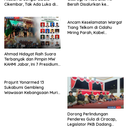
Cikembar, Tak Ada Luka di
Bersih Disalurkan ke
Tubuh
Kampung Sikup
Ancam Keselamatan Warga!
Tiang Telkom di Cidahu
Miring Parah, Kabel
Semrawut Dibiarkan Tanpa
Penanganan
Ahmad Hidayat Raih Suara
Terbanyak dan Pimpin MW
KAHMI Jabar, Ini 7 Presidium
Terpilih Periode 2026–2031
Prajurit Yonarmed 13
Sukabumi Gembleng
Wawasan Kebangsaan Murid
SD di Perbatasan RI-Malaysia
Dorong Perlindungan
Penderes Gula di Ciracap,
Legislator PKB Dadang