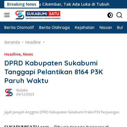
Langsung
ngai Cibatu Cikembar, Tak Ada Luka di Tubuh
Breaking News
Kemarau 
ke
konten
Berita Otomotif
Berita Olahraga
Kejahatan
Nissan
Bulut
Beranda
Headline
Headline
,
News
DPRD Kabupaten Sukabumi
Tanggapi Pelantikan 8164 P3K
Paruh Waktu
Redaksi
04/12/2025
Jajah Junajah Anggota DPRD Kabupaten Sukabumi Fraksi PDI Perjuangan.