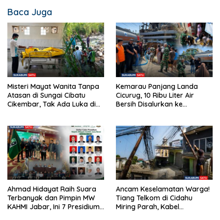
Baca Juga
Misteri Mayat Wanita Tanpa
Kemarau Panjang Landa
Atasan di Sungai Cibatu
Cicurug, 10 Ribu Liter Air
Cikembar, Tak Ada Luka di
Bersih Disalurkan ke
Tubuh
Kampung Sikup
Ancam Keselamatan Warga!
Ahmad Hidayat Raih Suara
Tiang Telkom di Cidahu
Terbanyak dan Pimpin MW
Miring Parah, Kabel
KAHMI Jabar, Ini 7 Presidium
Semrawut Dibiarkan Tanpa
Terpilih Periode 2026–2031