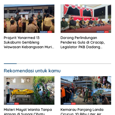
Penanganan
Prajurit Yonarmed 13
Dorong Perlindungan
Sukabumi Gembleng
Penderes Gula di Ciracap,
Wawasan Kebangsaan Murid
Legislator PKB Dadang
SD di Perbatasan RI-Malaysia
Hermawan Inisiasi
Pembentukan Asosiasi BPJS
Ketenagakerjaan
Rekomendasi untuk kamu
Misteri Mayat Wanita Tanpa
Kemarau Panjang Landa
Atasan di Sungai Cibatu
Cicurug, 10 Ribu Liter Air