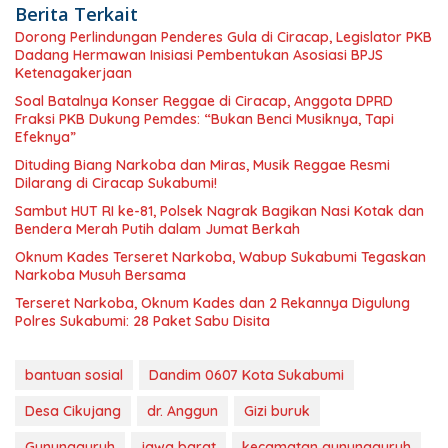
Berita Terkait
Dorong Perlindungan Penderes Gula di Ciracap, Legislator PKB
Dadang Hermawan Inisiasi Pembentukan Asosiasi BPJS
Ketenagakerjaan
Soal Batalnya Konser Reggae di Ciracap, Anggota DPRD
Fraksi PKB Dukung Pemdes: “Bukan Benci Musiknya, Tapi
Efeknya”
Dituding Biang Narkoba dan Miras, Musik Reggae Resmi
Dilarang di Ciracap Sukabumi!
Sambut HUT RI ke-81, Polsek Nagrak Bagikan Nasi Kotak dan
Bendera Merah Putih dalam Jumat Berkah
Oknum Kades Terseret Narkoba, Wabup Sukabumi Tegaskan
Narkoba Musuh Bersama
Terseret Narkoba, Oknum Kades dan 2 Rekannya Digulung
Polres Sukabumi: 28 Paket Sabu Disita
bantuan sosial
Dandim 0607 Kota Sukabumi
Desa Cikujang
dr. Anggun
Gizi buruk
Gunungguruh
jawa barat
kecamatan gunungguruh