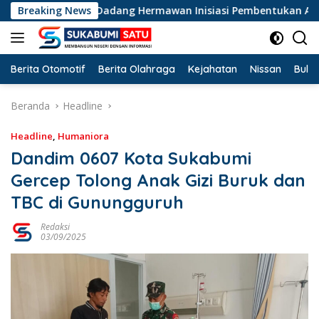
Langsung
egislator PKB Dadang Hermawan Inisiasi Pembentukan Asosiasi 
Breaking News
ke
konten
Berita Otomotif
Berita Olahraga
Kejahatan
Nissan
Bulut
Beranda
Headline
Headline
,
Humaniora
Dandim 0607 Kota Sukabumi
Gercep Tolong Anak Gizi Buruk dan
TBC di Gunungguruh
Redaksi
03/09/2025