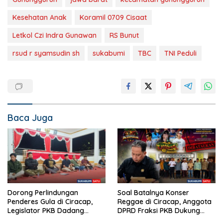
Kesehatan Anak
Koramil 0709 Cisaat
Letkol Czi Indra Gunawan
RS Bunut
rsud r syamsudin sh
sukabumi
TBC
TNI Peduli
Baca Juga
Dorong Perlindungan
Soal Batalnya Konser
Penderes Gula di Ciracap,
Reggae di Ciracap, Anggota
Legislator PKB Dadang
DPRD Fraksi PKB Dukung
Hermawan Inisiasi
Pemdes: “Bukan Benci