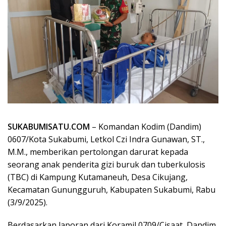
SUKABUMISATU.COM
– Komandan Kodim (Dandim)
0607/Kota Sukabumi, Letkol Czi Indra Gunawan, ST.,
M.M., memberikan pertolongan darurat kepada
seorang anak penderita gizi buruk dan tuberkulosis
(TBC) di Kampung Kutamaneuh, Desa Cikujang,
Kecamatan Gunungguruh, Kabupaten Sukabumi, Rabu
(3/9/2025).
Berdasarkan laporan dari Koramil 0709/Cisaat, Dandim