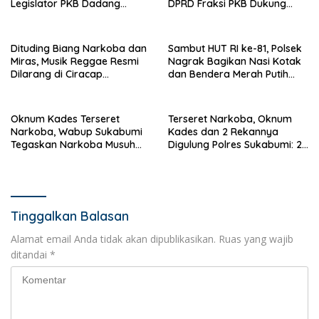
Legislator PKB Dadang
DPRD Fraksi PKB Dukung
Hermawan Inisiasi
Pemdes: “Bukan Benci
Pembentukan Asosiasi BPJS
Musiknya, Tapi Efeknya”
Ketenagakerjaan
Dituding Biang Narkoba dan
Sambut HUT RI ke-81, Polsek
Miras, Musik Reggae Resmi
Nagrak Bagikan Nasi Kotak
Dilarang di Ciracap
dan Bendera Merah Putih
Sukabumi!
dalam Jumat Berkah
Oknum Kades Terseret
Terseret Narkoba, Oknum
Narkoba, Wabup Sukabumi
Kades dan 2 Rekannya
Tegaskan Narkoba Musuh
Digulung Polres Sukabumi: 28
Bersama
Paket Sabu Disita
Tinggalkan Balasan
Alamat email Anda tidak akan dipublikasikan.
Ruas yang wajib
ditandai
*