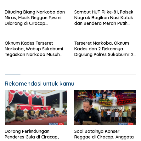
Pembentukan Asosiasi BPJS
Musiknya, Tapi Efeknya”
Ketenagakerjaan
Dituding Biang Narkoba dan
Sambut HUT RI ke-81, Polsek
Miras, Musik Reggae Resmi
Nagrak Bagikan Nasi Kotak
Dilarang di Ciracap
dan Bendera Merah Putih
Sukabumi!
dalam Jumat Berkah
Oknum Kades Terseret
Terseret Narkoba, Oknum
Narkoba, Wabup Sukabumi
Kades dan 2 Rekannya
Tegaskan Narkoba Musuh
Digulung Polres Sukabumi: 28
Bersama
Paket Sabu Disita
Rekomendasi untuk kamu
Dorong Perlindungan
Soal Batalnya Konser
Penderes Gula di Ciracap,
Reggae di Ciracap, Anggota