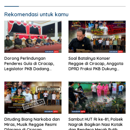
Rekomendasi untuk kamu
Dorong Perlindungan
Soal Batalnya Konser
Penderes Gula di Ciracap,
Reggae di Ciracap, Anggota
Legislator PKB Dadang
DPRD Fraksi PKB Dukung
Hermawan Inisiasi
Pemdes: “Bukan Benci
Pembentukan Asosiasi BPJS
Musiknya, Tapi Efeknya”
Ketenagakerjaan
Dituding Biang Narkoba dan
Sambut HUT RI ke-81, Polsek
Miras, Musik Reggae Resmi
Nagrak Bagikan Nasi Kotak
Dilarang di Ciracap
dan Bendera Merah Putih