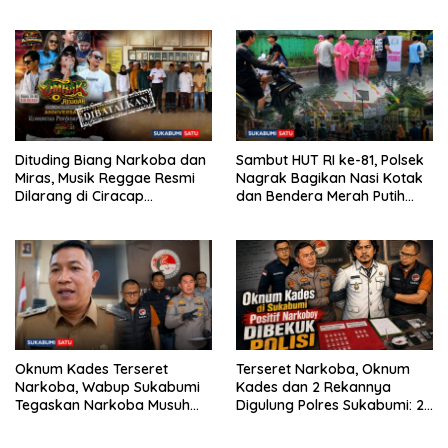
Hermawan Inisiasi
Pemdes: “Bukan Benci
Pembentukan Asosiasi BPJS
Musiknya, Tapi Efeknya”
Ketenagakerjaan
Dituding Biang Narkoba dan
Sambut HUT RI ke-81, Polsek
Miras, Musik Reggae Resmi
Nagrak Bagikan Nasi Kotak
Dilarang di Ciracap
dan Bendera Merah Putih
Sukabumi!
dalam Jumat Berkah
Oknum Kades Terseret
Terseret Narkoba, Oknum
Narkoba, Wabup Sukabumi
Kades dan 2 Rekannya
Tegaskan Narkoba Musuh
Digulung Polres Sukabumi: 28
Bersama
Paket Sabu Disita