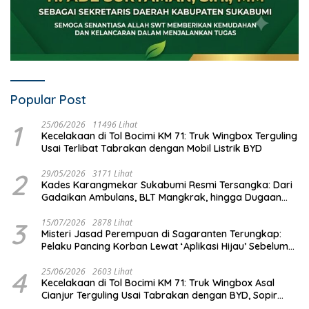
Popular Post
1
25/06/2026
11496 Lihat
Kecelakaan di Tol Bocimi KM 71: Truk Wingbox Terguling
Usai Terlibat Tabrakan dengan Mobil Listrik BYD
2
29/05/2026
3171 Lihat
Kades Karangmekar Sukabumi Resmi Tersangka: Dari
Gadaikan Ambulans, BLT Mangkrak, hingga Dugaan
Penipuan!
3
15/07/2026
2878 Lihat
Misteri Jasad Perempuan di Sagaranten Terungkap:
Pelaku Pancing Korban Lewat ‘Aplikasi Hijau’ Sebelum
Dihabisi
4
25/06/2026
2603 Lihat
Kecelakaan di Tol Bocimi KM 71: Truk Wingbox Asal
Cianjur Terguling Usai Tabrakan dengan BYD, Sopir
Dilarikan ke RS Sekarwangi