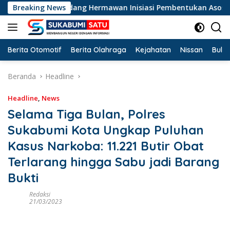
Langsung
tor PKB Dadang Hermawan Inisiasi Pembentukan Asosiasi BPJS K
Breaking News
ke
konten
Berita Otomotif
Berita Olahraga
Kejahatan
Nissan
Bulut
Beranda
Headline
Headline
,
News
Selama Tiga Bulan, Polres
Sukabumi Kota Ungkap Puluhan
Kasus Narkoba: 11.221 Butir Obat
Terlarang hingga Sabu jadi Barang
Bukti
Redaksi
21/03/2023