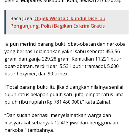
pers di Mapolres Sukabumi Kota, Selasa (21/3/2023).
Baca Juga
Objek Wisata Cikundul Diserbu
Pengunjung, Polisi Bagikan Es krim Gratis
Ia pun merinci barang bukti obat-obatan dan narkoba
yang berhasil diamankan yakni sabu seberat 453,56
gram, dan ganja 229,28 gram. Kemudian 11.221 butir
obat-obatan, terdiri dari 5.531 butir tramadol, 5.600
butir hexymer, dan 90 trihex.
“Total barang bukti itu jika diuangkan nilainya senilai
tujuh ratus delapan puluh satu juta, empat ratus lima
puluh ribu rupiah (Rp 781.450.000),” kata Zainal.
“Dan sudah berhasil menyelamatkan warga dan
masyarakat sebanyak 12.413 jiwa dari penggunaan
narkoba,” tambahnya.