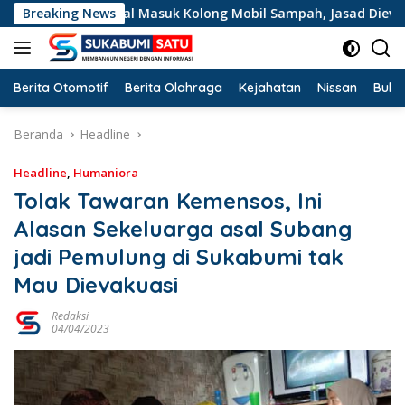
Langsung
ntal Masuk Kolong Mobil Sampah, Jasad Dievakuasi ke RSUD 
Breaking News
ke
konten
Berita Otomotif
Berita Olahraga
Kejahatan
Nissan
Bulut
Beranda
Headline
Headline
,
Humaniora
Tolak Tawaran Kemensos, Ini
Alasan Sekeluarga asal Subang
jadi Pemulung di Sukabumi tak
Mau Dievakuasi
Redaksi
04/04/2023