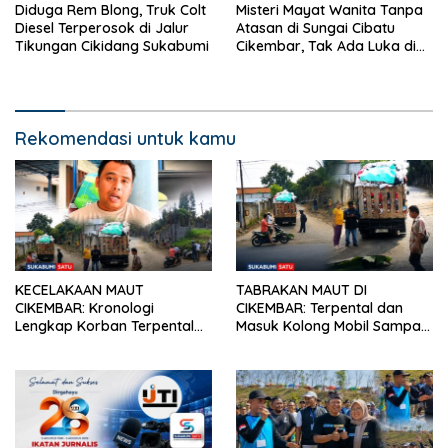
Diduga Rem Blong, Truk Colt
Misteri Mayat Wanita Tanpa
Diesel Terperosok di Jalur
Atasan di Sungai Cibatu
Tikungan Cikidang Sukabumi
Cikembar, Tak Ada Luka di
Tubuh
Rekomendasi untuk kamu
KECELAKAAN MAUT
TABRAKAN MAUT DI
CIKEMBAR: Kronologi
CIKEMBAR: Terpental dan
Lengkap Korban Terpental
Masuk Kolong Mobil Sampah,
Masuk Kolong Mobil Sampah,
Pengendara Motor Asal
Jasad Dievakuasi ke RSUD
Cimanggu Tewas di Tempat
Sekarwangi