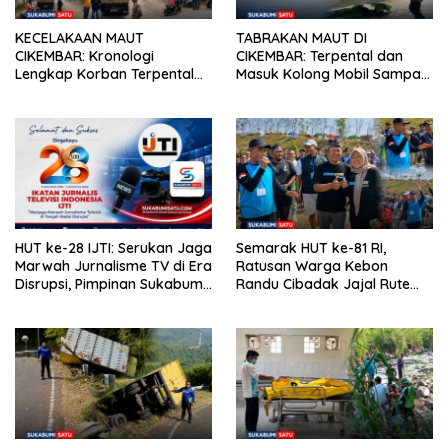
KECELAKAAN MAUT
TABRAKAN MAUT DI
CIKEMBAR: Kronologi
CIKEMBAR: Terpental dan
Lengkap Korban Terpental
Masuk Kolong Mobil Sampah,
Masuk Kolong Mobil Sampah,
Pengendara Motor Asal
Jasad Dievakuasi ke RSUD
Cimanggu Tewas di Tempat
Sekarwangi
HUT ke-28 IJTI: Serukan Jaga
Semarak HUT ke-81 RI,
Marwah Jurnalisme TV di Era
Ratusan Warga Kebon
Disrupsi, Pimpinan Sukabumi
Randu Cibadak Jajal Rute
Satu Beri Apresiasi
Terjal Jalan Sehat ke Bukit
Panenjoan