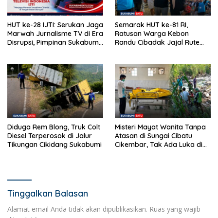
HUT ke-28 IJTI: Serukan Jaga
Semarak HUT ke-81 RI,
Marwah Jurnalisme TV di Era
Ratusan Warga Kebon
Disrupsi, Pimpinan Sukabumi
Randu Cibadak Jajal Rute
Satu Beri Apresiasi
Terjal Jalan Sehat ke Bukit
Panenjoan
Diduga Rem Blong, Truk Colt
Misteri Mayat Wanita Tanpa
Diesel Terperosok di Jalur
Atasan di Sungai Cibatu
Tikungan Cikidang Sukabumi
Cikembar, Tak Ada Luka di
Tubuh
Tinggalkan Balasan
Alamat email Anda tidak akan dipublikasikan.
Ruas yang wajib