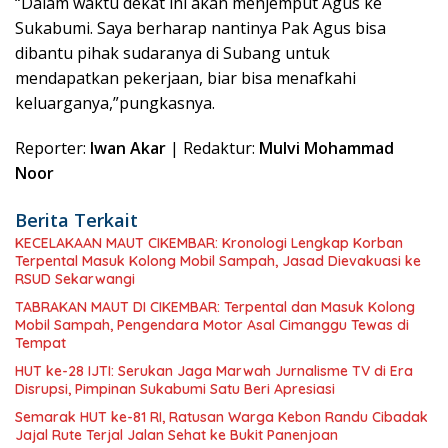
“Dalam waktu dekat ini akan menjemput Agus ke
Sukabumi. Saya berharap nantinya Pak Agus bisa
dibantu pihak sudaranya di Subang untuk
mendapatkan pekerjaan, biar bisa menafkahi
keluarganya,”pungkasnya.
Reporter:
Iwan Akar
| Redaktur:
Mulvi Mohammad
Noor
Berita Terkait
KECELAKAAN MAUT CIKEMBAR: Kronologi Lengkap Korban
Terpental Masuk Kolong Mobil Sampah, Jasad Dievakuasi ke
RSUD Sekarwangi
TABRAKAN MAUT DI CIKEMBAR: Terpental dan Masuk Kolong
Mobil Sampah, Pengendara Motor Asal Cimanggu Tewas di
Tempat
HUT ke-28 IJTI: Serukan Jaga Marwah Jurnalisme TV di Era
Disrupsi, Pimpinan Sukabumi Satu Beri Apresiasi
Semarak HUT ke-81 RI, Ratusan Warga Kebon Randu Cibadak
Jajal Rute Terjal Jalan Sehat ke Bukit Panenjoan