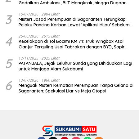
Gadaikan Ambulans, BLT Mangkrak, hingga Dugaan
Penipuan!
3
15/07/2026
2904 Lihat
Misteri Jasad Perempuan di Sagaranten Terungkap:
Pelaku Pancing Korban Lewat ‘Aplikasi Hijau’ Sebelum
Dihabisi
4
25/06/2026
2615 Lihat
Kecelakaan di Tol Bocimi KM 71: Truk Wingbox Asal
Cianjur Terguling Usai Tabrakan dengan BYD, Sopir
Dilarikan ke RS Sekarwangi
5
12/11/2025
2025 Lihat
PATANJALA, Jejak Leluhur Sunda yang Dihidupkan Lagi
untuk Menjaga Alam Sukabumi
6
13/07/2026
1960 Lihat
Menguak Misteri Kematian Perempuan Tanpa Celana di
Sagaranten: Spekulasi Liar vs Meja Otopsi