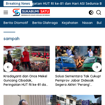
Langsung
ibadak, Peringatan HUT RI ke-81 dan Hari ASI Sedunia Berlang
Breaking News
ke
konten
Berita Otomotif
Berita Olahraga
Kejahatan
Nissan
Bulut
sampah
Hanya Merekah Sanksi
Solusi Sementara Tak Cukup!
Kertas? Di Balik
Pemprov Jabar Didesak
Pertambangan Emas Ilegal
Segera Akhiri ‘Perang’
Bantargadung dan Bom
Trayek Angkot 02 dan 09
Waktu Bencana Ekologis