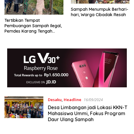
Sampah Menumpuk Berhari-
hari, Warga Cibadak Resah
Tertibkan Tempat
Pembuangan Sampah Ilegal,
Pemdes Karang Tengah
Gelar Aksi Bersih-Bersih di
Ruas Jalan Nasional
Desaku
,
Headline
16/09/2024
Desa Limbangan jadi Lokasi KKN-T
Mahasiswa Ummi, Fokus Program
Daur Ulang Sampah