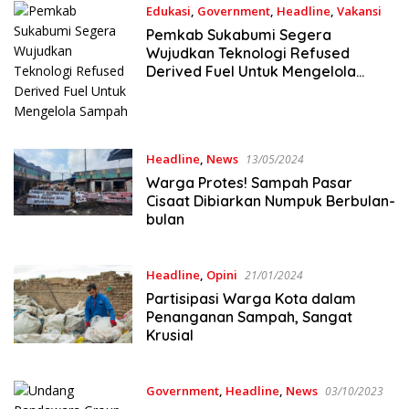
Edukasi
,
Government
,
Headline
,
Vakansi
19/08/2024
Pemkab Sukabumi Segera
Wujudkan Teknologi Refused
Derived Fuel Untuk Mengelola
Sampah
Headline
,
News
13/05/2024
Warga Protes! Sampah Pasar
Cisaat Dibiarkan Numpuk Berbulan-
bulan
Headline
,
Opini
21/01/2024
Partisipasi Warga Kota dalam
Penanganan Sampah, Sangat
Krusial
Government
,
Headline
,
News
03/10/2023