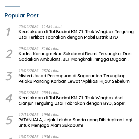
Popular Post
1
25/06/2026
11484 Lihat
Kecelakaan di Tol Bocimi KM 71: Truk Wingbox Terguling
Usai Terlibat Tabrakan dengan Mobil Listrik BYD
2
29/05/2026
3160 Lihat
Kades Karangmekar Sukabumi Resmi Tersangka: Dari
Gadaikan Ambulans, BLT Mangkrak, hingga Dugaan
Penipuan!
3
15/07/2026
2870 Lihat
Misteri Jasad Perempuan di Sagaranten Terungkap:
Pelaku Pancing Korban Lewat ‘Aplikasi Hijau’ Sebelum
Dihabisi
4
25/06/2026
2595 Lihat
Kecelakaan di Tol Bocimi KM 71: Truk Wingbox Asal
Cianjur Terguling Usai Tabrakan dengan BYD, Sopir
Dilarikan ke RS Sekarwangi
5
12/11/2025
1996 Lihat
PATANJALA, Jejak Leluhur Sunda yang Dihidupkan Lagi
untuk Menjaga Alam Sukabumi
13/07/2026
1936 Lihat