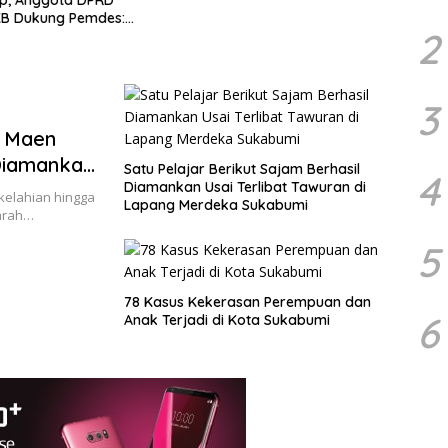
p, Anggota DPRD
Nagrak
B Dukung Pemdes:
dan Be
2
nci Musiknya, Tapi
dalam
3
a Maen
Diamankan
Satu Pelajar Berikut Sajam Berhasil
4
Diamankan Usai Terlibat Tawuran di
kelahian hingga
Lapang Merdeka Sukabumi
parah…
5
78 Kasus Kekerasan Perempuan dan
6
Anak Terjadi di Kota Sukabumi