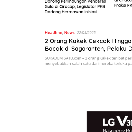
di Ciraca
Dorong Perlindungan Penderes
n 09
Fraksi PK
Gula di Ciracap, Legislator PKB
“Bukan Be
Dadang Hermawan Inisiasi
Efeknya”
Pembentukan Asosiasi BPJS
Ketenagakerjaan
Headline
,
News
22/05/2025
2 Orang Kakek Cekcok Hingg
Bacok di Sagaranten, Pelaku 
Polisi
SUKABUMISATU.com – 2 orang Kakek terlibat per
menyebabkan salah satu dari mereka terluka 