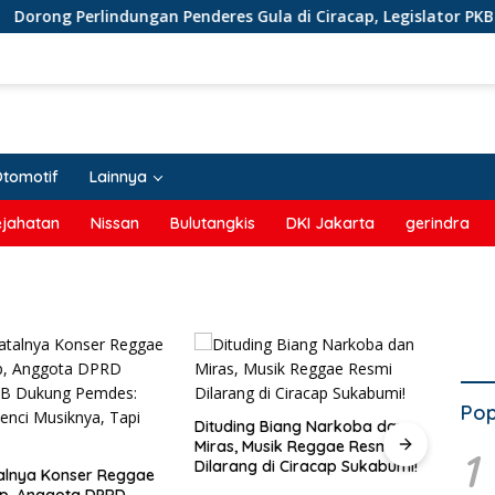
ng Perlindungan Penderes Gula di Ciracap, Legislator PKB Dad
Otomotif
Lainnya
ejahatan
Nissan
Bulutangkis
DKI Jakarta
gerindra
Pop
Dituding Biang Narkoba dan
Miras, Musik Reggae Resmi
1
Dilarang di Ciracap Sukabumi!
lnya Konser Reggae
Sambut