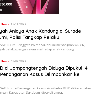
,
News
15/11/2023
Ayah Aniaya Anak Kandung di Surade
mi, Polisi Tangkap Pelaku
ATU.COM – Anggota Polres Sukabumi menangkap WN (32)
yah pelaku penganiayaan terhadap anak kandung…
,
News
05/02/2023
SD di Jampangtengah Diduga Dipukuli 4
 Penanganan Kasus Dilimpahkan ke
ATU.com – Penanganan kasus siswi kelas VI SD di Kecamatan
ngah, Kabupaten Sukabumi dipukuli empat…