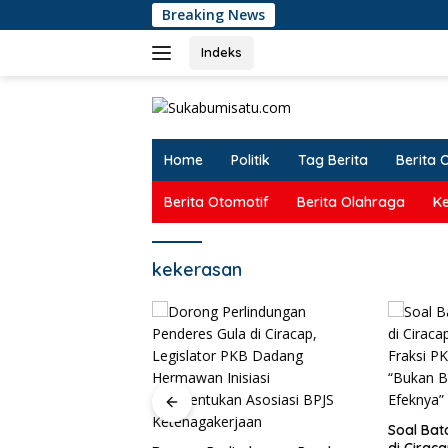
Langsung
Breaking News
Doro
ke
konten
Indeks
Home
Politik
Tag Berita
Berita 
Berita Otomotif
Berita Olahraga
K
kekerasan
tara Tak Cukup!
ar Didesak
Soal Bata
 ‘Perang’ Trayek