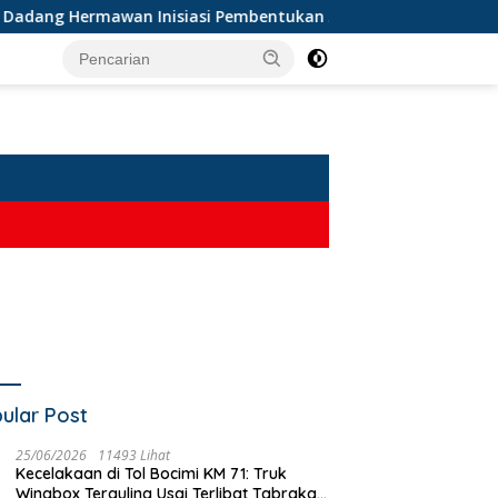
ang Hermawan Inisiasi Pembentukan Asosiasi BPJS Ketenagakerj
ular Post
Oknum Kades Terseret
Te
25/06/2026
11493 Lihat
Kecelakaan di Tol Bocimi KM 71: Truk
Narkoba, Wabup Sukabumi
Ka
 HUT RI ke-81, Polsek
Wingbox Terguling Usai Terlibat Tabrakan
Tegaskan Narkoba Musuh
Dig