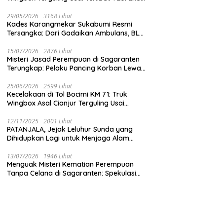
 Bagikan Nasi Kotak
dengan Mobil Listrik BYD
Bersama
Pak
ndera Merah Putih
29/05/2026
3168 Lihat
 Jumat Berkah
Kades Karangmekar Sukabumi Resmi
Tersangka: Dari Gadaikan Ambulans, BLT
Mangkrak, hingga Dugaan Penipuan!
15/07/2026
2876 Lihat
Misteri Jasad Perempuan di Sagaranten
Terungkap: Pelaku Pancing Korban Lewat
‘Aplikasi Hijau’ Sebelum Dihabisi
25/06/2026
2599 Lihat
Kecelakaan di Tol Bocimi KM 71: Truk
Wingbox Asal Cianjur Terguling Usai
Tabrakan dengan BYD, Sopir Dilarikan ke
RS Sekarwangi
12/11/2025
2001 Lihat
PATANJALA, Jejak Leluhur Sunda yang
Dihidupkan Lagi untuk Menjaga Alam
Sukabumi
13/07/2026
1946 Lihat
Menguak Misteri Kematian Perempuan
Tanpa Celana di Sagaranten: Spekulasi
Liar vs Meja Otopsi