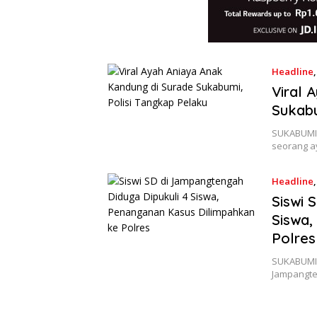
Headline
Viral 
Sukabu
SUKABUMIS
seorang a
Headline
Siswi 
Siswa,
Polres
SUKABUMIS
Jampangte