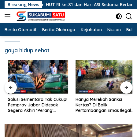
Langsung
 Peringatan HUT RI ke-81 dan Hari ASI Sedunia Berlangsung Me
Breaking News
ke
konten
Berita Otomotif
Berita Olahraga
Kejahatan
Nissan
Bulut
gaya hidup sehat
Solusi Sementara Tak Cukup!
Hanya Merekah Sanksi
Pemprov Jabar Didesak
Kertas? Di Balik
Segera Akhiri ‘Perang’
Pertambangan Emas Ilegal
Trayek Angkot 02 dan 09
Bantargadung dan Bom
Waktu Bencana Ekologis