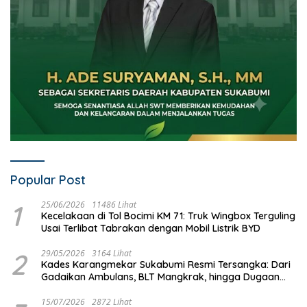
Popular Post
1
25/06/2026
11486 Lihat
Kecelakaan di Tol Bocimi KM 71: Truk Wingbox Terguling
Usai Terlibat Tabrakan dengan Mobil Listrik BYD
2
29/05/2026
3164 Lihat
Kades Karangmekar Sukabumi Resmi Tersangka: Dari
Gadaikan Ambulans, BLT Mangkrak, hingga Dugaan
Penipuan!
15/07/2026
2872 Lihat