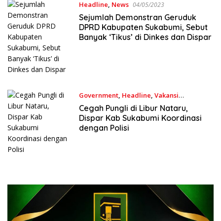
Headline
,
News
04/05/2023
Sejumlah Demonstran Geruduk
DPRD Kabupaten Sukabumi, Sebut
Banyak ‘Tikus’ di Dinkes dan Dispar
Government
,
Headline
,
Vakansi
12/12/2022
Cegah Pungli di Libur Nataru,
Dispar Kab Sukabumi Koordinasi
dengan Polisi