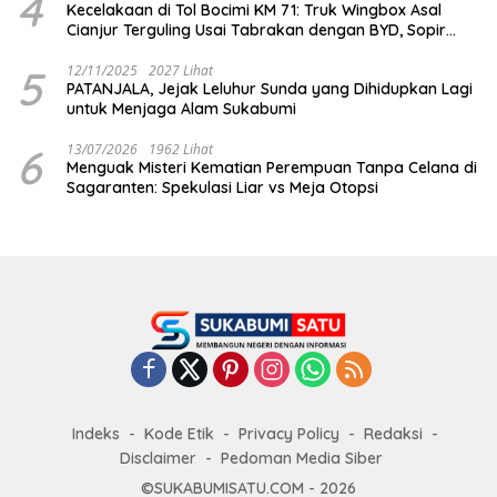
4
Kecelakaan di Tol Bocimi KM 71: Truk Wingbox Asal
Cianjur Terguling Usai Tabrakan dengan BYD, Sopir
Dilarikan ke RS Sekarwangi
5
12/11/2025
2027 Lihat
PATANJALA, Jejak Leluhur Sunda yang Dihidupkan Lagi
untuk Menjaga Alam Sukabumi
6
13/07/2026
1962 Lihat
Menguak Misteri Kematian Perempuan Tanpa Celana di
Sagaranten: Spekulasi Liar vs Meja Otopsi
Indeks
Kode Etik
Privacy Policy
Redaksi
Disclaimer
Pedoman Media Siber
©SUKABUMISATU.COM - 2026