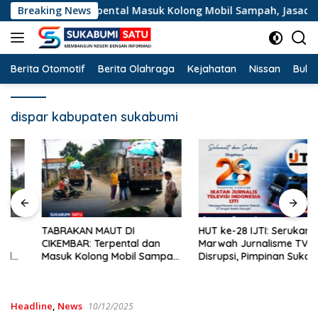
Langsung
orban Terpental Masuk Kolong Mobil Sampah, Jasad Dievakuas
Breaking News
ke
konten
Berita Otomotif
Berita Olahraga
Kejahatan
Nissan
Bulut
dispar kabupaten sukabumi
TABRAKAN MAUT DI
HUT ke-28 IJTI: Serukan Jaga
CIKEMBAR: Terpental dan
Marwah Jurnalisme TV di Era
Masuk Kolong Mobil Sampah,
Disrupsi, Pimpinan Sukabumi
Pengendara Motor Asal
Satu Beri Apresiasi
Cimanggu Tewas di Tempat
Headline
,
News
10/12/2025