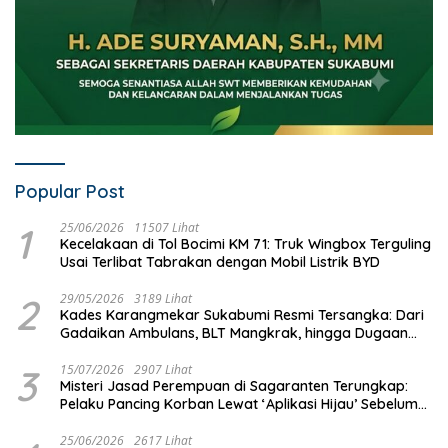
Popular Post
1
25/06/2026
11507 Lihat
Kecelakaan di Tol Bocimi KM 71: Truk Wingbox Terguling
Usai Terlibat Tabrakan dengan Mobil Listrik BYD
2
29/05/2026
3189 Lihat
Kades Karangmekar Sukabumi Resmi Tersangka: Dari
Gadaikan Ambulans, BLT Mangkrak, hingga Dugaan
Penipuan!
3
15/07/2026
2907 Lihat
Misteri Jasad Perempuan di Sagaranten Terungkap:
Pelaku Pancing Korban Lewat ‘Aplikasi Hijau’ Sebelum
Dihabisi
25/06/2026
2617 Lihat