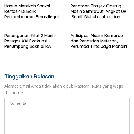
Hanya Merekah Sanksi
Penataan Trayek Cicurug
Kertas? Di Balik
Masih Semrawut: Angkot 09
Pertambangan Emas Ilegal
‘Sentil’ Dishub Jabar dan
Bantargadung dan Bom
Ancam Mogok Massal
Waktu Bencana Ekologis
Penanganan Kilat 2 Menit!
Antisipasi Musim Kemarau
Petugas KAI Evakuasi
dan Pencurian Meteran,
Penumpang Sakit di KA
Perumda Tirta Jaya Mandiri
Pangrango Stasiun Cicurug
Imbau Warga Bijak Gunakan
Air
Tinggalkan Balasan
Alamat email Anda tidak akan dipublikasikan.
Ruas yang wajib
ditandai
*