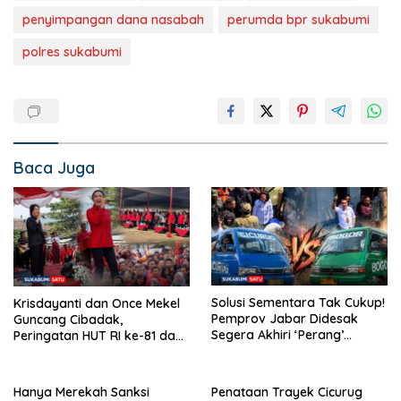
penyimpangan dana nasabah
perumda bpr sukabumi
polres sukabumi
Baca Juga
Solusi Sementara Tak Cukup!
Krisdayanti dan Once Mekel
Pemprov Jabar Didesak
Guncang Cibadak,
Segera Akhiri ‘Perang’
Peringatan HUT RI ke-81 dan
Trayek Angkot 02 dan 09
Hari ASI Sedunia Berlangsung
Meriah
Hanya Merekah Sanksi
Penataan Trayek Cicurug