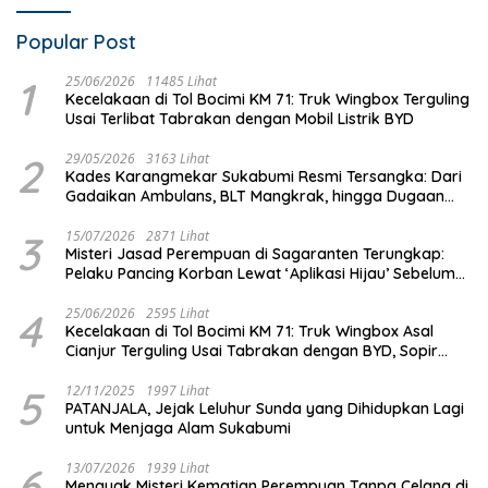
Popular Post
1
25/06/2026
11485 Lihat
Kecelakaan di Tol Bocimi KM 71: Truk Wingbox Terguling
Usai Terlibat Tabrakan dengan Mobil Listrik BYD
2
29/05/2026
3163 Lihat
Kades Karangmekar Sukabumi Resmi Tersangka: Dari
Gadaikan Ambulans, BLT Mangkrak, hingga Dugaan
Penipuan!
3
15/07/2026
2871 Lihat
Misteri Jasad Perempuan di Sagaranten Terungkap:
Pelaku Pancing Korban Lewat ‘Aplikasi Hijau’ Sebelum
Dihabisi
4
25/06/2026
2595 Lihat
Kecelakaan di Tol Bocimi KM 71: Truk Wingbox Asal
Cianjur Terguling Usai Tabrakan dengan BYD, Sopir
Dilarikan ke RS Sekarwangi
5
12/11/2025
1997 Lihat
PATANJALA, Jejak Leluhur Sunda yang Dihidupkan Lagi
untuk Menjaga Alam Sukabumi
6
13/07/2026
1939 Lihat
Menguak Misteri Kematian Perempuan Tanpa Celana di