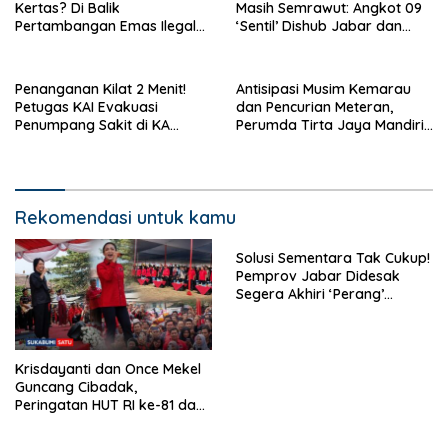
Kertas? Di Balik
Masih Semrawut: Angkot 09
Pertambangan Emas Ilegal
‘Sentil’ Dishub Jabar dan
Bantargadung dan Bom
Ancam Mogok Massal
Waktu Bencana Ekologis
Penanganan Kilat 2 Menit!
Antisipasi Musim Kemarau
Petugas KAI Evakuasi
dan Pencurian Meteran,
Penumpang Sakit di KA
Perumda Tirta Jaya Mandiri
Pangrango Stasiun Cicurug
Imbau Warga Bijak Gunakan
Air
Rekomendasi untuk kamu
Solusi Sementara Tak Cukup!
Pemprov Jabar Didesak
Segera Akhiri ‘Perang’
Trayek Angkot 02 dan 09
Krisdayanti dan Once Mekel
Guncang Cibadak,
Peringatan HUT RI ke-81 dan
Hari ASI Sedunia Berlangsung
Meriah