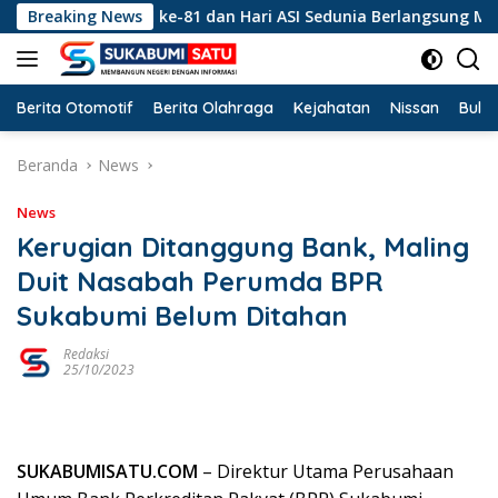
Langsung
atan HUT RI ke-81 dan Hari ASI Sedunia Berlangsung Meriah
Breaking News
ke
konten
Berita Otomotif
Berita Olahraga
Kejahatan
Nissan
Bulut
Beranda
News
News
Kerugian Ditanggung Bank, Maling
Duit Nasabah Perumda BPR
Sukabumi Belum Ditahan
Redaksi
25/10/2023
SUKABUMISATU.COM
– Direktur Utama Perusahaan