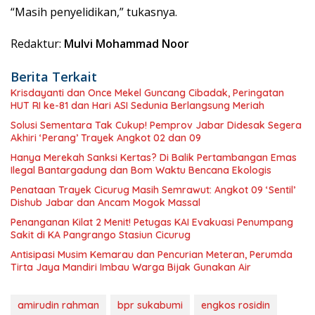
“Masih penyelidikan,” tukasnya.
Redaktur:
Mulvi Mohammad Noor
Berita Terkait
Krisdayanti dan Once Mekel Guncang Cibadak, Peringatan
HUT RI ke-81 dan Hari ASI Sedunia Berlangsung Meriah
Solusi Sementara Tak Cukup! Pemprov Jabar Didesak Segera
Akhiri ‘Perang’ Trayek Angkot 02 dan 09
Hanya Merekah Sanksi Kertas? Di Balik Pertambangan Emas
Ilegal Bantargadung dan Bom Waktu Bencana Ekologis
Penataan Trayek Cicurug Masih Semrawut: Angkot 09 ‘Sentil’
Dishub Jabar dan Ancam Mogok Massal
Penanganan Kilat 2 Menit! Petugas KAI Evakuasi Penumpang
Sakit di KA Pangrango Stasiun Cicurug
Antisipasi Musim Kemarau dan Pencurian Meteran, Perumda
Tirta Jaya Mandiri Imbau Warga Bijak Gunakan Air
amirudin rahman
bpr sukabumi
engkos rosidin