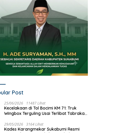
ular Post
25/06/2026
11487 Lihat
Kecelakaan di Tol Bocimi KM 71: Truk
Wingbox Terguling Usai Terlibat Tabrakan
dengan Mobil Listrik BYD
29/05/2026
3164 Lihat
Kades Karangmekar Sukabumi Resmi