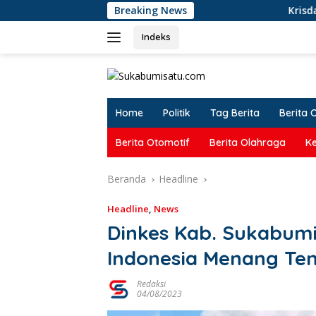
Langsung
Breaking News
Krisdayanti dan Once Mekel
ke
konten
Indeks
Home
Politik
Tag Berita
Berita 
Berita Otomotif
Berita Olahraga
K
Beranda
Headline
Headline
,
News
Dinkes Kab. Sukabum
Indonesia Menang Te
Redaksi
04/08/2023