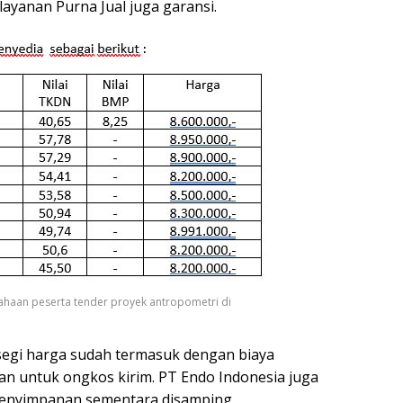
layanan Purna Jual juga garansi.
ahaan peserta tender proyek antropometri di
 segi harga sudah termasuk dengan biaya
han untuk ongkos kirim. PT Endo Indonesia juga
penyimpanan sementara disamping