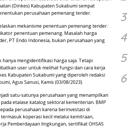
hatan (Dinkes) Kabupaten Sukabumi sempat
3
 menentukan perusahaan pemenang tender.
elaskan mekanisme penentuan pemenang tender.
dikator penentuan pemenang. Masalah harga
4
der, PT Endo Indonesia, bukan perusahaan yang
5
 hanya mengidentifikasi harga saja. Tetapi
libatkan user untuk melihat fungsi dan cara kerja
6
inkes Kabupaten Sukabumi yang diperoleh redaksi
umi, Agus Sanusi, Kamis (03/08/2023).
enjadi satu-satunya perusahaan yang menampilkan
pada etalase katalog sektoral kementerian. BMP
epada perusahaan karena berinvestasi di
termasuk koperasi kecil melalui kemitraan,
rja Pemberdayaan lingkungan, sertifikat OHSAS