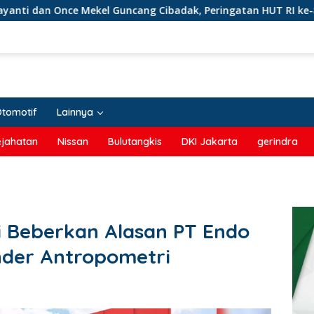
 Guncang Cibadak, Peringatan HUT RI ke-81 dan Hari ASI Sedun
Otomotif
Lainnya
ejahatan
Nissan
Bulutangkis
DKI Jakarta
gerindra
i Beberkan Alasan PT Endo
nder Antropometri