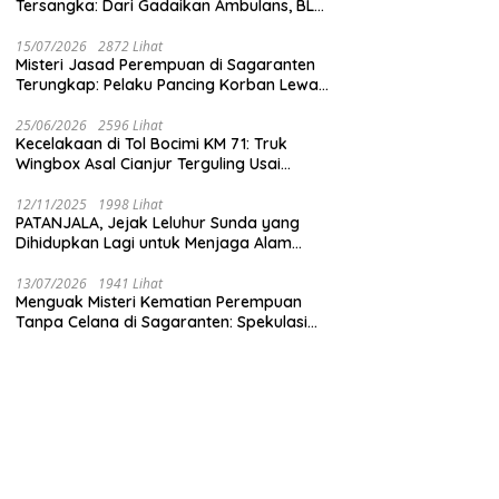
Tersangka: Dari Gadaikan Ambulans, BLT
Mangkrak, hingga Dugaan Penipuan!
15/07/2026
2872 Lihat
Misteri Jasad Perempuan di Sagaranten
Terungkap: Pelaku Pancing Korban Lewat
‘Aplikasi Hijau’ Sebelum Dihabisi
25/06/2026
2596 Lihat
Kecelakaan di Tol Bocimi KM 71: Truk
Wingbox Asal Cianjur Terguling Usai
Tabrakan dengan BYD, Sopir Dilarikan ke
RS Sekarwangi
12/11/2025
1998 Lihat
PATANJALA, Jejak Leluhur Sunda yang
Dihidupkan Lagi untuk Menjaga Alam
Sukabumi
13/07/2026
1941 Lihat
Menguak Misteri Kematian Perempuan
Tanpa Celana di Sagaranten: Spekulasi
Liar vs Meja Otopsi