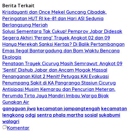
Berita Terkait
Krisdayanti dan Once Mekel Guncang Cibadak,
Peringatan HUT RI ke-81 dan Hari ASI Sedunia
Berlangsung Meriah
Solusi Sementara Tak Cukup! Pemprov Jabar Didesak
Segera Akhiri ‘Perang’ Trayek Angkot 02 dan 09
Hanya Merekah Sanksi Kertas? Di Balik Pertambangan
Emas Ilegal Bantargadung dan Bom Waktu Bencana
Ekologis
Penataan Trayek Cicurug Masih Semrawut: Angkot 09
‘Sentil’ Dishub Jabar dan Ancam Mogok Massal
Penanganan Kilat 2 Menit! Petugas KAI Evakuasi
Penumpang Sakit di KA Pangrango Stasiun Cicurug
Antisipasi Musim Kemarau dan Pencurian Meteran,
Perumda Tirta Jaya Mandiri Imbau Warga Bijak
Gunakan Air
gangguan jiwa
kecamatan jampangtengah
kecamatan
lengkong
odgj
sentra phala martha
sosial
sukabumi
walagri
Komentar