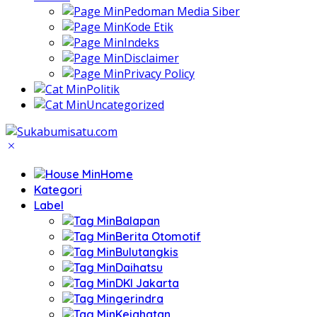
Pedoman Media Siber
Kode Etik
Indeks
Disclaimer
Privacy Policy
Politik
Uncategorized
Home
Kategori
Label
Balapan
Berita Otomotif
Bulutangkis
Daihatsu
DKI Jakarta
gerindra
Kejahatan