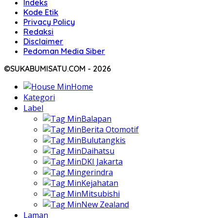
Indeks
Kode Etik
Privacy Policy
Redaksi
Disclaimer
Pedoman Media Siber
©SUKABUMISATU.COM - 2026
Home
Kategori
Label
Balapan
Berita Otomotif
Bulutangkis
Daihatsu
DKI Jakarta
gerindra
Kejahatan
Mitsubishi
New Zealand
Laman