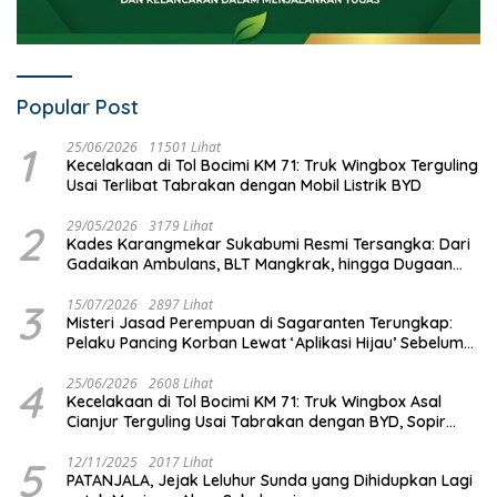
Popular Post
1
25/06/2026
11501 Lihat
Kecelakaan di Tol Bocimi KM 71: Truk Wingbox Terguling
Usai Terlibat Tabrakan dengan Mobil Listrik BYD
2
29/05/2026
3179 Lihat
Kades Karangmekar Sukabumi Resmi Tersangka: Dari
Gadaikan Ambulans, BLT Mangkrak, hingga Dugaan
Penipuan!
3
15/07/2026
2897 Lihat
Misteri Jasad Perempuan di Sagaranten Terungkap:
Pelaku Pancing Korban Lewat ‘Aplikasi Hijau’ Sebelum
Dihabisi
4
25/06/2026
2608 Lihat
Kecelakaan di Tol Bocimi KM 71: Truk Wingbox Asal
Cianjur Terguling Usai Tabrakan dengan BYD, Sopir
Dilarikan ke RS Sekarwangi
5
12/11/2025
2017 Lihat
PATANJALA, Jejak Leluhur Sunda yang Dihidupkan Lagi