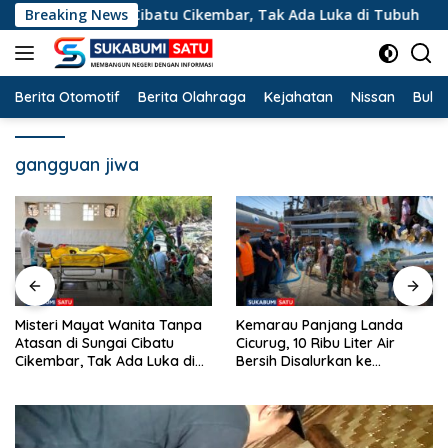
Langsung
 di Sungai Cibatu Cikembar, Tak Ada Luka di Tubuh
Breaking News
Ke
ke
konten
Berita Otomotif
Berita Olahraga
Kejahatan
Nissan
Bulut
gangguan jiwa
Kemarau Panjang Landa
Ahmad Hidayat Raih Suara
Cicurug, 10 Ribu Liter Air
Terbanyak dan Pimpin MW
Bersih Disalurkan ke
KAHMI Jabar, Ini 7 Presidium
Kampung Sikup
Terpilih Periode 2026–2031