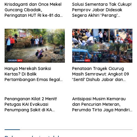
Krisdayanti dan Once Mekel
Solusi Sementara Tak Cukup!
Guncang Cibadak,
Pemprov Jabar Didesak
Peringatan HUT RI ke-81 dan
Segera Akhiri ‘Perang’
Hari ASI Sedunia Berlangsung
Trayek Angkot 02 dan 09
Meriah
Hanya Merekah Sanksi
Penataan Trayek Cicurug
Kertas? Di Balik
Masih Semrawut: Angkot 09
Pertambangan Emas Ilegal
‘Sentil’ Dishub Jabar dan
Bantargadung dan Bom
Ancam Mogok Massal
Waktu Bencana Ekologis
Penanganan Kilat 2 Menit!
Antisipasi Musim Kemarau
Petugas KAI Evakuasi
dan Pencurian Meteran,
Penumpang Sakit di KA
Perumda Tirta Jaya Mandiri
Pangrango Stasiun Cicurug
Imbau Warga Bijak Gunakan
Air