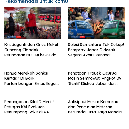
Rekomendasi untuk kamu
Krisdayanti dan Once Mekel
Solusi Sementara Tak Cukup!
Guncang Cibadak,
Pemprov Jabar Didesak
Peringatan HUT RI ke-81 dan
Segera Akhiri ‘Perang’
Hari ASI Sedunia Berlangsung
Trayek Angkot 02 dan 09
Meriah
Hanya Merekah Sanksi
Penataan Trayek Cicurug
Kertas? Di Balik
Masih Semrawut: Angkot 09
Pertambangan Emas Ilegal
‘Sentil’ Dishub Jabar dan
Bantargadung dan Bom
Ancam Mogok Massal
Waktu Bencana Ekologis
Penanganan Kilat 2 Menit!
Antisipasi Musim Kemarau
Petugas KAI Evakuasi
dan Pencurian Meteran,
Penumpang Sakit di KA
Perumda Tirta Jaya Mandiri
Pangrango Stasiun Cicurug
Imbau Warga Bijak Gunakan
Air