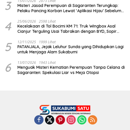
3
15/07/2026
2873 Lihat
Misteri Jasad Perempuan di Sagaranten Terungkap:
Pelaku Pancing Korban Lewat ‘Aplikasi Hijau’ Sebelum
Dihabisi
4
25/06/2026
2598 Lihat
Kecelakaan di Tol Bocimi KM 71: Truk Wingbox Asal
Cianjur Terguling Usai Tabrakan dengan BYD, Sopir
Dilarikan ke RS Sekarwangi
5
12/11/2025
1999 Lihat
PATANJALA, Jejak Leluhur Sunda yang Dihidupkan Lagi
untuk Menjaga Alam Sukabumi
6
13/07/2026
1943 Lihat
Menguak Misteri Kematian Perempuan Tanpa Celana di
Sagaranten: Spekulasi Liar vs Meja Otopsi