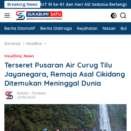
Langsung
ingatan HUT RI ke-81 dan Hari ASI Sedunia Berlangsung Meriah
Breaking News
ke
konten
Berita Otomotif
Berita Olahraga
Kejahatan
Nissan
Bulut
Beranda
Headline
Headline
,
News
Terseret Pusaran Air Curug Tilu
Jayanegara, Remaja Asal Cikidang
Ditemukan Meninggal Dunia
Redaksi
-
Peristiwa
23/06/2026