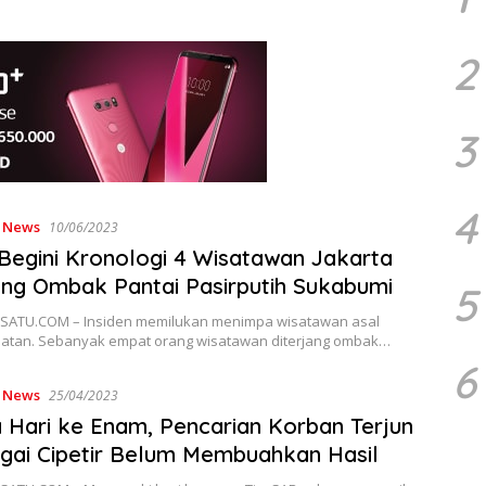
2
3
4
,
News
10/06/2023
 Begini Kronologi 4 Wisatawan Jakarta
ang Ombak Pantai Pasirputih Sukabumi
5
ATU.COM – Insiden memilukan menimpa wisatawan asal
elatan. Sebanyak empat orang wisatawan diterjang ombak…
6
,
News
25/04/2023
 Hari ke Enam, Pencarian Korban Terjun
gai Cipetir Belum Membuahkan Hasil