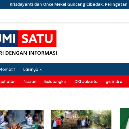
sdayanti dan Once Mekel Guncang Cibadak, Peringatan HUT RI k
Otomotif
Lainnya
ejahatan
Nissan
Bulutangkis
DKI Jakarta
gerindra