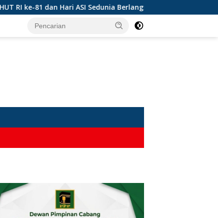
e-81 dan Hari ASI Sedunia Berlangsung Meriah
Solusi S