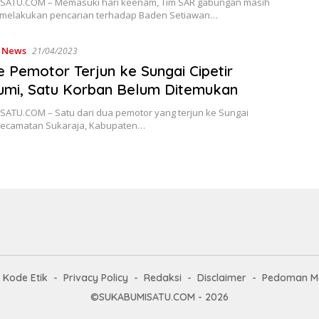
ATU.COM – Memasuki hari keenam, Tim SAR gabungan masih
melakukan pencarian terhadap Baden Setiawan…
,
News
21/04/2023
 Pemotor Terjun ke Sungai Cipetir
umi, Satu Korban Belum Ditemukan
ATU.COM – Satu dari dua pemotor yang terjun ke Sungai
i Kecamatan Sukaraja, Kabupaten…
Kode Etik
Privacy Policy
Redaksi
Disclaimer
Pedoman Me
©SUKABUMISATU.COM - 2026