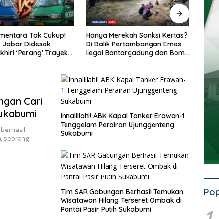
k Cukup!
Hanya Merekah Sanksi Kertas?
Penataan Trayek 
sak
Di Balik Pertambangan Emas
Semrawut: Angkot 
g’ Trayek
Ilegal Bantargadung dan Bom
Dishub Jabar da
Waktu Bencana Ekologis
Mogok Massal
ngan Cari
Sukabumi
Innalillahi! ABK Kapal Tanker Erawan-1
Tenggelam Perairan Ujunggenteng
berhasil
Sukabumi
), seorang
Pop
Tim SAR Gabungan Berhasil Temukan
Wisatawan Hilang Terseret Ombak di
Pantai Pasir Putih Sukabumi
1