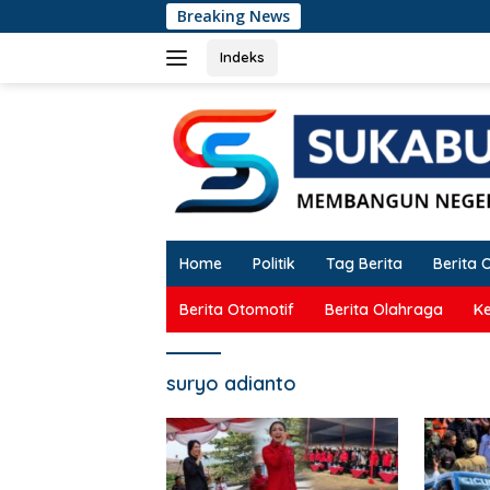
Langsung
Breaking News
Kri
ke
konten
Indeks
Home
Politik
Tag Berita
Berita 
Berita Otomotif
Berita Olahraga
K
suryo adianto