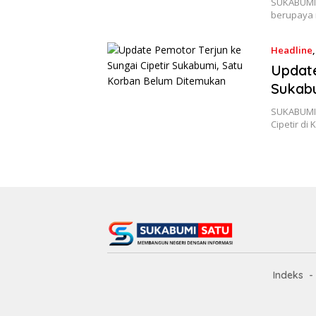
SUKABUMIS
berupaya 
Headline
Update
Sukab
SUKABUMIS
Cipetir d
Indeks