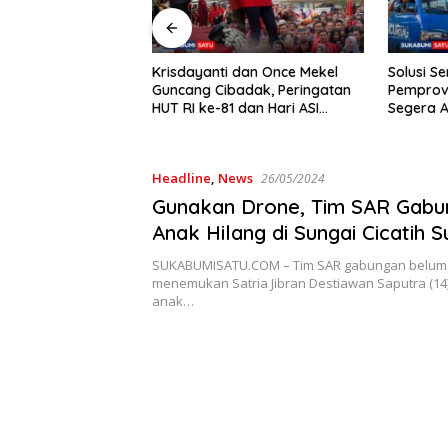
i Sudah
Krisdayanti dan Once Mekel
Solusi Sementara Ta
nan
Guncang Cibadak, Peringatan
Pemprov Jabar Dide
HUT RI ke-81 dan Hari ASI
Segera Akhiri ‘Peran
dak
Sedunia Berlangsung Meriah
Angkot 02 dan 09
Headline
,
News
26/05/2024
Gunakan Drone, Tim SAR Gabu
Anak Hilang di Sungai Cicatih 
SUKABUMISATU.COM – Tim SAR gabungan belum 
menemukan Satria Jibran Destiawan Saputra (14
anak…