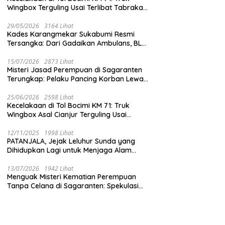
Wingbox Terguling Usai Terlibat Tabrakan
dengan Mobil Listrik BYD
29/05/2026
3164 Lihat
Kades Karangmekar Sukabumi Resmi
Tersangka: Dari Gadaikan Ambulans, BLT
Mangkrak, hingga Dugaan Penipuan!
15/07/2026
2873 Lihat
Misteri Jasad Perempuan di Sagaranten
Terungkap: Pelaku Pancing Korban Lewat
‘Aplikasi Hijau’ Sebelum Dihabisi
25/06/2026
2598 Lihat
Kecelakaan di Tol Bocimi KM 71: Truk
Wingbox Asal Cianjur Terguling Usai
Tabrakan dengan BYD, Sopir Dilarikan ke
RS Sekarwangi
12/11/2025
1998 Lihat
PATANJALA, Jejak Leluhur Sunda yang
Dihidupkan Lagi untuk Menjaga Alam
Sukabumi
13/07/2026
1942 Lihat
Menguak Misteri Kematian Perempuan
Tanpa Celana di Sagaranten: Spekulasi
Liar vs Meja Otopsi