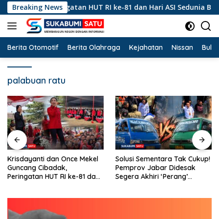
Langsung
dak, Peringatan HUT RI ke-81 dan Hari ASI Sedunia Berlangsun
Breaking News
ke
konten
Berita Otomotif
Berita Olahraga
Kejahatan
Nissan
Bulut
palabuan ratu
Solusi Sementara Tak Cukup!
Hanya Merekah Sanksi
Pemprov Jabar Didesak
Kertas? Di Balik
Segera Akhiri ‘Perang’
Pertambangan Emas Ilegal
Trayek Angkot 02 dan 09
Bantargadung dan Bom
Waktu Bencana Ekologis