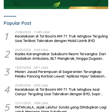
Popular Post
1
25/06/2026
11485 Lihat
Kecelakaan di Tol Bocimi KM 71: Truk Wingbox Terguling
Usai Terlibat Tabrakan dengan Mobil Listrik BYD
2
29/05/2026
3160 Lihat
Kades Karangmekar Sukabumi Resmi Tersangka: Dari
Gadaikan Ambulans, BLT Mangkrak, hingga Dugaan
Penipuan!
3
15/07/2026
2871 Lihat
Misteri Jasad Perempuan di Sagaranten Terungkap:
Pelaku Pancing Korban Lewat ‘Aplikasi Hijau’ Sebelum
Dihabisi
4
25/06/2026
2595 Lihat
Kecelakaan di Tol Bocimi KM 71: Truk Wingbox Asal
Cianjur Terguling Usai Tabrakan dengan BYD, Sopir
Dilarikan ke RS Sekarwangi
5
12/11/2025
1996 Lihat
PATANJALA, Jejak Leluhur Sunda yang Dihidupkan Lagi
untuk Menjaga Alam Sukabumi