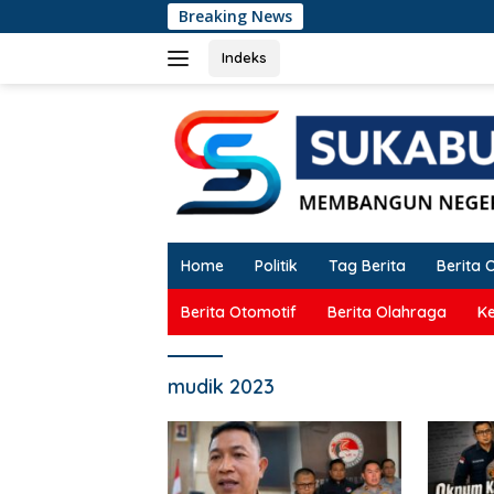
Langsung
Breaking News
Oknum
ke
konten
Indeks
Home
Politik
Tag Berita
Berita 
Berita Otomotif
Berita Olahraga
K
mudik 2023