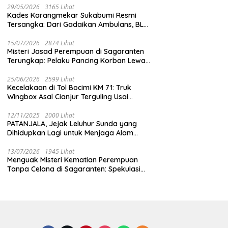
29/05/2026
3165 Lihat
Kades Karangmekar Sukabumi Resmi
Tersangka: Dari Gadaikan Ambulans, BLT
Mangkrak, hingga Dugaan Penipuan!
15/07/2026
2874 Lihat
Misteri Jasad Perempuan di Sagaranten
Terungkap: Pelaku Pancing Korban Lewat
‘Aplikasi Hijau’ Sebelum Dihabisi
25/06/2026
2599 Lihat
Kecelakaan di Tol Bocimi KM 71: Truk
Wingbox Asal Cianjur Terguling Usai
Tabrakan dengan BYD, Sopir Dilarikan ke
RS Sekarwangi
12/11/2025
2000 Lihat
PATANJALA, Jejak Leluhur Sunda yang
Dihidupkan Lagi untuk Menjaga Alam
Sukabumi
13/07/2026
1945 Lihat
Menguak Misteri Kematian Perempuan
Tanpa Celana di Sagaranten: Spekulasi
Liar vs Meja Otopsi