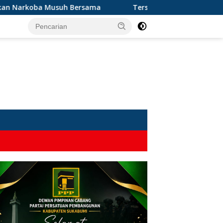
a Musuh Bersama
Terseret Narkoba, Oknum Kades dan 2