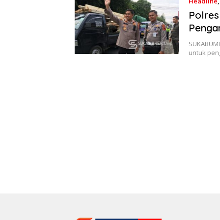
Headline
Polres
Penga
SUKABUMIS
untuk pen