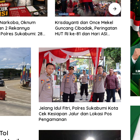
Hany
Di B
nti dan Once Mekel
Solusi Sementara Tak Cukup!
Ileg
Cibadak, Peringatan
Pemprov Jabar Didesak
Wakt
-81 dan Hari ASI
Segera Akhiri ‘Perang’ Trayek
Berlangsung Meriah
Angkot 02 dan 09
Jelang Idul Fitri, Polres Sukabumi Kota
Cek Kesiapan Jalur dan Lokasi Pos
Pengamanan
Tol