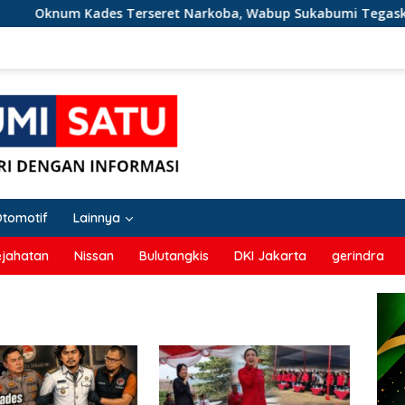
 Kades Terseret Narkoba, Wabup Sukabumi Tegaskan Narkob
Otomotif
Lainnya
ejahatan
Nissan
Bulutangkis
DKI Jakarta
gerindra