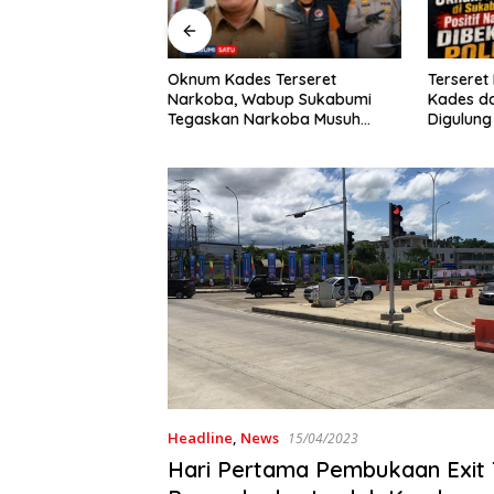
s Terseret
Terseret Narkoba, Oknum
Krisdaya
abup Sukabumi
Kades dan 2 Rekannya
Guncang 
arkoba Musuh
Digulung Polres Sukabumi: 28
HUT RI ke
Paket Sabu Disita
Sedunia 
Headline
,
News
15/04/2023
Hari Pertama Pembukaan Exit 