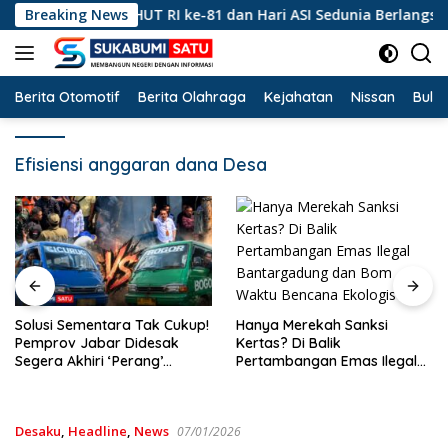
Langsung
Peringatan HUT RI ke-81 dan Hari ASI Sedunia Berlangsung Mer
Breaking News
ke
konten
Berita Otomotif
Berita Olahraga
Kejahatan
Nissan
Bulut
Efisiensi anggaran dana Desa
Hanya Merekah Sanksi
Solusi Sementara Tak Cukup!
Kertas? Di Balik
Pemprov Jabar Didesak
Pertambangan Emas Ilegal
Segera Akhiri ‘Perang’
Bantargadung dan Bom
Trayek Angkot 02 dan 09
Waktu Bencana Ekologis
Desaku
,
Headline
,
News
07/01/2026