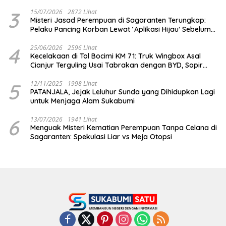
Penipuan!
3
15/07/2026
2872 Lihat
Misteri Jasad Perempuan di Sagaranten Terungkap:
Pelaku Pancing Korban Lewat ‘Aplikasi Hijau’ Sebelum
Dihabisi
4
25/06/2026
2596 Lihat
Kecelakaan di Tol Bocimi KM 71: Truk Wingbox Asal
Cianjur Terguling Usai Tabrakan dengan BYD, Sopir
Dilarikan ke RS Sekarwangi
5
12/11/2025
1998 Lihat
PATANJALA, Jejak Leluhur Sunda yang Dihidupkan Lagi
untuk Menjaga Alam Sukabumi
6
13/07/2026
1941 Lihat
Menguak Misteri Kematian Perempuan Tanpa Celana di
Sagaranten: Spekulasi Liar vs Meja Otopsi