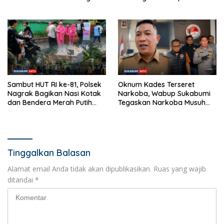
Pemdes: “Bukan Benci
Sukabumi!
Musiknya, Tapi Efeknya”
Sambut HUT RI ke-81, Polsek
Oknum Kades Terseret
Nagrak Bagikan Nasi Kotak
Narkoba, Wabup Sukabumi
dan Bendera Merah Putih
Tegaskan Narkoba Musuh
dalam Jumat Berkah
Bersama
Tinggalkan Balasan
Alamat email Anda tidak akan dipublikasikan.
Ruas yang wajib
ditandai
*