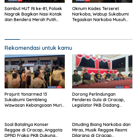
Sambut HUT RI ke-81, Polsek
Oknum Kades Terseret
Nagrak Bagikan Nasi Kotak
Narkoba, Wabup Sukabumi
dan Bendera Merah Putih
Tegaskan Narkoba Musuh
dalam Jumat Berkah
Bersama
Rekomendasi untuk kamu
Prajurit Yonarmed 13
Dorong Perlindungan
Sukabumi Gembleng
Penderes Gula di Ciracap,
Wawasan Kebangsaan Murid
Legislator PKB Dadang
SD di Perbatasan RI-Malaysia
Hermawan Inisiasi
Pembentukan Asosiasi BPJS
Ketenagakerjaan
Soal Batalnya Konser
Dituding Biang Narkoba dan
Reggae di Ciracap, Anggota
Miras, Musik Reggae Resmi
DPRD Fraksi PKB Dukung
Dilarang di Ciracap