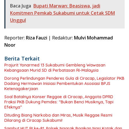
Baca Juga
Bupati Marwan: Beasiswa, jadi
Komitmen Pemkab Sukabumi untuk Cetak SDM
Unggul
Reporter:
Riza Fauzi
| Redaktur:
Mulvi Mohammad
Noor
Berita Terkait
Prajurit Yonarmed 13 Sukabumi Gembleng Wawasan
Kebangsaan Murid SD di Perbatasan RI-Malaysia
Dorong Perlindungan Penderes Gula di Ciracap, Legislator PKB
Dadang Hermawan Inisiasi Pembentukan Asosiasi BPJS
Ketenagakerjaan
Soal Batalnya Konser Reggae di Ciracap, Anggota DPRD
Fraksi PKB Dukung Pemdes: “Bukan Benci Musiknya, Tapi
Efeknya”
Dituding Biang Narkoba dan Miras, Musik Reggae Resmi
Dilarang di Ciracap Sukabumi!
Sambut HUT RI ke-81, Polsek Nagrak Bagikan Nasi Kotak dan