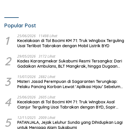
Popular Post
1
25/06/2026
11498 Lihat
Kecelakaan di Tol Bocimi KM 71: Truk Wingbox Terguling
Usai Terlibat Tabrakan dengan Mobil Listrik BYD
2
29/05/2026
3172 Lihat
Kades Karangmekar Sukabumi Resmi Tersangka: Dari
Gadaikan Ambulans, BLT Mangkrak, hingga Dugaan
Penipuan!
3
15/07/2026
2882 Lihat
Misteri Jasad Perempuan di Sagaranten Terungkap:
Pelaku Pancing Korban Lewat ‘Aplikasi Hijau’ Sebelum
Dihabisi
4
25/06/2026
2605 Lihat
Kecelakaan di Tol Bocimi KM 71: Truk Wingbox Asal
Cianjur Terguling Usai Tabrakan dengan BYD, Sopir
Dilarikan ke RS Sekarwangi
5
12/11/2025
2009 Lihat
PATANJALA, Jejak Leluhur Sunda yang Dihidupkan Lagi
untuk Menjaga Alam Sukabumi