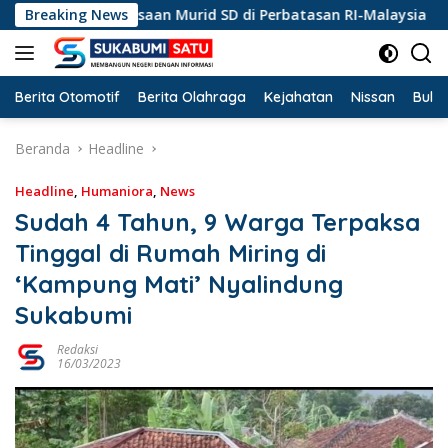
Langsung
an Kebangsaan Murid SD di Perbatasan RI-Malaysia
Breaking News
Do
ke
konten
Berita Otomotif
Berita Olahraga
Kejahatan
Nissan
Bulut
Beranda
Headline
Headline
,
Humaniora
,
News
Sudah 4 Tahun, 9 Warga Terpaksa
Tinggal di Rumah Miring di
‘Kampung Mati’ Nyalindung
Sukabumi
Redaksi
16/03/2023