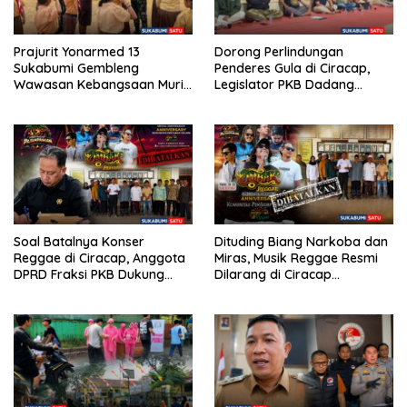
Prajurit Yonarmed 13
Dorong Perlindungan
Sukabumi Gembleng
Penderes Gula di Ciracap,
Wawasan Kebangsaan Murid
Legislator PKB Dadang
SD di Perbatasan RI-Malaysia
Hermawan Inisiasi
Pembentukan Asosiasi BPJS
Ketenagakerjaan
Soal Batalnya Konser
Dituding Biang Narkoba dan
Reggae di Ciracap, Anggota
Miras, Musik Reggae Resmi
DPRD Fraksi PKB Dukung
Dilarang di Ciracap
Pemdes: “Bukan Benci
Sukabumi!
Musiknya, Tapi Efeknya”