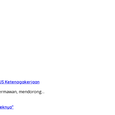
PJS Ketenagakerjaan
 Hermawan, mendorong…
feknya”