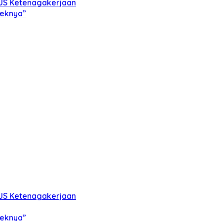
PJS Ketenagakerjaan
feknya”
PJS Ketenagakerjaan
feknya”