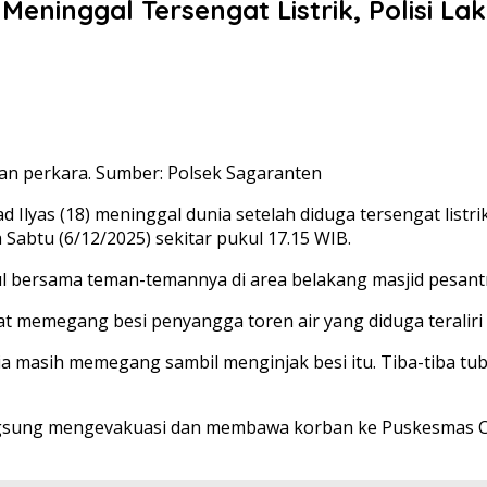
 Meninggal Tersengat Listrik, Polisi L
an perkara. Sumber: Polsek Sagaranten
lyas (18) meninggal dunia setelah diduga tersengat listri
Sabtu (6/12/2025) sekitar pukul 17.15 WIB.
pul bersama teman-temannya di area belakang masjid pesant
t memegang besi penyangga toren air yang diduga teraliri li
 dia masih memegang sambil menginjak besi itu. Tiba-tiba tu
n langsung mengevakuasi dan membawa korban ke Puskesmas C