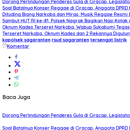
Dorong Perlindungan Penderes Gula di Ciracap, Legisla
Soal Batalnya Konser Reggae di Ciracap, Anggota DPRD 
Dituding Biang Narkoba dan Miras, Musik Reggae Resmi D
Sambut HUT RI ke-81, Polsek Nagrak Bagikan Nasi Kotak
Oknum Kades Terseret Narkoba, Wabup Sukabumi Tega
Terseret Narkoba, Oknum Kades dan 2 Rekannya Digulung
kapolsek sagaranten
rsud sagaranten
tersengat listrik
Komentar
Baca Juga
Dorong Perlindungan Penderes Gula di Ciracap, Legisla
Soal Batalnya Konser Reggae di Ciracap, Anggota DPRD 