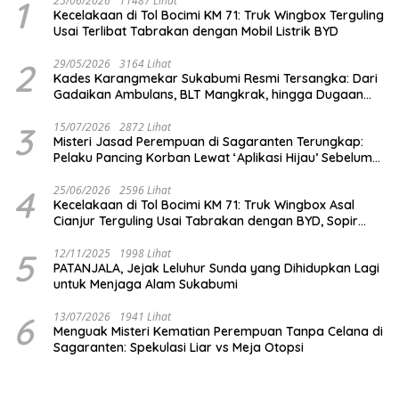
1
25/06/2026
11487 Lihat
Kecelakaan di Tol Bocimi KM 71: Truk Wingbox Terguling
Usai Terlibat Tabrakan dengan Mobil Listrik BYD
2
29/05/2026
3164 Lihat
Kades Karangmekar Sukabumi Resmi Tersangka: Dari
Gadaikan Ambulans, BLT Mangkrak, hingga Dugaan
Penipuan!
3
15/07/2026
2872 Lihat
Misteri Jasad Perempuan di Sagaranten Terungkap:
Pelaku Pancing Korban Lewat ‘Aplikasi Hijau’ Sebelum
Dihabisi
4
25/06/2026
2596 Lihat
Kecelakaan di Tol Bocimi KM 71: Truk Wingbox Asal
Cianjur Terguling Usai Tabrakan dengan BYD, Sopir
Dilarikan ke RS Sekarwangi
5
12/11/2025
1998 Lihat
PATANJALA, Jejak Leluhur Sunda yang Dihidupkan Lagi
untuk Menjaga Alam Sukabumi
6
13/07/2026
1941 Lihat
Menguak Misteri Kematian Perempuan Tanpa Celana di
Sagaranten: Spekulasi Liar vs Meja Otopsi