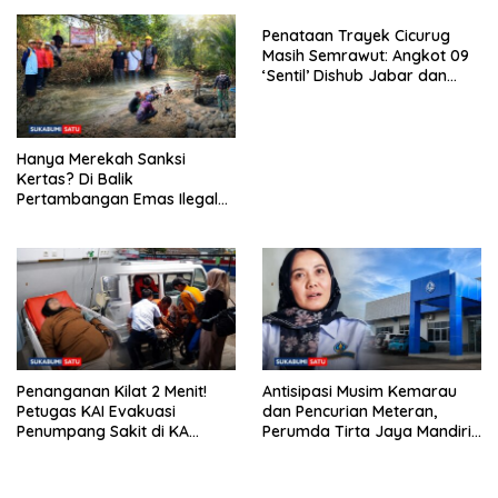
Meriah
Penataan Trayek Cicurug
Masih Semrawut: Angkot 09
‘Sentil’ Dishub Jabar dan
Ancam Mogok Massal
Hanya Merekah Sanksi
Kertas? Di Balik
Pertambangan Emas Ilegal
Bantargadung dan Bom
Waktu Bencana Ekologis
Penanganan Kilat 2 Menit!
Antisipasi Musim Kemarau
Petugas KAI Evakuasi
dan Pencurian Meteran,
Penumpang Sakit di KA
Perumda Tirta Jaya Mandiri
Pangrango Stasiun Cicurug
Imbau Warga Bijak Gunakan
Air