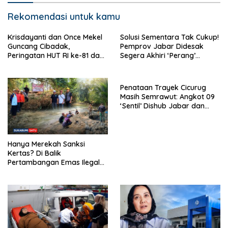
Rekomendasi untuk kamu
Krisdayanti dan Once Mekel
Solusi Sementara Tak Cukup!
Guncang Cibadak,
Pemprov Jabar Didesak
Peringatan HUT RI ke-81 dan
Segera Akhiri ‘Perang’
Hari ASI Sedunia Berlangsung
Trayek Angkot 02 dan 09
Meriah
Penataan Trayek Cicurug
Masih Semrawut: Angkot 09
‘Sentil’ Dishub Jabar dan
Ancam Mogok Massal
Hanya Merekah Sanksi
Kertas? Di Balik
Pertambangan Emas Ilegal
Bantargadung dan Bom
Waktu Bencana Ekologis