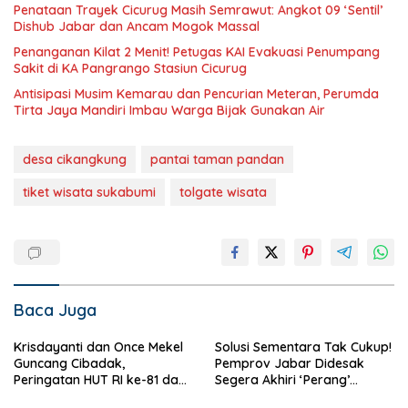
Penataan Trayek Cicurug Masih Semrawut: Angkot 09 ‘Sentil’
Dishub Jabar dan Ancam Mogok Massal
Penanganan Kilat 2 Menit! Petugas KAI Evakuasi Penumpang
Sakit di KA Pangrango Stasiun Cicurug
Antisipasi Musim Kemarau dan Pencurian Meteran, Perumda
Tirta Jaya Mandiri Imbau Warga Bijak Gunakan Air
desa cikangkung
pantai taman pandan
tiket wisata sukabumi
tolgate wisata
Baca Juga
Krisdayanti dan Once Mekel
Solusi Sementara Tak Cukup!
Guncang Cibadak,
Pemprov Jabar Didesak
Peringatan HUT RI ke-81 dan
Segera Akhiri ‘Perang’
Hari ASI Sedunia Berlangsung
Trayek Angkot 02 dan 09