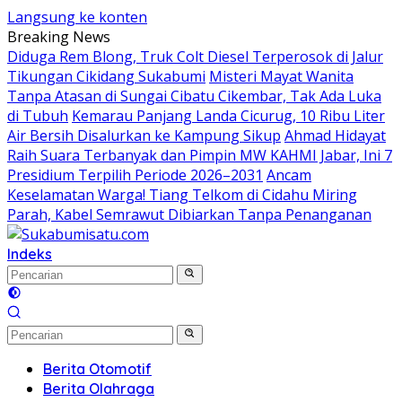
Langsung ke konten
Breaking News
Diduga Rem Blong, Truk Colt Diesel Terperosok di Jalur
Tikungan Cikidang Sukabumi
Misteri Mayat Wanita
Tanpa Atasan di Sungai Cibatu Cikembar, Tak Ada Luka
di Tubuh
Kemarau Panjang Landa Cicurug, 10 Ribu Liter
Air Bersih Disalurkan ke Kampung Sikup
Ahmad Hidayat
Raih Suara Terbanyak dan Pimpin MW KAHMI Jabar, Ini 7
Presidium Terpilih Periode 2026–2031
Ancam
Keselamatan Warga! Tiang Telkom di Cidahu Miring
Parah, Kabel Semrawut Dibiarkan Tanpa Penanganan
Indeks
Berita Otomotif
Berita Olahraga