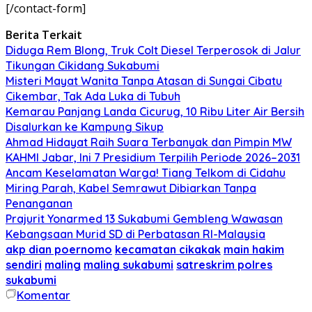
[/contact-form]
Berita Terkait
Diduga Rem Blong, Truk Colt Diesel Terperosok di Jalur
Tikungan Cikidang Sukabumi
Misteri Mayat Wanita Tanpa Atasan di Sungai Cibatu
Cikembar, Tak Ada Luka di Tubuh
Kemarau Panjang Landa Cicurug, 10 Ribu Liter Air Bersih
Disalurkan ke Kampung Sikup
Ahmad Hidayat Raih Suara Terbanyak dan Pimpin MW
KAHMI Jabar, Ini 7 Presidium Terpilih Periode 2026–2031
Ancam Keselamatan Warga! Tiang Telkom di Cidahu
Miring Parah, Kabel Semrawut Dibiarkan Tanpa
Penanganan
Prajurit Yonarmed 13 Sukabumi Gembleng Wawasan
Kebangsaan Murid SD di Perbatasan RI-Malaysia
akp dian poernomo
kecamatan cikakak
main hakim
sendiri
maling
maling sukabumi
satreskrim polres
sukabumi
Komentar