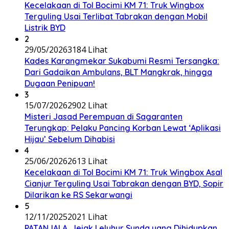
Kecelakaan di Tol Bocimi KM 71: Truk Wingbox
Terguling Usai Terlibat Tabrakan dengan Mobil
Listrik BYD
2
29/05/2026
3184 Lihat
Kades Karangmekar Sukabumi Resmi Tersangka:
Dari Gadaikan Ambulans, BLT Mangkrak, hingga
Dugaan Penipuan!
3
15/07/2026
2902 Lihat
Misteri Jasad Perempuan di Sagaranten
Terungkap: Pelaku Pancing Korban Lewat ‘Aplikasi
Hijau’ Sebelum Dihabisi
4
25/06/2026
2613 Lihat
Kecelakaan di Tol Bocimi KM 71: Truk Wingbox Asal
Cianjur Terguling Usai Tabrakan dengan BYD, Sopir
Dilarikan ke RS Sekarwangi
5
12/11/2025
2021 Lihat
PATANJALA, Jejak Leluhur Sunda yang Dihidupkan