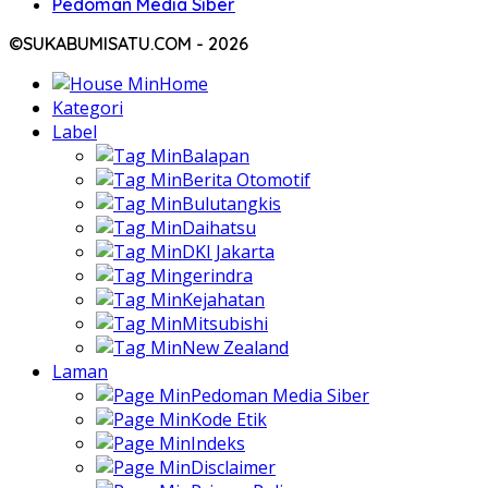
Pedoman Media Siber
©SUKABUMISATU.COM - 2026
Home
Kategori
Label
Balapan
Berita Otomotif
Bulutangkis
Daihatsu
DKI Jakarta
gerindra
Kejahatan
Mitsubishi
New Zealand
Laman
Pedoman Media Siber
Kode Etik
Indeks
Disclaimer