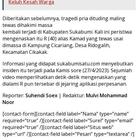
Keluh Kesah Warga
Diberitakan sebelumnya, tragedi pria dituding maling
tewas dihakimi massa
kembali terjadi di Kabupaten Sukabumi. Kali ini peristiwa
mengenaskan itu R (40) alias Kamad yang tewas usai
dimassa di Kampung Cicariang, Desa Ridogalih,
Kecamatan Cikakak.
Informasi yang didapat sukabumisatu.com menyebutkan
insiden itu terjadi pada Kamis sore (27/4/2023). Sejumlah
video memperlihatkan detik-detik mengenaskan yang
dialami R pun tersebar di jejaring aplikasi perpesanan.
Reporter:
Suhendi Soex
| Redaktur:
Mulvi Mohammad
Noor
[contact-form][contact-field label=”Nama” type=”name”
required=”true” /][contact-field label=”Surel” type=”email”
required=”true” /][contact-field label=”Situs web”
type=”url” /][contact-field label=”Pesan” type=”textarea” /]