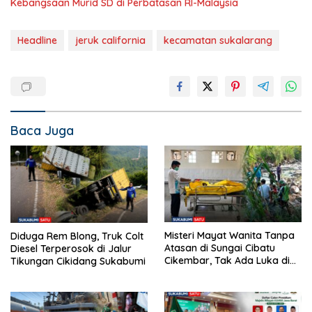
Kebangsaan Murid SD di Perbatasan RI-Malaysia
Headline
jeruk california
kecamatan sukalarang
Baca Juga
Misteri Mayat Wanita Tanpa
Diduga Rem Blong, Truk Colt
Atasan di Sungai Cibatu
Diesel Terperosok di Jalur
Cikembar, Tak Ada Luka di
Tikungan Cikidang Sukabumi
Tubuh