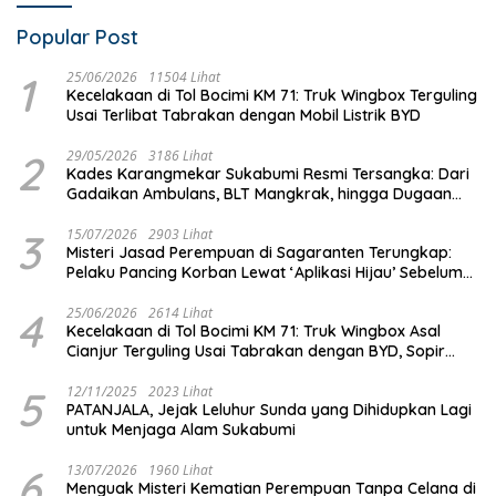
Popular Post
1
25/06/2026
11504 Lihat
Kecelakaan di Tol Bocimi KM 71: Truk Wingbox Terguling
Usai Terlibat Tabrakan dengan Mobil Listrik BYD
2
29/05/2026
3186 Lihat
Kades Karangmekar Sukabumi Resmi Tersangka: Dari
Gadaikan Ambulans, BLT Mangkrak, hingga Dugaan
Penipuan!
3
15/07/2026
2903 Lihat
Misteri Jasad Perempuan di Sagaranten Terungkap:
Pelaku Pancing Korban Lewat ‘Aplikasi Hijau’ Sebelum
Dihabisi
4
25/06/2026
2614 Lihat
Kecelakaan di Tol Bocimi KM 71: Truk Wingbox Asal
Cianjur Terguling Usai Tabrakan dengan BYD, Sopir
Dilarikan ke RS Sekarwangi
5
12/11/2025
2023 Lihat
PATANJALA, Jejak Leluhur Sunda yang Dihidupkan Lagi
untuk Menjaga Alam Sukabumi
6
13/07/2026
1960 Lihat
Menguak Misteri Kematian Perempuan Tanpa Celana di