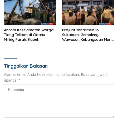
Ancam Keselamatan Warga!
Prajurit Yonarmed 13
Tiang Telkom di Cidahu
Sukabumi Gembleng
Miring Parah, Kabel
Wawasan Kebangsaan Murid
Semrawut Dibiarkan Tanpa
SD di Perbatasan RI-Malaysia
Penanganan
Tinggalkan Balasan
Alamat email Anda tidak akan dipublikasikan.
Ruas yang wajib
ditandai
*