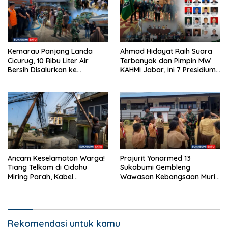
Kemarau Panjang Landa
Ahmad Hidayat Raih Suara
Cicurug, 10 Ribu Liter Air
Terbanyak dan Pimpin MW
Bersih Disalurkan ke
KAHMI Jabar, Ini 7 Presidium
Kampung Sikup
Terpilih Periode 2026–2031
Ancam Keselamatan Warga!
Prajurit Yonarmed 13
Tiang Telkom di Cidahu
Sukabumi Gembleng
Miring Parah, Kabel
Wawasan Kebangsaan Murid
Semrawut Dibiarkan Tanpa
SD di Perbatasan RI-Malaysia
Penanganan
Rekomendasi untuk kamu