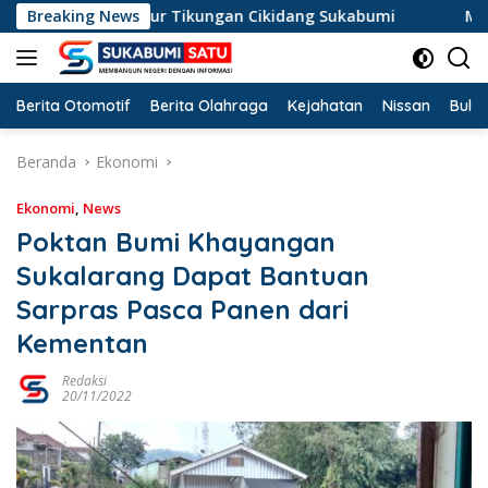
Langsung
osok di Jalur Tikungan Cikidang Sukabumi
Breaking News
Misteri Maya
ke
konten
Berita Otomotif
Berita Olahraga
Kejahatan
Nissan
Bulut
Beranda
Ekonomi
Ekonomi
,
News
Poktan Bumi Khayangan
Sukalarang Dapat Bantuan
Sarpras Pasca Panen dari
Kementan
Redaksi
20/11/2022