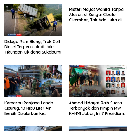
Misteri Mayat Wanita Tanpa
Atasan di Sungai Cibatu
Cikembar, Tak Ada Luka di
Tubuh
Diduga Rem Blong, Truk Colt
Diesel Terperosok di Jalur
Tikungan Cikidang Sukabumi
Kemarau Panjang Landa
Ahmad Hidayat Raih Suara
Cicurug, 10 Ribu Liter Air
Terbanyak dan Pimpin MW
Bersih Disalurkan ke
KAHMI Jabar, Ini 7 Presidium
Kampung Sikup
Terpilih Periode 2026–2031