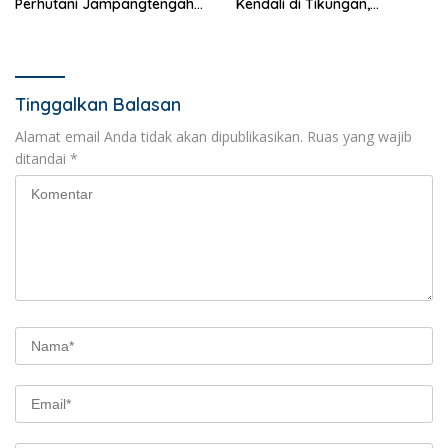
Perhutani Jampangtengah
Kendali di Tikungan,
Terbakar, Permukiman di
Pengendara Scoopy Tewas
Simpenan Sempat Terancam
Hantam Pickup
Tinggalkan Balasan
Alamat email Anda tidak akan dipublikasikan.
Ruas yang wajib
ditandai
*