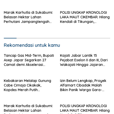
Terancam
gara Bakar Sampah Material
Marak Karhutla di Sukabumi:
POLISI UNGKAP KRONOLOGI
Belasan Hektar Lahan
LAKA MAUT CIKEMBAR: Hilang
Perhutani Jampangtengah
Kendali di Tikungan,
Terbakar, Permukiman di
Pengendara Scoopy Tewas
Simpenan Sempat Terancam
Hantam Pickup
Rekomendasi untuk kamu
Tancap Gas Mid-Term, Bupati
Kajati Jabar Lantik 15
Asep Japar Segarkan 27
Pejabat Eselon II dan III, Dari
Camat demi Akselerasi
Wakajati Hingga Jajaran
Pembangunan Sukabumi
Kepala Kejari
Kebakaran Melalap Gunung
Izin Belum Lengkap, Proyek
Cabe Cimaja Cikakak,
Alfamart Cibadak Malah
Kopdes Merah Putih
Bikin Panik Warga Gara-
Terancam
gara Bakar Sampah Material
Marak Karhutla di Sukabumi:
POLISI UNGKAP KRONOLOGI
Belasan Hektar Lahan
LAKA MAUT CIKEMBAR: Hilang