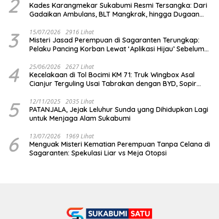
2
Kades Karangmekar Sukabumi Resmi Tersangka: Dari
Gadaikan Ambulans, BLT Mangkrak, hingga Dugaan
Penipuan!
3
15/07/2026
2916 Lihat
Misteri Jasad Perempuan di Sagaranten Terungkap:
Pelaku Pancing Korban Lewat ‘Aplikasi Hijau’ Sebelum
Dihabisi
4
25/06/2026
2627 Lihat
Kecelakaan di Tol Bocimi KM 71: Truk Wingbox Asal
Cianjur Terguling Usai Tabrakan dengan BYD, Sopir
Dilarikan ke RS Sekarwangi
5
12/11/2025
2035 Lihat
PATANJALA, Jejak Leluhur Sunda yang Dihidupkan Lagi
untuk Menjaga Alam Sukabumi
6
13/07/2026
1969 Lihat
Menguak Misteri Kematian Perempuan Tanpa Celana di
Sagaranten: Spekulasi Liar vs Meja Otopsi