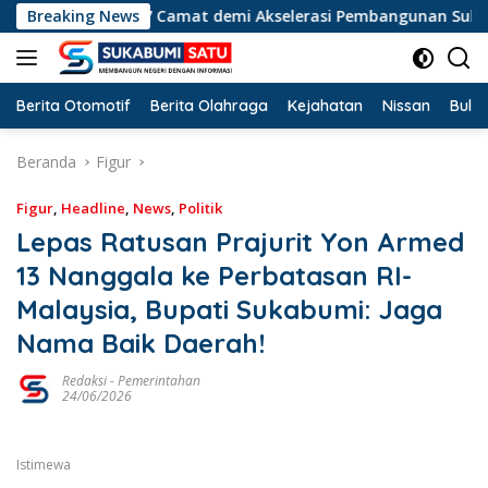
Langsung
r Segarkan 27 Camat demi Akselerasi Pembangunan Sukabumi
Breaking News
ke
konten
Berita Otomotif
Berita Olahraga
Kejahatan
Nissan
Bulut
Beranda
Figur
Figur
,
Headline
,
News
,
Politik
Lepas Ratusan Prajurit Yon Armed
13 Nanggala ke Perbatasan RI-
Malaysia, Bupati Sukabumi: Jaga
Nama Baik Daerah!
Redaksi
-
Pemerintahan
24/06/2026
Istimewa