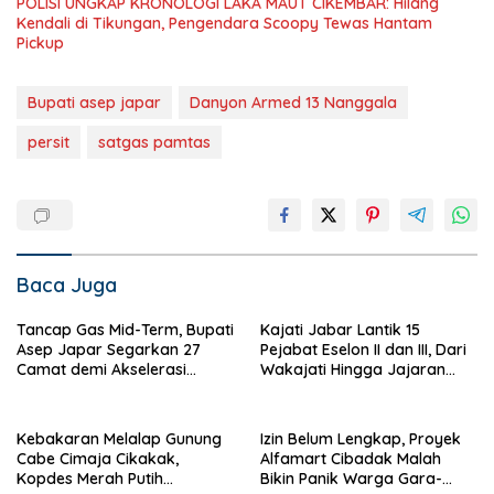
POLISI UNGKAP KRONOLOGI LAKA MAUT CIKEMBAR: Hilang
Kendali di Tikungan, Pengendara Scoopy Tewas Hantam
Pickup
Bupati asep japar
Danyon Armed 13 Nanggala
persit
satgas pamtas
Baca Juga
Tancap Gas Mid-Term, Bupati
Kajati Jabar Lantik 15
Asep Japar Segarkan 27
Pejabat Eselon II dan III, Dari
Camat demi Akselerasi
Wakajati Hingga Jajaran
Pembangunan Sukabumi
Kepala Kejari
Kebakaran Melalap Gunung
Izin Belum Lengkap, Proyek
Cabe Cimaja Cikakak,
Alfamart Cibadak Malah
Kopdes Merah Putih
Bikin Panik Warga Gara-