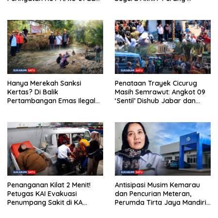
Hari ASI Sedunia Berlangsung
Trayek Angkot 02 dan 09
Meriah
Hanya Merekah Sanksi
Penataan Trayek Cicurug
Kertas? Di Balik
Masih Semrawut: Angkot 09
Pertambangan Emas Ilegal
‘Sentil’ Dishub Jabar dan
Bantargadung dan Bom
Ancam Mogok Massal
Waktu Bencana Ekologis
Penanganan Kilat 2 Menit!
Antisipasi Musim Kemarau
Petugas KAI Evakuasi
dan Pencurian Meteran,
Penumpang Sakit di KA
Perumda Tirta Jaya Mandiri
Pangrango Stasiun Cicurug
Imbau Warga Bijak Gunakan