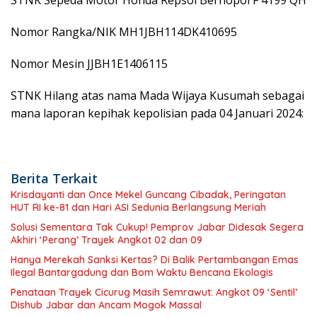
STNK Sepeda Motor Honda Repsol Bernopol F 4199 QH
Nomor Rangka/NIK MH1JBH114DK410695
Nomor Mesin JJBH1E1406115
STNK Hilang atas nama Mada Wijaya Kusumah sebagai
mana laporan kepihak kepolisian pada 04 Januari 2024:
Berita Terkait
Krisdayanti dan Once Mekel Guncang Cibadak, Peringatan
HUT RI ke-81 dan Hari ASI Sedunia Berlangsung Meriah
Solusi Sementara Tak Cukup! Pemprov Jabar Didesak Segera
Akhiri ‘Perang’ Trayek Angkot 02 dan 09
Hanya Merekah Sanksi Kertas? Di Balik Pertambangan Emas
Ilegal Bantargadung dan Bom Waktu Bencana Ekologis
Penataan Trayek Cicurug Masih Semrawut: Angkot 09 ‘Sentil’
Dishub Jabar dan Ancam Mogok Massal