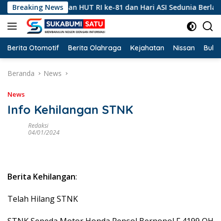
Langsung
 Peringatan HUT RI ke-81 dan Hari ASI Sedunia Berlangsung Me
Breaking News
ke
konten
Berita Otomotif
Berita Olahraga
Kejahatan
Nissan
Bulut
Beranda
News
News
Info Kehilangan STNK
Redaksi
04/01/2024
Berita Kehilangan
:
Telah Hilang STNK