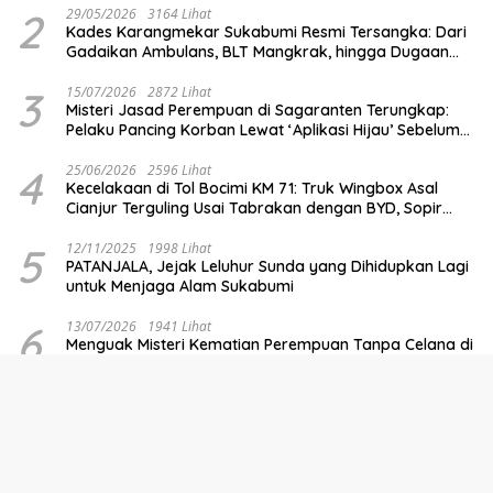
2
29/05/2026
3164 Lihat
Kades Karangmekar Sukabumi Resmi Tersangka: Dari
Gadaikan Ambulans, BLT Mangkrak, hingga Dugaan
Penipuan!
3
15/07/2026
2872 Lihat
Misteri Jasad Perempuan di Sagaranten Terungkap:
Pelaku Pancing Korban Lewat ‘Aplikasi Hijau’ Sebelum
Dihabisi
4
25/06/2026
2596 Lihat
Kecelakaan di Tol Bocimi KM 71: Truk Wingbox Asal
Cianjur Terguling Usai Tabrakan dengan BYD, Sopir
Dilarikan ke RS Sekarwangi
5
12/11/2025
1998 Lihat
PATANJALA, Jejak Leluhur Sunda yang Dihidupkan Lagi
untuk Menjaga Alam Sukabumi
6
13/07/2026
1941 Lihat
Menguak Misteri Kematian Perempuan Tanpa Celana di
Sagaranten: Spekulasi Liar vs Meja Otopsi