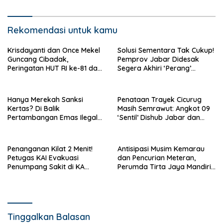
Air
Rekomendasi untuk kamu
Krisdayanti dan Once Mekel
Solusi Sementara Tak Cukup!
Guncang Cibadak,
Pemprov Jabar Didesak
Peringatan HUT RI ke-81 dan
Segera Akhiri ‘Perang’
Hari ASI Sedunia Berlangsung
Trayek Angkot 02 dan 09
Meriah
Hanya Merekah Sanksi
Penataan Trayek Cicurug
Kertas? Di Balik
Masih Semrawut: Angkot 09
Pertambangan Emas Ilegal
‘Sentil’ Dishub Jabar dan
Bantargadung dan Bom
Ancam Mogok Massal
Waktu Bencana Ekologis
Penanganan Kilat 2 Menit!
Antisipasi Musim Kemarau
Petugas KAI Evakuasi
dan Pencurian Meteran,
Penumpang Sakit di KA
Perumda Tirta Jaya Mandiri
Pangrango Stasiun Cicurug
Imbau Warga Bijak Gunakan
Air
Tinggalkan Balasan