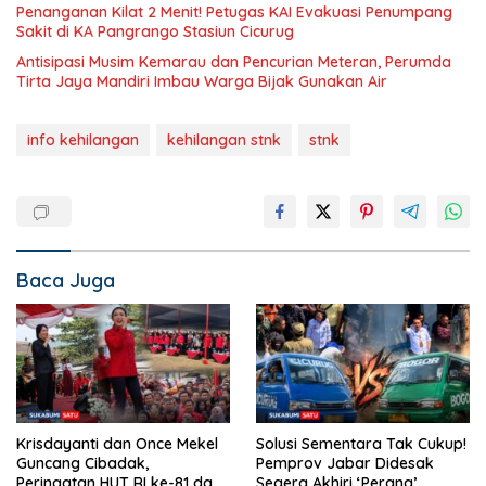
Penanganan Kilat 2 Menit! Petugas KAI Evakuasi Penumpang
Sakit di KA Pangrango Stasiun Cicurug
Antisipasi Musim Kemarau dan Pencurian Meteran, Perumda
Tirta Jaya Mandiri Imbau Warga Bijak Gunakan Air
info kehilangan
kehilangan stnk
stnk
Baca Juga
Krisdayanti dan Once Mekel
Solusi Sementara Tak Cukup!
Guncang Cibadak,
Pemprov Jabar Didesak
Peringatan HUT RI ke-81 dan
Segera Akhiri ‘Perang’