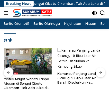
Langsung
 Tanpa Atasan di Sungai Cibatu Cikembar, Tak Ada Luka di Tub
Breaking News
ke
konten
Berita Otomotif
Berita Olahraga
Kejahatan
Nissan
Bulut
stnk
Kemarau Panjang Landa
Cicurug, 10 Ribu Liter Air
Misteri Mayat Wanita Tanpa
Bersih Disalurkan ke
Atasan di Sungai Cibatu
Kampung Sikup
Cikembar, Tak Ada Luka di
Tubuh