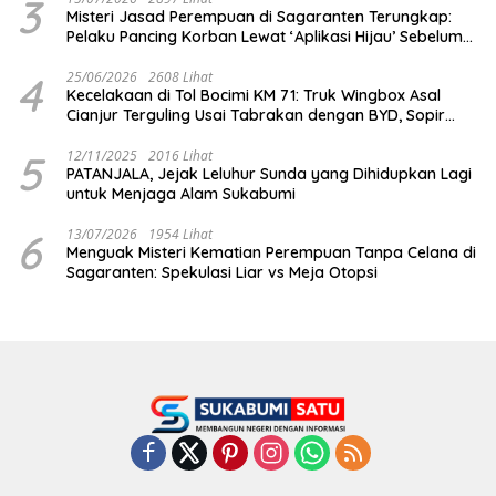
3
Misteri Jasad Perempuan di Sagaranten Terungkap:
Pelaku Pancing Korban Lewat ‘Aplikasi Hijau’ Sebelum
Dihabisi
4
25/06/2026
2608 Lihat
Kecelakaan di Tol Bocimi KM 71: Truk Wingbox Asal
Cianjur Terguling Usai Tabrakan dengan BYD, Sopir
Dilarikan ke RS Sekarwangi
5
12/11/2025
2016 Lihat
PATANJALA, Jejak Leluhur Sunda yang Dihidupkan Lagi
untuk Menjaga Alam Sukabumi
6
13/07/2026
1954 Lihat
Menguak Misteri Kematian Perempuan Tanpa Celana di
Sagaranten: Spekulasi Liar vs Meja Otopsi