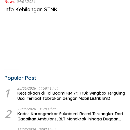
News
04/01/2024
Info Kehilangan STNK
Popular Post
1
25/06/2026
11501 Lihat
Kecelakaan di Tol Bocimi KM 71: Truk Wingbox Terguling
Usai Terlibat Tabrakan dengan Mobil Listrik BYD
2
29/05/2026
3179 Lihat
Kades Karangmekar Sukabumi Resmi Tersangka: Dari
Gadaikan Ambulans, BLT Mangkrak, hingga Dugaan
Penipuan!
15/07/2026
2897 Lihat