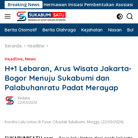
Langsung
KB Dadang Hermawan Inisiasi Pembentukan Asosiasi BPJS Ketena
Breaking News
ke
konten
Berita Otomotif
Berita Olahraga
Kejahatan
Nissan
Bulut
Beranda
Headline
Headline
,
News
H+1 Lebaran, Arus Wisata Jakarta-
Bogor Menuju Sukabumi dan
Palabuhanratu Padat Merayap
Redaksi
22/03/2026
Kondisi Lalu Lintas di Pasar Cibadak Sukabumi. Minggu, (22/03/2026).