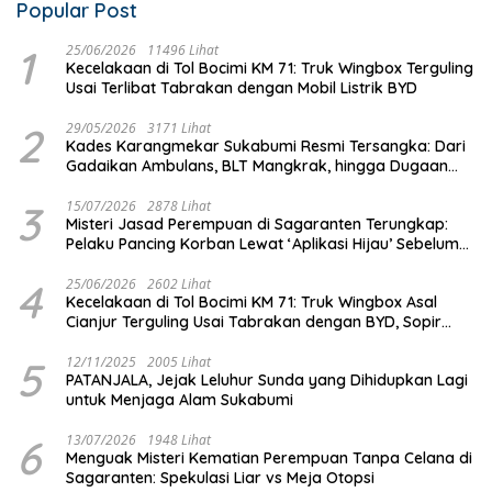
Popular Post
1
25/06/2026
11496 Lihat
Kecelakaan di Tol Bocimi KM 71: Truk Wingbox Terguling
Usai Terlibat Tabrakan dengan Mobil Listrik BYD
2
29/05/2026
3171 Lihat
Kades Karangmekar Sukabumi Resmi Tersangka: Dari
Gadaikan Ambulans, BLT Mangkrak, hingga Dugaan
Penipuan!
3
15/07/2026
2878 Lihat
Misteri Jasad Perempuan di Sagaranten Terungkap:
Pelaku Pancing Korban Lewat ‘Aplikasi Hijau’ Sebelum
Dihabisi
4
25/06/2026
2602 Lihat
Kecelakaan di Tol Bocimi KM 71: Truk Wingbox Asal
Cianjur Terguling Usai Tabrakan dengan BYD, Sopir
Dilarikan ke RS Sekarwangi
5
12/11/2025
2005 Lihat
PATANJALA, Jejak Leluhur Sunda yang Dihidupkan Lagi
untuk Menjaga Alam Sukabumi
6
13/07/2026
1948 Lihat
Menguak Misteri Kematian Perempuan Tanpa Celana di
Sagaranten: Spekulasi Liar vs Meja Otopsi