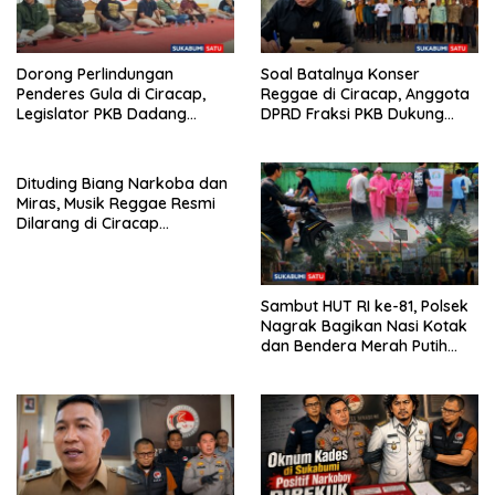
Dorong Perlindungan
Soal Batalnya Konser
Penderes Gula di Ciracap,
Reggae di Ciracap, Anggota
Legislator PKB Dadang
DPRD Fraksi PKB Dukung
Hermawan Inisiasi
Pemdes: “Bukan Benci
Pembentukan Asosiasi BPJS
Musiknya, Tapi Efeknya”
Ketenagakerjaan
Dituding Biang Narkoba dan
Miras, Musik Reggae Resmi
Dilarang di Ciracap
Sukabumi!
Sambut HUT RI ke-81, Polsek
Nagrak Bagikan Nasi Kotak
dan Bendera Merah Putih
dalam Jumat Berkah