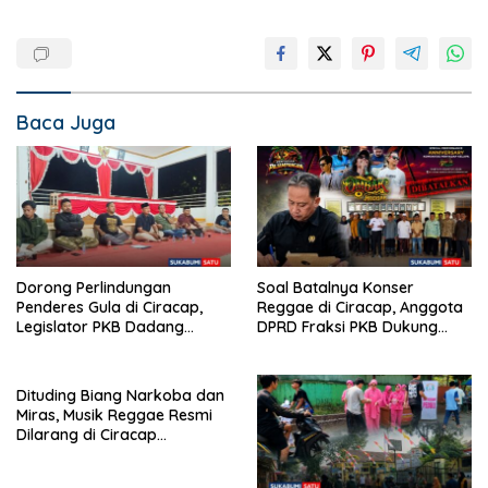
Baca Juga
Dorong Perlindungan
Soal Batalnya Konser
Penderes Gula di Ciracap,
Reggae di Ciracap, Anggota
Legislator PKB Dadang
DPRD Fraksi PKB Dukung
Hermawan Inisiasi
Pemdes: “Bukan Benci
Pembentukan Asosiasi BPJS
Musiknya, Tapi Efeknya”
Ketenagakerjaan
Dituding Biang Narkoba dan
Miras, Musik Reggae Resmi
Dilarang di Ciracap
Sukabumi!