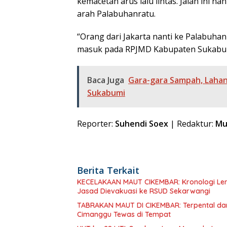
kemacetan arus lalu lintas. Jalan ini n
arah Palabuhanratu.
“Orang dari Jakarta nanti ke Palabuhan
masuk pada RPJMD Kabupaten Sukabum
Baca Juga
Gara-gara Sampah, Lahan
Sukabumi
Reporter:
Suhendi Soex
| Redaktur:
Mu
Berita Terkait
KECELAKAAN MAUT CIKEMBAR: Kronologi Len
Jasad Dievakuasi ke RSUD Sekarwangi
TABRAKAN MAUT DI CIKEMBAR: Terpental da
Cimanggu Tewas di Tempat