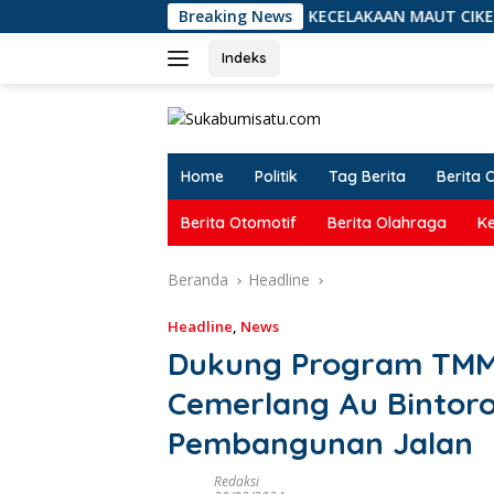
Langsung
KECELAKAAN MAUT CIKEMBAR: Kronologi L
Breaking News
ke
konten
Indeks
Home
Politik
Tag Berita
Berita 
Berita Otomotif
Berita Olahraga
K
Beranda
Headline
Headline
,
News
Dukung Program TMM
Cemerlang Au Bintor
Pembangunan Jalan
Redaksi