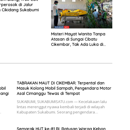
rperosok di Jalur
 Cikidang Sukabumi
Misteri Mayat Wanita Tanpa
Atasan di Sungai Cibatu
Cikembar, Tak Ada Luka di
Tubuh
TABRAKAN MAUT DI CIKEMBAR: Terpental dan
bil
Masuk Kolong Mobil Sampah, Pengendara Motor
angi
Asal Cimanggu Tewas di Tempat
SUKABUMI, SUKABUMISATU.com — Kecelakaan lalu
lintas merenggut nyawa kembali terjadi di wilayah
…
Kabupaten Sukabumi. Seorang pengendara…
Semarak HUT ke-81 RI, Ratusan Warga Kebon