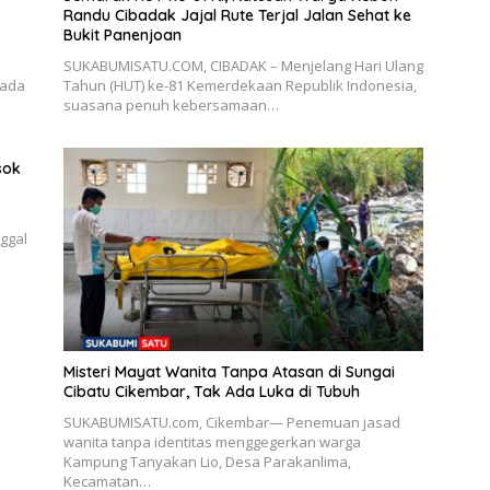
Randu Cibadak Jajal Rute Terjal Jalan Sehat ke
Bukit Panenjoan
SUKABUMISATU.COM, CIBADAK – Menjelang Hari Ulang
pada
Tahun (HUT) ke-81 Kemerdekaan Republik Indonesia,
suasana penuh kebersamaan…
sok
ggal
Misteri Mayat Wanita Tanpa Atasan di Sungai
Cibatu Cikembar, Tak Ada Luka di Tubuh
SUKABUMISATU.com, Cikembar— Penemuan jasad
wanita tanpa identitas menggegerkan warga
Kampung Tanyakan Lio, Desa Parakanlima,
Kecamatan…