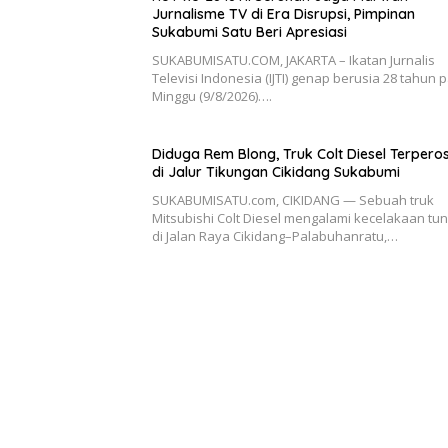
Jurnalisme TV di Era Disrupsi, Pimpinan
Sukabumi Satu Beri Apresiasi
SUKABUMISATU.COM, JAKARTA – Ikatan Jurnalis
Televisi Indonesia (IJTI) genap berusia 28 tahun 
Minggu (9/8/2026)….
Diduga Rem Blong, Truk Colt Diesel Terpero
di Jalur Tikungan Cikidang Sukabumi
SUKABUMISATU.com, CIKIDANG — Sebuah truk
Mitsubishi Colt Diesel mengalami kecelakaan tun
di Jalan Raya Cikidang–Palabuhanratu,…