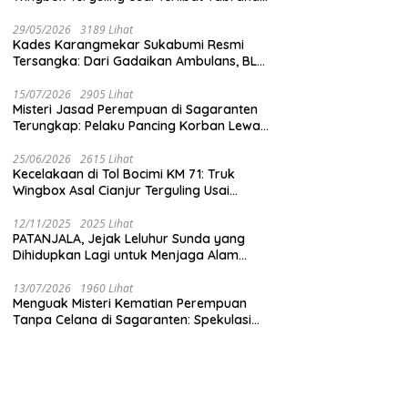
dengan Mobil Listrik BYD
29/05/2026
3189 Lihat
Kades Karangmekar Sukabumi Resmi
Tersangka: Dari Gadaikan Ambulans, BLT
Mangkrak, hingga Dugaan Penipuan!
15/07/2026
2905 Lihat
Misteri Jasad Perempuan di Sagaranten
Terungkap: Pelaku Pancing Korban Lewat
‘Aplikasi Hijau’ Sebelum Dihabisi
25/06/2026
2615 Lihat
Kecelakaan di Tol Bocimi KM 71: Truk
Wingbox Asal Cianjur Terguling Usai
Tabrakan dengan BYD, Sopir Dilarikan ke
RS Sekarwangi
12/11/2025
2025 Lihat
PATANJALA, Jejak Leluhur Sunda yang
Dihidupkan Lagi untuk Menjaga Alam
Sukabumi
13/07/2026
1960 Lihat
Menguak Misteri Kematian Perempuan
Tanpa Celana di Sagaranten: Spekulasi
Liar vs Meja Otopsi