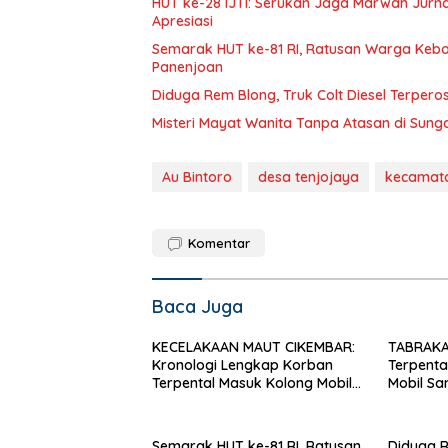
HUT ke-28 IJTI: Serukan Jaga Marwah Jurnal
Apresiasi
Semarak HUT ke-81 RI, Ratusan Warga Kebon
Panenjoan
Diduga Rem Blong, Truk Colt Diesel Terpero
Misteri Mayat Wanita Tanpa Atasan di Sung
Au Bintoro
desa tenjojaya
kecamat
Komentar
Baca Juga
KECELAKAAN MAUT CIKEMBAR:
TABRAKA
Kronologi Lengkap Korban
Terpenta
Terpental Masuk Kolong Mobil
Mobil S
Sampah, Jasad Dievakuasi ke
Motor As
RSUD Sekarwangi
Tempat
Semarak HUT ke-81 RI, Ratusan
Diduga R