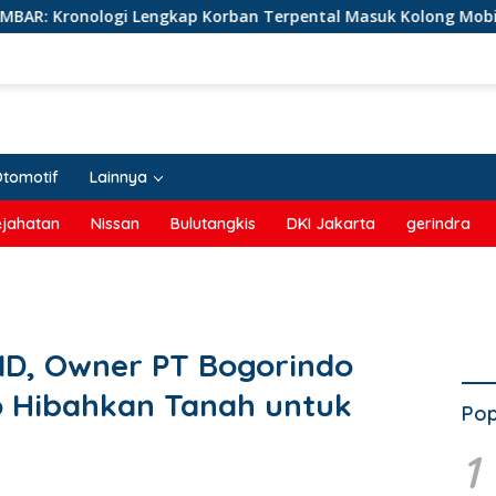
engkap Korban Terpental Masuk Kolong Mobil Sampah, Jasad D
Otomotif
Lainnya
ejahatan
Nissan
Bulutangkis
DKI Jakarta
gerindra
D, Owner PT Bogorindo
o Hibahkan Tanah untuk
Pop
1