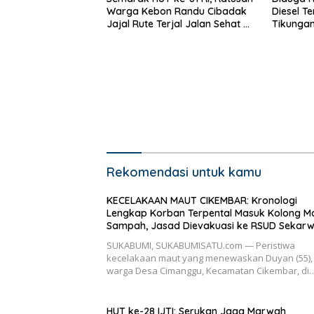
Warga Kebon Randu Cibadak
Diesel Te
Jajal Rute Terjal Jalan Sehat ke
Tikungan
Bukit Panenjoan
Rekomendasi untuk kamu
KECELAKAAN MAUT CIKEMBAR: Kronologi
Lengkap Korban Terpental Masuk Kolong Mo
Sampah, Jasad Dievakuasi ke RSUD Sekarw
SUKABUMI, SUKABUMISATU.com — Peristiwa
kecelakaan maut yang menewaskan Duyan (55),
warga Desa Cimanggu, Kecamatan Cikembar, di
HUT ke-28 IJTI: Serukan Jaga Marwah