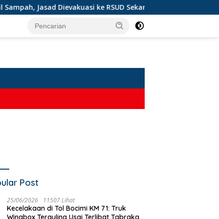
ievakuasi ke RSUD Sekarwangi
TABRAKAN MAUT DI CIKE
ular Post
25/06/2026
11507 Lihat
Kecelakaan di Tol Bocimi KM 71: Truk
Wingbox Terguling Usai Terlibat Tabrakan