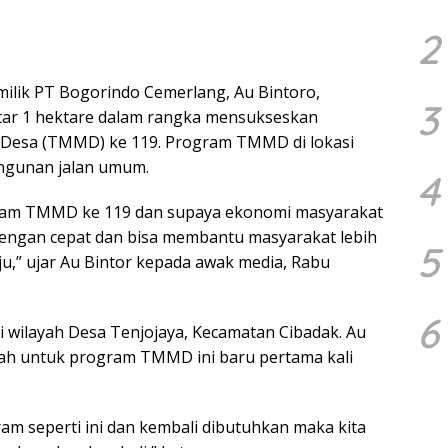
2
ilik PT Bogorindo Cemerlang, Au Bintoro,
3
tar 1 hektare dalam rangka mensukseskan
esa (TMMD) ke 119. Program TMMD di lokasi
ngunan jalan umum.
4
gram TMMD ke 119 dan supaya ekonomi masyarakat
dengan cepat dan bisa membantu masyarakat lebih
5
u,” ujar Au Bintor kepada awak media, Rabu
6
i wilayah Desa Tenjojaya, Kecamatan Cibadak. Au
h untuk program TMMD ini baru pertama kali
m seperti ini dan kembali dibutuhkan maka kita