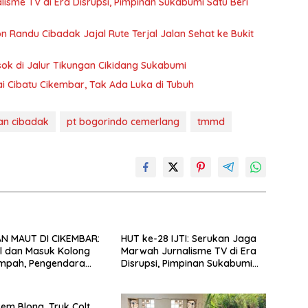
isme TV di Era Disrupsi, Pimpinan Sukabumi Satu Beri
 Randu Cibadak Jajal Rute Terjal Jalan Sehat ke Bukit
sok di Jalur Tikungan Cikidang Sukabumi
ai Cibatu Cikembar, Tak Ada Luka di Tubuh
an cibadak
pt bogorindo cemerlang
tmmd
N MAUT DI CIKEMBAR:
HUT ke-28 IJTI: Serukan Jaga
l dan Masuk Kolong
Marwah Jurnalisme TV di Era
ampah, Pengendara
Disrupsi, Pimpinan Sukabumi
al Cimanggu Tewas di
Satu Beri Apresiasi
em Blong, Truk Colt