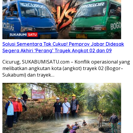
Solusi Sementara Tak Cukup! Pemprov Jabar Didesak
Segera Akhiri ‘Perang’ Trayek Angkot 02 dan 09
​Cicurug, SUKABUMISATU.com – Konflik operasional yang
melibatkan angkutan kota (angkot) trayek 02 (Bogor–
Sukabumi) dan trayek…