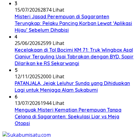
3
15/07/2026
2874 Lihat
Misteri Jasad Perempuan di Sagaranten
Terungkap: Pelaku Pancing Korban Lewat ‘Aplikasi
Hijau’ Sebelum Dihabisi
4
25/06/2026
2599 Lihat
Kecelakaan di Tol Bocimi KM 71: Truk Wingbox Asal
Cianjur Terguling Usai Tabrakan dengan BYD, Sopir
Dilarikan ke RS Sekarwangi
5
12/11/2025
2000 Lihat
PATANJALA, Jejak Leluhur Sunda yang Dihidupkan
Lagi untuk Menjaga Alam Sukabumi
6
13/07/2026
1944 Lihat
Menguak Misteri Kematian Perempuan Tanpa
Celana di Sagaranten: Spekulasi Liar vs Meja
Otopsi