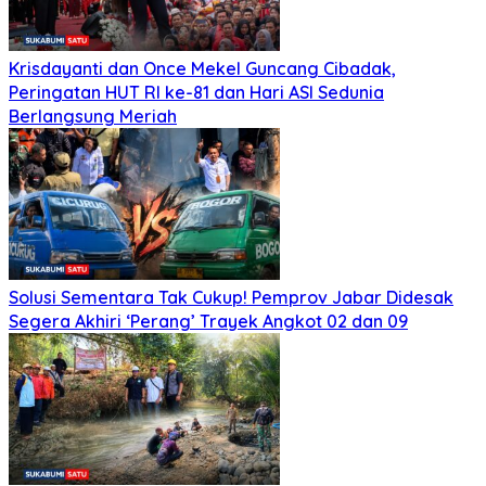
Krisdayanti dan Once Mekel Guncang Cibadak,
Peringatan HUT RI ke-81 dan Hari ASI Sedunia
Berlangsung Meriah
Solusi Sementara Tak Cukup! Pemprov Jabar Didesak
Segera Akhiri ‘Perang’ Trayek Angkot 02 dan 09