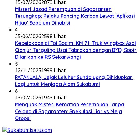
15/07/2026
2873 Lihat
Misteri Jasad Perempuan di Sagaranten
Terungkap: Pelaku Pancing Korban Lewat ‘Aplikasi
Hijau’ Sebelum Dihabisi
4
25/06/2026
2598 Lihat
Kecelakaan di Tol Bocimi KM 71: Truk Wingbox Asal
Cianjur Terguling Usai Tabrakan dengan BYD, Sopir
Dilarikan ke RS Sekarwangi
5
12/11/2025
1999 Lihat
PATANJALA, Jejak Leluhur Sunda yang Dihidupkan
Lagi untuk Menjaga Alam Sukabumi
6
13/07/2026
1943 Lihat
Menguak Misteri Kematian Perempuan Tanpa
Celana di Sagaranten: Spekulasi Liar vs Meja
Otopsi