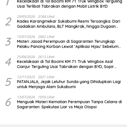
1
Kecelakaan di Tol Bocimi KM 71: Truk Wingbox Terguling
Usai Terlibat Tabrakan dengan Mobil Listrik BYD
2
29/05/2026
3184 Lihat
Kades Karangmekar Sukabumi Resmi Tersangka: Dari
Gadaikan Ambulans, BLT Mangkrak, hingga Dugaan
Penipuan!
3
15/07/2026
2902 Lihat
Misteri Jasad Perempuan di Sagaranten Terungkap:
Pelaku Pancing Korban Lewat ‘Aplikasi Hijau’ Sebelum
Dihabisi
4
25/06/2026
2613 Lihat
Kecelakaan di Tol Bocimi KM 71: Truk Wingbox Asal
Cianjur Terguling Usai Tabrakan dengan BYD, Sopir
Dilarikan ke RS Sekarwangi
5
12/11/2025
2021 Lihat
PATANJALA, Jejak Leluhur Sunda yang Dihidupkan Lagi
untuk Menjaga Alam Sukabumi
6
13/07/2026
1959 Lihat
Menguak Misteri Kematian Perempuan Tanpa Celana di
Sagaranten: Spekulasi Liar vs Meja Otopsi