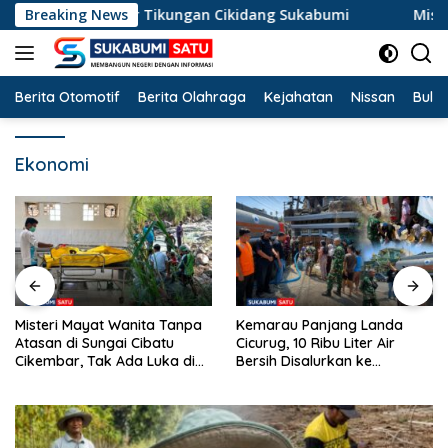
Langsung
sok di Jalur Tikungan Cikidang Sukabumi
Breaking News
Misteri Maya
ke
konten
Berita Otomotif
Berita Olahraga
Kejahatan
Nissan
Bulut
Ekonomi
Misteri Mayat Wanita Tanpa
Kemarau Panjang Landa
Atasan di Sungai Cibatu
Cicurug, 10 Ribu Liter Air
Cikembar, Tak Ada Luka di
Bersih Disalurkan ke
Tubuh
Kampung Sikup