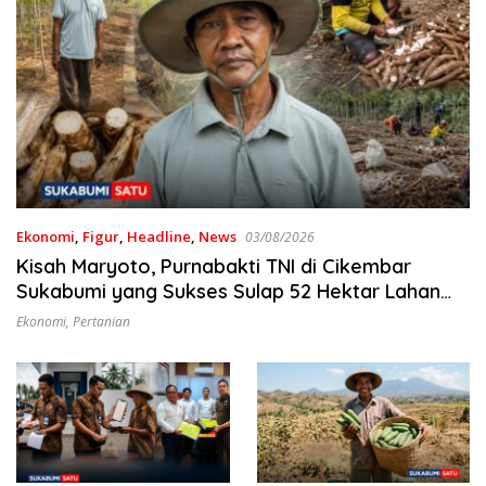
Ekonomi
,
Figur
,
Headline
,
News
03/08/2026
Kisah Maryoto, Purnabakti TNI di Cikembar
Sukabumi yang Sukses Sulap 52 Hektar Lahan
Jadi Kebun Singkong
Ekonomi
,
Pertanian