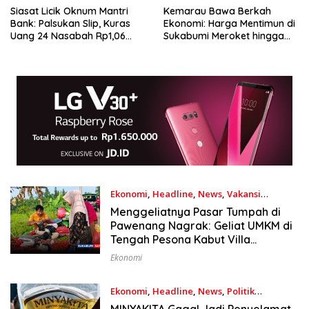
Siasat Licik Oknum Mantri
Kemarau Bawa Berkah
Bank: Palsukan Slip, Kuras
Ekonomi: Harga Mentimun di
Uang 24 Nasabah Rp1,06
Sukabumi Meroket hingga
Miliar!
Rp13 Ribu per Kg
Ekonomi
,
Headline
,
News
,
Vakansi
21/06/2026
Menggeliatnya Pasar Tumpah di
Pawenang Nagrak: Geliat UMKM di
Tengah Pesona Kabut Villa
Himalaya
Ekonomi
Ekonomi
,
Headline
,
News
,
Politik
06/06/2026
MINYAKITA Gagal Jadi Penyelamat