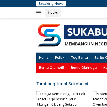
Langsung
Breaking News
Di
ke
konten
Indeks
Home
Politik
Tag Berita
Berita 
Berita Otomotif
Berita Olahraga
K
Tambang Ilegal Sukabumi