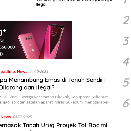
Ilegal
2
3
4
eadline
,
News
24/10/2025
5
pa Menambang Emas di Tanah Sendiri
Dilarang dan Ilegal?
ATU.com – Warga Kecamatan Cikakak, Kabupaten Sukabumi,
6
enjadi sorotan setelah aparat Polres Sukabumi menggerebek…
,
News
05/08/2025
emasok Tanah Urug Proyek Tol Bocimi