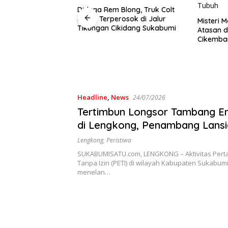
Blong, Truk Colt
Kemarau
rosok di Jalur
Cicurug, 
Misteri Mayat Wanita Tanpa
kidang Sukabumi
Disalurk
Atasan di Sungai Cibatu
Cikembar, Tak Ada Luka di
Tubuh
Headline
,
News
24/07/2026
Tertimbun Longsor Tambang Em
di Lengkong, Penambang Lansi
Sukabumi Meninggal Dunia
Lengkong
,
Peristiwa
SUKABUMISATU.com, LENGKONG – Aktivitas Per
Tanpa Izin (PETI) di wilayah Kabupaten Sukabum
menelan…