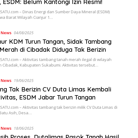
, ESDM: Belum Kantongi Izin Resmi!
ATU.com – Dinas Energi dan Sumber Daya Mineral (ESDM)
awa Barat Wilayah Cianjur 1…
,
News
04/08/2025
ur KDM Turun Tangan, Sidak Tambang
Merah di Cibadak Diduga Tak Berizin
ATU.com – Aktivitas tambang tanah merah ilegal di wilayah
 Cibadak, Kabupaten Sukabumi. Aktivitas tersebut…
,
News
19/06/2025
g Tak Berizin CV Duta Limas Kembali
ivitas, ESDM Jabar Turun Tangan
TU.com – Aktivitas tambang tak berizin milik CV Duta Limas di
atu Asih, Desa…
,
News
18/06/2025
asih Proses, Dutalimas Pasok Tanah Hasil