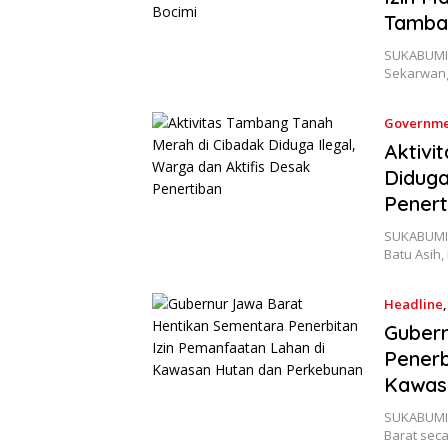
Tamba
SUKABUMIS
Sekarwang
Governme
Aktivi
Diduga
Penert
SUKABUMIS
Batu Asih
Headline
Gubern
Penerb
Kawas
SUKABUMIS
Barat sec