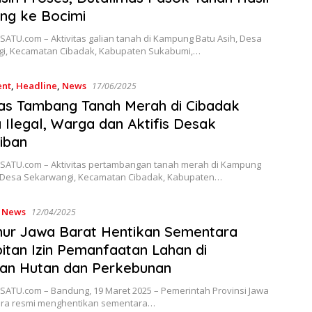
ng ke Bocimi
ATU.com – Aktivitas galian tanah di Kampung Batu Asih, Desa
i, Kecamatan Cibadak, Kabupaten Sukabumi,…
nt
,
Headline
,
News
17/06/2025
tas Tambang Tanah Merah di Cibadak
 Ilegal, Warga dan Aktifis Desak
iban
ATU.com – Aktivitas pertambangan tanah merah di Kampung
, Desa Sekarwangi, Kecamatan Cibadak, Kabupaten…
,
News
12/04/2025
ur Jawa Barat Hentikan Sementara
itan Izin Pemanfaatan Lahan di
an Hutan dan Perkebunan
ATU.com – Bandung, 19 Maret 2025 – Pemerintah Provinsi Jawa
ara resmi menghentikan sementara…