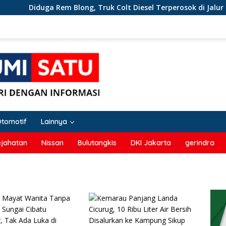
duga Rem Blong, Truk Colt Diesel Terperosok di Jalur Tikungan
Otomotif
Lainnya
ejahatan
Nissan
Bulutangkis
DKI Jakarta
gerindra