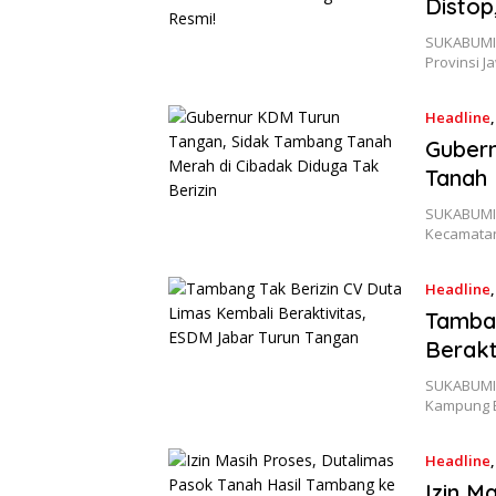
Distop
SUKABUMIS
Provinsi J
Headline
Gubern
Tanah 
SUKABUMIS
Kecamatan
Headline
Tamban
Berakt
SUKABUMISA
Kampung B
Headline
Izin M