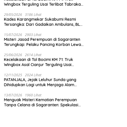
Wingbox Terguling Usai Terlibat Tabrakan
dengan Mobil Listrik BYD
29/05/2026
3186 Lihat
Kades Karangmekar Sukabumi Resmi
Tersangka: Dari Gadaikan Ambulans, BLT
Mangkrak, hingga Dugaan Penipuan!
15/07/2026
2903 Lihat
Misteri Jasad Perempuan di Sagaranten
Terungkap: Pelaku Pancing Korban Lewat
‘Aplikasi Hijau’ Sebelum Dihabisi
25/06/2026
2614 Lihat
Kecelakaan di Tol Bocimi KM 71: Truk
Wingbox Asal Cianjur Terguling Usai
Tabrakan dengan BYD, Sopir Dilarikan ke
RS Sekarwangi
12/11/2025
2024 Lihat
PATANJALA, Jejak Leluhur Sunda yang
Dihidupkan Lagi untuk Menjaga Alam
Sukabumi
13/07/2026
1960 Lihat
Menguak Misteri Kematian Perempuan
Tanpa Celana di Sagaranten: Spekulasi
Liar vs Meja Otopsi