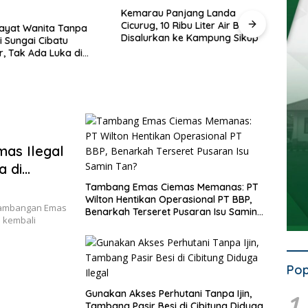
 Panjang Landa
10 Ribu Liter Air Bersih
Ahmad Hidayat Raih Suara
Anca
an ke Kampung Sikup
Terbanyak dan Pimpin MW
Tiang
KAHMI Jabar, Ini 7 Presidium
Para
Terpilih Periode 2026–2031
Dibi
as Ilegal
a di
Tambang Emas Ciemas Memanas: PT
Wilton Hentikan Operasional PT BBP,
tambangan Emas
Benarkah Terseret Pusaran Isu Samin
i kembali
Tan?
Pop
Gunakan Akses Perhutani Tanpa Ijin,
1
Tambang Pasir Besi di Cibitung Diduga