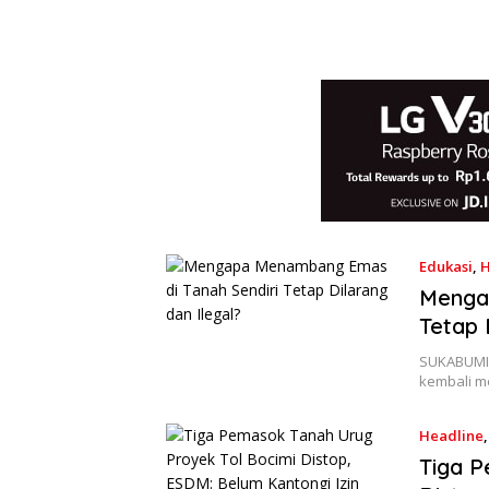
Edukasi
,
H
Menga
Tetap 
SUKABUMIS
kembali m
Headline
Tiga P