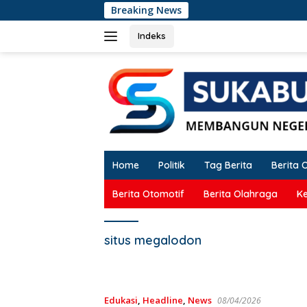
Langsung
Breaking News
Oknu
ke
konten
Indeks
Home
Politik
Tag Berita
Berita 
Berita Otomotif
Berita Olahraga
K
situs megalodon
Edukasi
,
Headline
,
News
08/04/2026