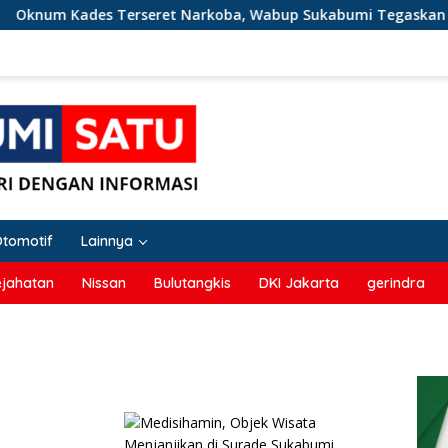
m Kades Terseret Narkoba, Wabup Sukabumi Tegaskan Nark
Otomotif
Lainnya
ejahatan
Nissan
Bulutangkis
DKI Jakarta
gerindra