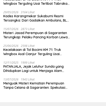
Wingbox Terguling Usai Terlibat Tabrakan
dengan Mobil Listrik BYD
29/05/2026
3164 Lihat
Kades Karangmekar Sukabumi Resmi
Tersangka: Dari Gadaikan Ambulans, BLT
Mangkrak, hingga Dugaan Penipuan!
15/07/2026
2873 Lihat
Misteri Jasad Perempuan di Sagaranten
Terungkap: Pelaku Pancing Korban Lewat
‘Aplikasi Hijau’ Sebelum Dihabisi
25/06/2026
2598 Lihat
Kecelakaan di Tol Bocimi KM 71: Truk
Wingbox Asal Cianjur Terguling Usai
Tabrakan dengan BYD, Sopir Dilarikan ke
RS Sekarwangi
12/11/2025
1999 Lihat
PATANJALA, Jejak Leluhur Sunda yang
Dihidupkan Lagi untuk Menjaga Alam
Sukabumi
13/07/2026
1943 Lihat
Menguak Misteri Kematian Perempuan
Tanpa Celana di Sagaranten: Spekulasi
Liar vs Meja Otopsi