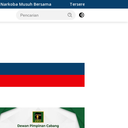
oba Musuh Bersama
Terseret Narkoba, Oknum Kades dan