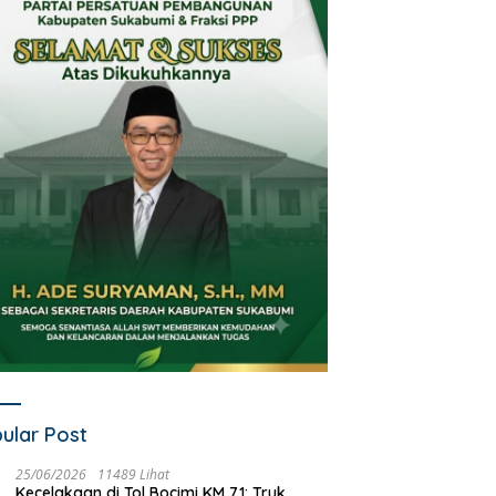
ular Post
25/06/2026
11489 Lihat
Kecelakaan di Tol Bocimi KM 71: Truk