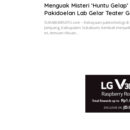
Menguak Misteri ‘Huntu Gelap
Pakidoelan Lab Gelar Teater 
Imersif di Goa Cigintung
SUKABUMISATU.com – Kekayaan paleontologi di 
Jampang, Kabupaten Sukabumi, kembali menjadi 
ini, temuan ribuan…