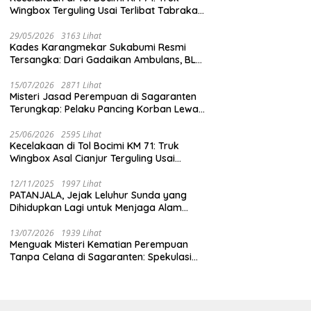
Wingbox Terguling Usai Terlibat Tabrakan
dengan Mobil Listrik BYD
29/05/2026
3163 Lihat
Kades Karangmekar Sukabumi Resmi
Tersangka: Dari Gadaikan Ambulans, BLT
Mangkrak, hingga Dugaan Penipuan!
15/07/2026
2871 Lihat
Misteri Jasad Perempuan di Sagaranten
Terungkap: Pelaku Pancing Korban Lewat
‘Aplikasi Hijau’ Sebelum Dihabisi
25/06/2026
2595 Lihat
Kecelakaan di Tol Bocimi KM 71: Truk
Wingbox Asal Cianjur Terguling Usai
Tabrakan dengan BYD, Sopir Dilarikan ke
RS Sekarwangi
12/11/2025
1997 Lihat
PATANJALA, Jejak Leluhur Sunda yang
Dihidupkan Lagi untuk Menjaga Alam
Sukabumi
13/07/2026
1939 Lihat
Menguak Misteri Kematian Perempuan
Tanpa Celana di Sagaranten: Spekulasi
Liar vs Meja Otopsi