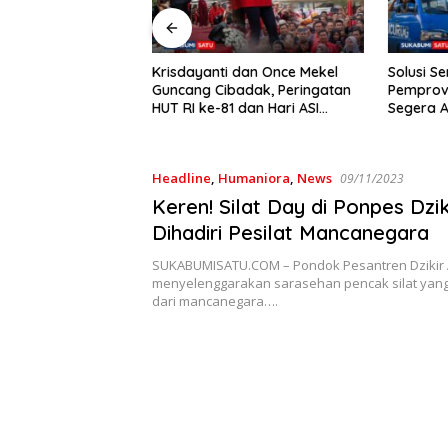
i Izin Tapi Sudah
Krisdayanti dan Once Mekel
Solusi Se
 Pembangunan
Guncang Cibadak, Peringatan
Pemprov 
rt Samping
HUT RI ke-81 dan Hari ASI
Segera Akh
matan Cibadak
Sedunia Berlangsung Meriah
Angkot 02
pol PP
Headline
,
Humaniora
,
News
09/11/2023
Keren! Silat Day di Ponpes Dzik
Dihadiri Pesilat Mancanegara
SUKABUMISATU.COM – Pondok Pesantren Dzikir A
menyelenggarakan sarasehan pencak silat yang d
dari mancanegara….