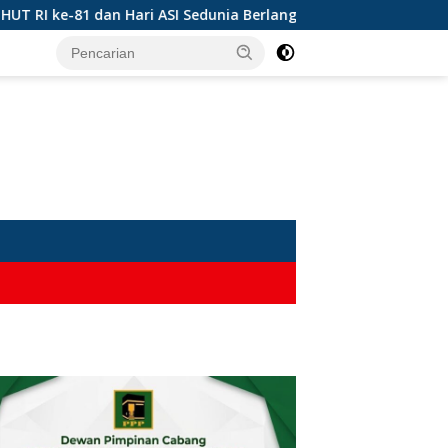
e-81 dan Hari ASI Sedunia Berlangsung Meriah
Solusi 