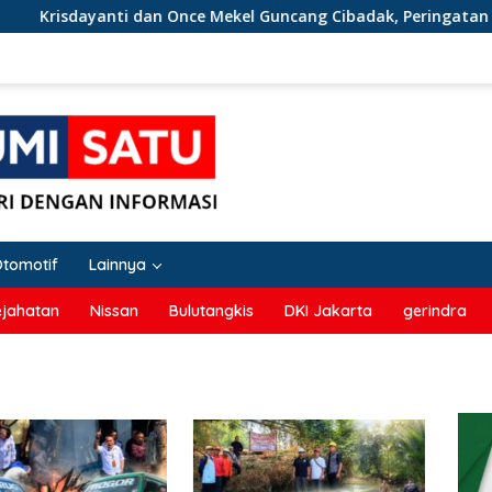
isdayanti dan Once Mekel Guncang Cibadak, Peringatan HUT RI k
Otomotif
Lainnya
ejahatan
Nissan
Bulutangkis
DKI Jakarta
gerindra