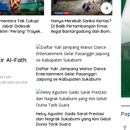
mentara Tak Cukup!
Hanya Merekah Sanksi Kertas?
Penata
Jabar Didesak
Di Balik Pertambangan Emas
Semraw
iri ‘Perang’ Trayek
Ilegal Bantargadung dan Bom
Dishu
 dan 09
Waktu Bencana Ekologis
Mogok
ir Al-Fath
Daftar Yuk! Jampang Warior Dance
Entertainment Gelar Pasanggiri
l-Fath
Jaipong se-Kabupaten Sukabumi
ihadiri pesilat
Pop
Helvy Agustini: Gadis Sarat Prestasi
dari Nagrak Sukabumi yang Kini Geluti
Dunia Tarik Suara
1