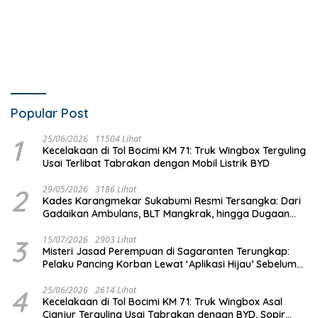
Popular Post
1
25/06/2026
11504 Lihat
Kecelakaan di Tol Bocimi KM 71: Truk Wingbox Terguling
Usai Terlibat Tabrakan dengan Mobil Listrik BYD
2
29/05/2026
3186 Lihat
Kades Karangmekar Sukabumi Resmi Tersangka: Dari
Gadaikan Ambulans, BLT Mangkrak, hingga Dugaan
Penipuan!
3
15/07/2026
2903 Lihat
Misteri Jasad Perempuan di Sagaranten Terungkap:
Pelaku Pancing Korban Lewat ‘Aplikasi Hijau’ Sebelum
Dihabisi
4
25/06/2026
2614 Lihat
Kecelakaan di Tol Bocimi KM 71: Truk Wingbox Asal
Cianjur Terguling Usai Tabrakan dengan BYD, Sopir