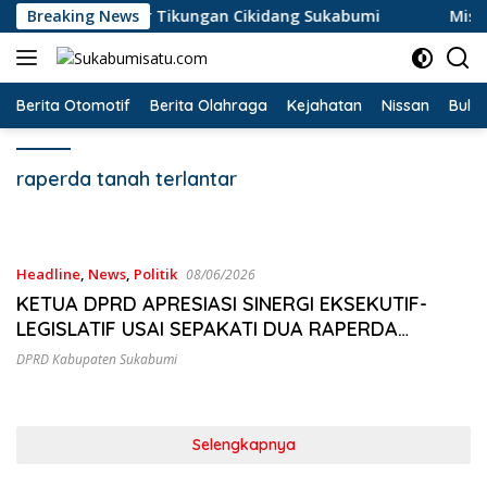
Langsung
 Terperosok di Jalur Tikungan Cikidang Sukabumi
Breaking News
Miste
ke
konten
Berita Otomotif
Berita Olahraga
Kejahatan
Nissan
Bulut
raperda tanah terlantar
Headline
,
News
,
Politik
08/06/2026
KETUA DPRD APRESIASI SINERGI EKSEKUTIF-
LEGISLATIF USAI SEPAKATI DUA RAPERDA
STRATEGIS
DPRD Kabupaten Sukabumi
Selengkapnya