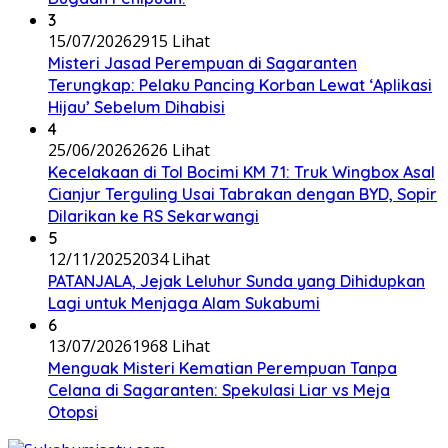
3
15/07/2026
2915 Lihat
Misteri Jasad Perempuan di Sagaranten
Terungkap: Pelaku Pancing Korban Lewat ‘Aplikasi
Hijau’ Sebelum Dihabisi
4
25/06/2026
2626 Lihat
Kecelakaan di Tol Bocimi KM 71: Truk Wingbox Asal
Cianjur Terguling Usai Tabrakan dengan BYD, Sopir
Dilarikan ke RS Sekarwangi
5
12/11/2025
2034 Lihat
PATANJALA, Jejak Leluhur Sunda yang Dihidupkan
Lagi untuk Menjaga Alam Sukabumi
6
13/07/2026
1968 Lihat
Menguak Misteri Kematian Perempuan Tanpa
Celana di Sagaranten: Spekulasi Liar vs Meja
Otopsi