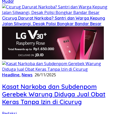
Muda!
Cicurug Darurat Narkoba? Santri dan Warga Kepung
Jalan Siliwangi, Desak Polisi Bongkar Bandar Besar
Headline
,
News
26/11/2025
Kasat Narkoba dan Subdenpom
Gerebek Warung Diduga Jual Obat
Keras Tanpa Izin di Cicurug
Redaksi