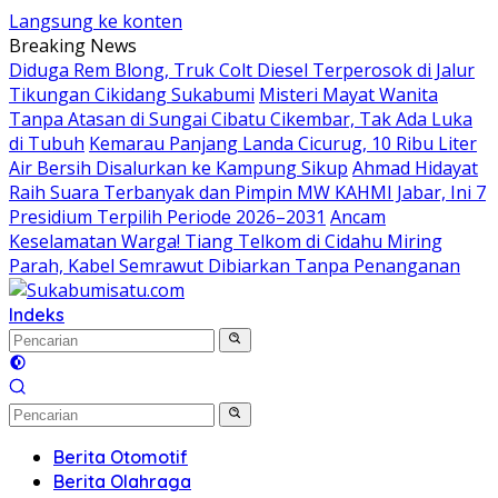
Langsung ke konten
Breaking News
Diduga Rem Blong, Truk Colt Diesel Terperosok di Jalur
Tikungan Cikidang Sukabumi
Misteri Mayat Wanita
Tanpa Atasan di Sungai Cibatu Cikembar, Tak Ada Luka
di Tubuh
Kemarau Panjang Landa Cicurug, 10 Ribu Liter
Air Bersih Disalurkan ke Kampung Sikup
Ahmad Hidayat
Raih Suara Terbanyak dan Pimpin MW KAHMI Jabar, Ini 7
Presidium Terpilih Periode 2026–2031
Ancam
Keselamatan Warga! Tiang Telkom di Cidahu Miring
Parah, Kabel Semrawut Dibiarkan Tanpa Penanganan
Indeks
Berita Otomotif
Berita Olahraga