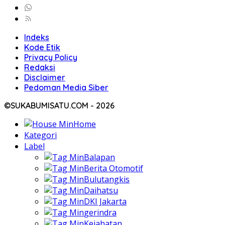
Indeks
Kode Etik
Privacy Policy
Redaksi
Disclaimer
Pedoman Media Siber
©SUKABUMISATU.COM - 2026
Home
Kategori
Label
Balapan
Berita Otomotif
Bulutangkis
Daihatsu
DKI Jakarta
gerindra
Kejahatan