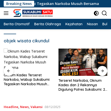
Langsung
bup Sukabumi Tegaskan Narkoba Musuh Bersama
Breaking News
Ters
ke
konten
Berita Otomotif
Berita Olahraga
Kejahatan
Nissan
Bulut
objek wisata cikundul
Krisdayanti dan Once Mekel
Guncang Cibadak,
Terseret Narkoba, Oknum
Peringatan HUT RI ke-81 dan
Kades dan 2 Rekannya
Hari ASI Sedunia Berlangsung
Digulung Polres Sukabumi: 28
Meriah
Paket Sabu Disita
Headline
,
News
,
Vakansi
08/12/2025