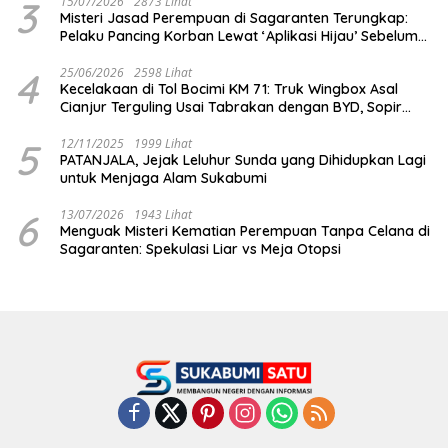
3
15/07/2026
2873 Lihat
Misteri Jasad Perempuan di Sagaranten Terungkap:
Pelaku Pancing Korban Lewat ‘Aplikasi Hijau’ Sebelum
Dihabisi
4
25/06/2026
2598 Lihat
Kecelakaan di Tol Bocimi KM 71: Truk Wingbox Asal
Cianjur Terguling Usai Tabrakan dengan BYD, Sopir
Dilarikan ke RS Sekarwangi
5
12/11/2025
1999 Lihat
PATANJALA, Jejak Leluhur Sunda yang Dihidupkan Lagi
untuk Menjaga Alam Sukabumi
6
13/07/2026
1943 Lihat
Menguak Misteri Kematian Perempuan Tanpa Celana di
Sagaranten: Spekulasi Liar vs Meja Otopsi