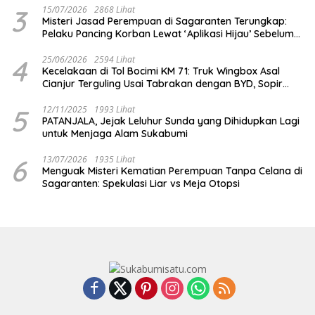
3
15/07/2026
2868 Lihat
Misteri Jasad Perempuan di Sagaranten Terungkap:
Pelaku Pancing Korban Lewat ‘Aplikasi Hijau’ Sebelum
Dihabisi
4
25/06/2026
2594 Lihat
Kecelakaan di Tol Bocimi KM 71: Truk Wingbox Asal
Cianjur Terguling Usai Tabrakan dengan BYD, Sopir
Dilarikan ke RS Sekarwangi
5
12/11/2025
1993 Lihat
PATANJALA, Jejak Leluhur Sunda yang Dihidupkan Lagi
untuk Menjaga Alam Sukabumi
6
13/07/2026
1935 Lihat
Menguak Misteri Kematian Perempuan Tanpa Celana di
Sagaranten: Spekulasi Liar vs Meja Otopsi