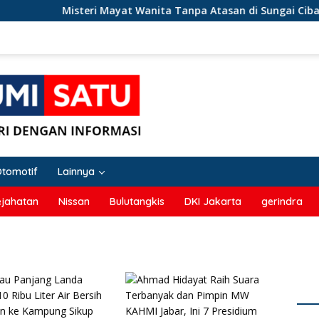
Misteri Mayat Wanita Tanpa Atasan di Sungai Cibatu Ci
Otomotif
Lainnya
ejahatan
Nissan
Bulutangkis
DKI Jakarta
gerindra