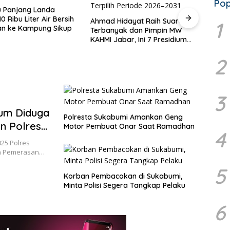
Pop
 Panjang Landa
10 Ribu Liter Air Bersih
Ahmad Hidayat Raih Suara
Anca
1
an ke Kampung Sikup
Terbanyak dan Pimpin MW
Tiang
KAHMI Jabar, Ini 7 Presidium
Para
Terpilih Periode 2026–2031
Dibi
2
3
um Diduga
Polresta Sukabumi Amankan Geng
n Polres
Motor Pembuat Onar Saat Ramadhan
4
25 Polres
n Pemerasan…
5
Korban Pembacokan di Sukabumi,
Minta Polisi Segera Tangkap Pelaku
6