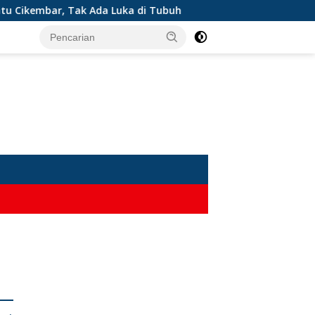
kembar, Tak Ada Luka di Tubuh
Kemarau Panjang Landa 