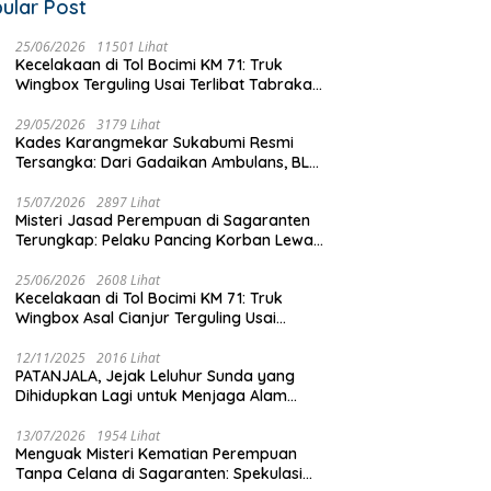
ular Post
m Keselamatan Warga!
Prajurit Yonarmed 13 Sukabumi
25/06/2026
11501 Lihat
 Telkom di Cidahu Miring
Kecelakaan di Tol Bocimi KM 71: Truk
Gembleng Wawasan
h, Kabel Semrawut
Wingbox Terguling Usai Terlibat Tabrakan
Kebangsaan Murid SD di
D
arkan Tanpa Penanganan
dengan Mobil Listrik BYD
Perbatasan RI-Malaysia
G
29/05/2026
3179 Lihat
D
Kades Karangmekar Sukabumi Resmi
P
Tersangka: Dari Gadaikan Ambulans, BLT
K
Mangkrak, hingga Dugaan Penipuan!
15/07/2026
2897 Lihat
Misteri Jasad Perempuan di Sagaranten
Terungkap: Pelaku Pancing Korban Lewat
‘Aplikasi Hijau’ Sebelum Dihabisi
25/06/2026
2608 Lihat
Kecelakaan di Tol Bocimi KM 71: Truk
Wingbox Asal Cianjur Terguling Usai
Tabrakan dengan BYD, Sopir Dilarikan ke
RS Sekarwangi
12/11/2025
2016 Lihat
PATANJALA, Jejak Leluhur Sunda yang
Dihidupkan Lagi untuk Menjaga Alam
Sukabumi
13/07/2026
1954 Lihat
Menguak Misteri Kematian Perempuan
Tanpa Celana di Sagaranten: Spekulasi