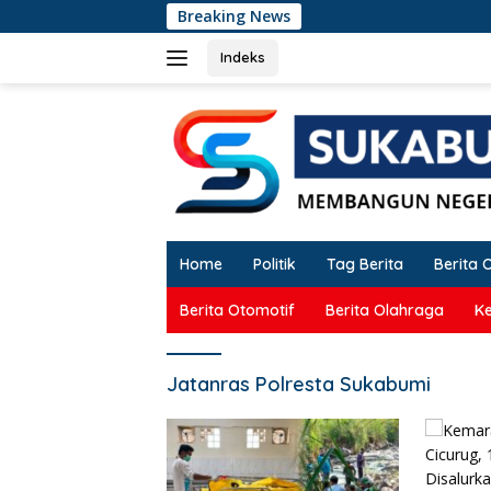
Langsung
Breaking News
ke
konten
Indeks
Home
Politik
Tag Berita
Berita 
Berita Otomotif
Berita Olahraga
K
Jatanras Polresta Sukabumi