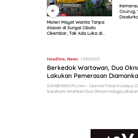
ang Narkoba dan
Kemarau
k Reggae Resmi
Cicurug, 
Ciracap Sukabumi!
Disalurk
Misteri Mayat Wanita Tanpa
Atasan di Sungai Cibatu
Cikembar, Tak Ada Luka di
Tubuh
Headline
,
News
13/05/2025
Berkedok Wartawan, Dua Okn
Lakukan Pemerasan Diamanka
Sukabumi Dalam Oprasi Pekat
SUKABUMISATU.com – Operasi Pekat II Lodaya 20
Sukabumi Amankan Dua Oknum Diduga Lakuka