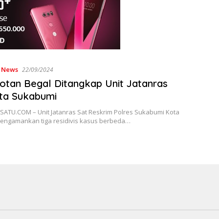
,
News
22/09/2024
tan Begal Ditangkap Unit Jatanras
ta Sukabumi
ATU.COM – Unit Jatanras Sat Reskrim Polres Sukabumi Kota
mengamankan tiga residivis kasus berbeda…