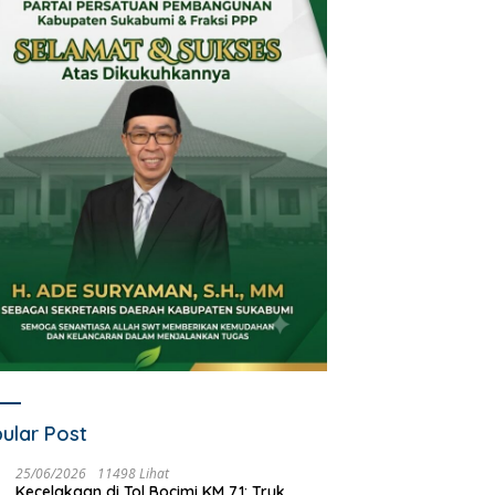
Sambut HUT RI ke-81, Polsek
Oknum Kades Terseret
i!
Nagrak Bagikan Nasi Kotak
Narkoba, Wabup Sukabu
dan Bendera Merah Putih
Tegaskan Narkoba Musu
dalam Jumat Berkah
Bersama
ular Post
25/06/2026
11498 Lihat
Kecelakaan di Tol Bocimi KM 71: Truk