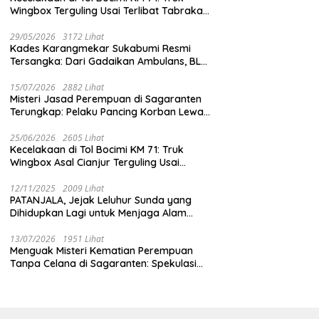
Wingbox Terguling Usai Terlibat Tabrakan
dengan Mobil Listrik BYD
29/05/2026
3172 Lihat
Kades Karangmekar Sukabumi Resmi
Tersangka: Dari Gadaikan Ambulans, BLT
Mangkrak, hingga Dugaan Penipuan!
15/07/2026
2882 Lihat
Misteri Jasad Perempuan di Sagaranten
Terungkap: Pelaku Pancing Korban Lewat
‘Aplikasi Hijau’ Sebelum Dihabisi
25/06/2026
2605 Lihat
Kecelakaan di Tol Bocimi KM 71: Truk
Wingbox Asal Cianjur Terguling Usai
Tabrakan dengan BYD, Sopir Dilarikan ke
RS Sekarwangi
12/11/2025
2009 Lihat
PATANJALA, Jejak Leluhur Sunda yang
Dihidupkan Lagi untuk Menjaga Alam
Sukabumi
13/07/2026
1951 Lihat
Menguak Misteri Kematian Perempuan
Tanpa Celana di Sagaranten: Spekulasi
Liar vs Meja Otopsi