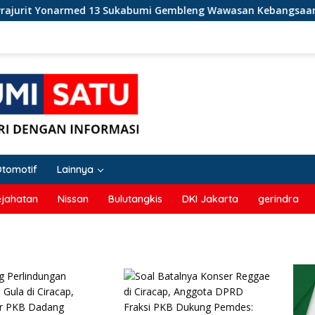
t Yonarmed 13 Sukabumi Gembleng Wawasan Kebangsaan Murid S
Otomotif
Lainnya
ejahatan
Nissan
Bulutangkis
DKI Jakarta
gerindra