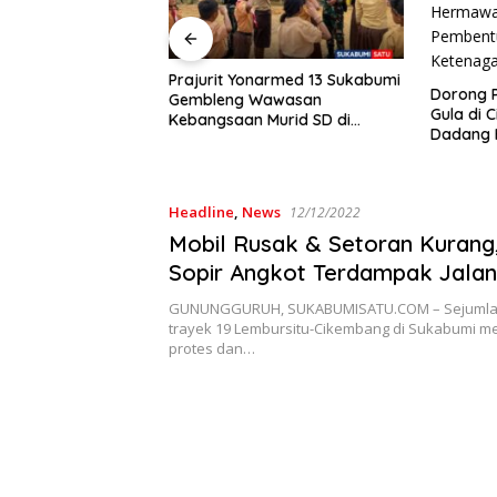
Prajurit Yonarmed 13 Sukabumi
Dorong Perlindungan Penderes
Gembleng Wawasan
Gula di Ciracap, Legislator PKB
Kebangsaan Murid SD di
Dadang Hermawan Inisiasi
Perbatasan RI-Malaysia
Pembentukan Asosiasi BPJS
Ketenagakerjaan
Headline
,
News
12/12/2022
Mobil Rusak & Setoran Kurang,
Sopir Angkot Terdampak Jalan
Pelabuhan II Sukabumi yang R
GUNUNGGURUH, SUKABUMISATU.COM – Sejumlah
trayek 19 Lembursitu-Cikembang di Sukabumi m
protes dan…