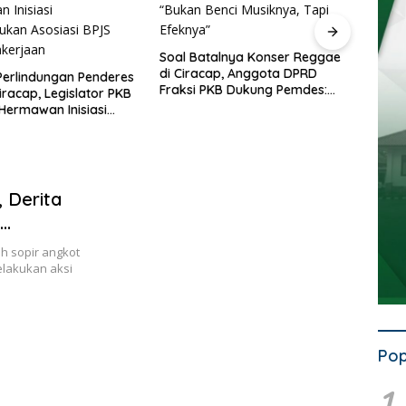
Dituding Biang Narkoba dan
Miras, Musik Reggae Resmi
Dilarang di Ciracap Sukabum
Soal Batalnya Konser Reggae
di Ciracap, Anggota DPRD
Fraksi PKB Dukung Pemdes:
“Bukan Benci Musiknya, Tapi
Efeknya”
 Derita
usak Parah
 sopir angkot
elakukan aksi
Pop
1