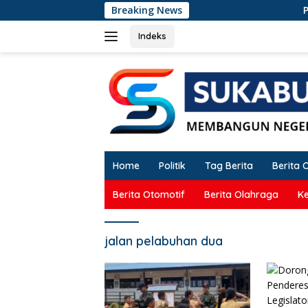
Langsung
Breaking News
Prajuri
ke
konten
Indeks
Home
Politik
Tag Berita
Berita 
Berita Otomotif
Berita Olahraga
K
jalan pelabuhan dua